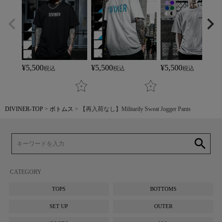
¥
5,500
¥
5,500
¥
5,500
税込
税込
税込
DIVINER-TOP
ボトムス
【再入荷なし】Militarily Sweat Jogger Pants
search
CATEGORY
TOPS
BOTTOMS
SET UP
OUTER