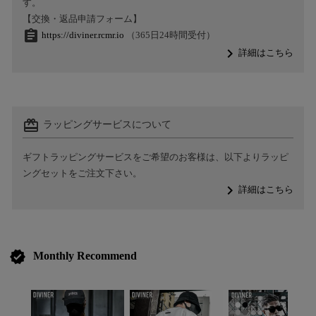
す。
【交換・返品申請フォーム】
assignment
https://diviner.rcmr.io
（365日24時間受付）
navigate_next
詳細はこちら
card_giftcard
ラッピングサービスについて
ギフトラッピングサービスをご希望のお客様は、以下よりラッピ
ングセットをご注文下さい。
navigate_next
詳細はこちら
verified
Monthly Recommend