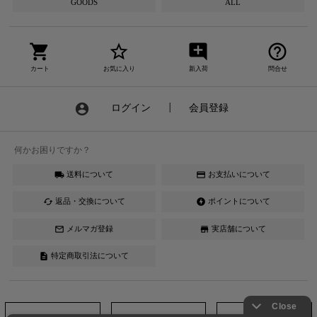
GOODS
ALL
shopping_cart
star_border
add_comment
help_outline
カート
お気に入り
新入荷
問合せ
account_circle
ログイン
┃
会員登録
何かお困りですか？
送料について
お支払いについて
local_shipping
credit_card
返品・交換について
ポイントについて
cached
offline_bolt
メルマガ登録
実店舗について
mail_outline
store
特定商取引法について
description