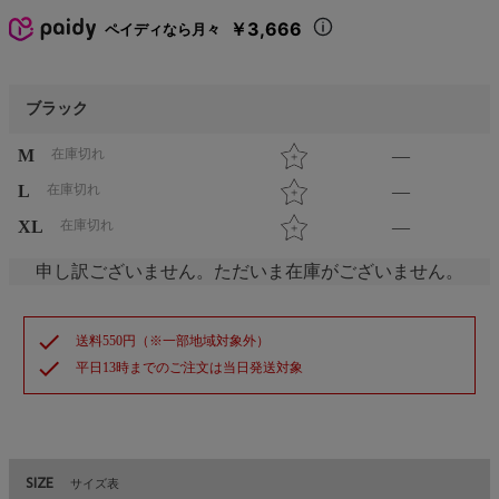
￥3,666
ペイディなら月々
ブラック
M
在庫切れ
—
L
在庫切れ
—
XL
在庫切れ
—
申し訳ございません。ただいま在庫がございません。
check
送料550円（※一部地域対象外）
check
平日13時までのご注文は当日発送対象
SIZE
サイズ表