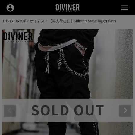
account_circle
menu
DIVINER-TOP
ボトムス
【再入荷なし】Militarily Sweat Jogger Pants