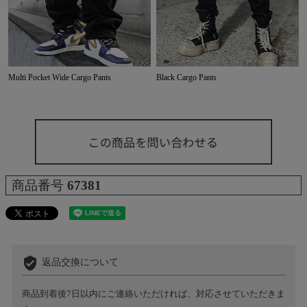
Multi Pocket Wide Cargo Pants
Black Cargo Pants
商品番号
67381
verified_user
返品交換について
商品到着後7日以内にご連絡いただければ、対応させていただきま