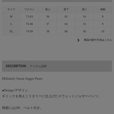
サイズ
ウエスト
股上
股下
渡り
裾幅
M
73-83
36
62
34
8
L
76-86
37
64
35
9
XL
79-89
38
66
36
10
chevron_right
商品の採寸方法はこちら
DESCRIPTION
アイテム説明
Militarily Sweat Jogger Pants
●Design/デザイン
ギミックを加えミリタリーに仕上げたスウェットジョガーパンツ。
両裾にはZIP、ベルト付き。