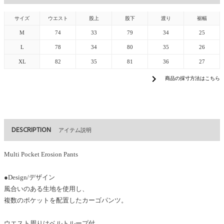
サイズ
ウエスト
股上
股下
渡り
裾幅
M
74
33
79
34
25
L
78
34
80
35
26
XL
82
35
81
36
27
chevron_right
商品の採寸方法はこちら
DESCRIPTION
アイテム説明
Multi Pocket Erosion Pants
●Design/デザイン
風合いのある生地を使用し、
複数のポケットを配置したカーゴパンツ。
ウエスト周りはベルトループ付。