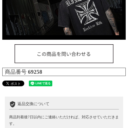
商品番号
69258
verified_user
返品交換について
商品到着後7日以内にご連絡いただければ、対応させていただきま
す。