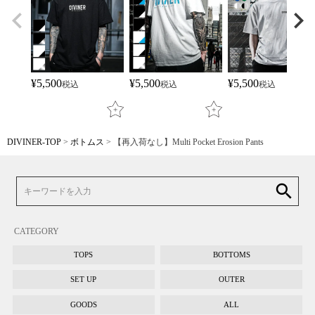
¥
5,500
¥
5,500
¥
5,500
税込
税込
税込
DIVINER-TOP
ボトムス
【再入荷なし】Multi Pocket Erosion Pants
search
CATEGORY
TOPS
BOTTOMS
SET UP
OUTER
GOODS
ALL