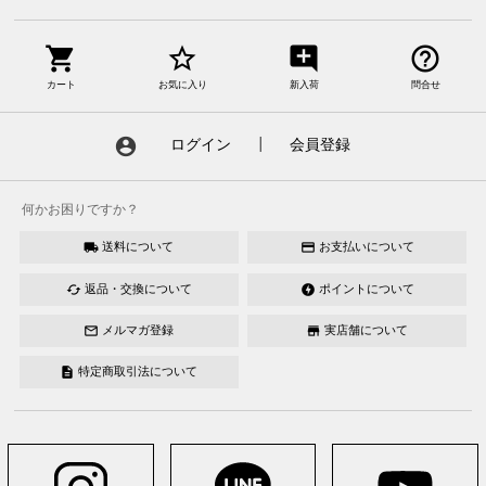
shopping_cart
star_border
add_comment
help_outline
カート
お気に入り
新入荷
問合せ
account_circle
ログイン
┃
会員登録
何かお困りですか？
送料について
お支払いについて
local_shipping
credit_card
返品・交換について
ポイントについて
cached
offline_bolt
メルマガ登録
実店舗について
mail_outline
store
特定商取引法について
description