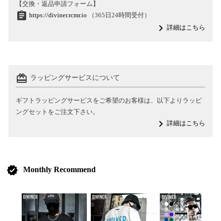
【交換・返品申請フォーム】
assignment
https://diviner.rcmr.io
（365日24時間受付）
navigate_next
詳細はこちら
card_giftcard
ラッピングサービスについて
ギフトラッピングサービスをご希望のお客様は、以下よりラッピ
ングセットをご注文下さい。
navigate_next
詳細はこちら
verified
Monthly Recommend