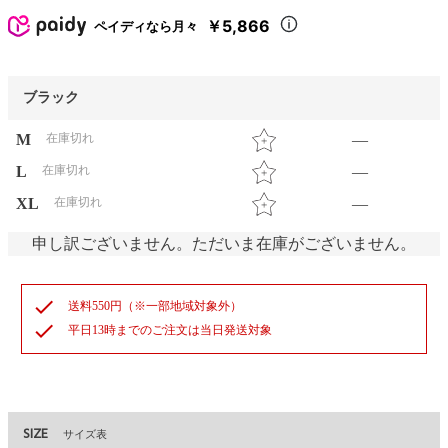
￥5,866
ペイディなら月々
ブラック
M
在庫切れ
—
L
在庫切れ
—
XL
在庫切れ
—
申し訳ございません。ただいま在庫がございません。
check
送料550円（※一部地域対象外）
check
平日13時までのご注文は当日発送対象
SIZE
サイズ表