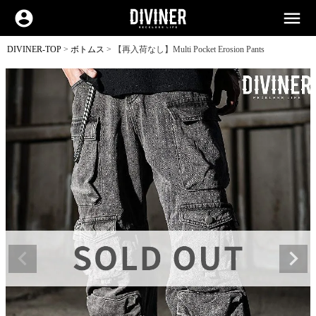
account_circle
menu
DIVINER-TOP
ボトムス
【再入荷なし】Multi Pocket Erosion Pants