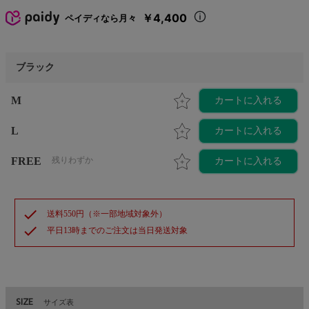
￥4,400
ペイディなら月々
ブラック
M
カートに入れる
L
カートに入れる
FREE
残りわずか
カートに入れる
check
送料550円（※一部地域対象外）
check
平日13時までのご注文は当日発送対象
SIZE
サイズ表