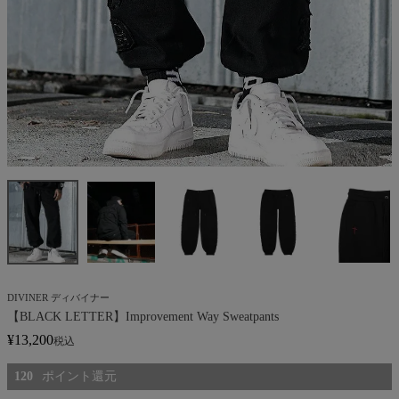
DIVINER ディバイナー
【BLACK LETTER】Improvement Way Sweatpants
¥
13,200
税込
120