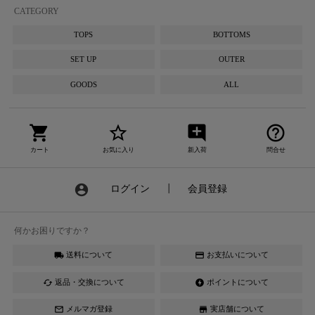
CATEGORY
TOPS
BOTTOMS
SET UP
OUTER
GOODS
ALL
shopping_cart
star_border
add_comment
help_outline
カート
お気に入り
新入荷
問合せ
account_circle
ログイン
┃
会員登録
何かお困りですか？
送料について
お支払いについて
local_shipping
credit_card
返品・交換について
ポイントについて
cached
offline_bolt
メルマガ登録
実店舗について
mail_outline
store