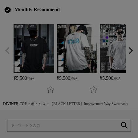
verified
Monthly Recommend
¥
5,500
¥
5,500
¥
5,500
税込
税込
税込
DIVINER-TOP
ボトムス
【BLACK LETTER】Improvement Way Sweatpants
search