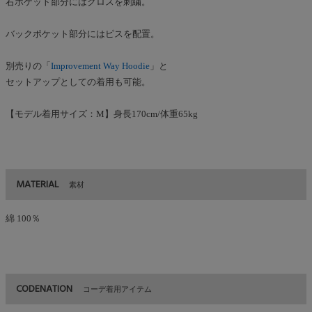
右ポケット部分にはクロスを刺繍。
バックポケット部分にはピスを配置。
別売りの「
Improvement Way Hoodie
」と
セットアップとしての着用も可能。
【モデル着用サイズ：M】身長170cm/体重65kg
MATERIAL
素材
綿 100％
CODENATION
コーデ着用アイテム