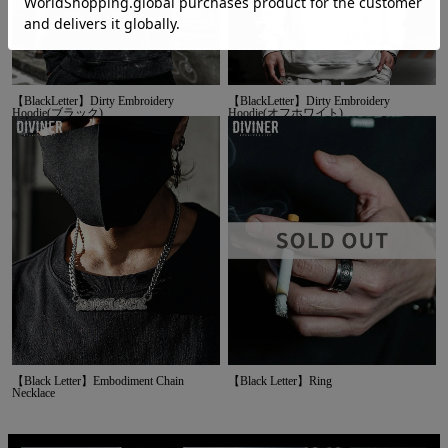
【BlackLetter】Dirty Embroidery
【BlackLetter】Dirty Embroidery
Hoodie(ブラック)
Hoodie(オフホワイト)
【Black Letter】Embodiment Chain
【Black Letter】Ring
Necklace