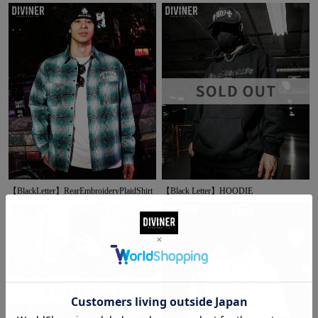
【BlackLetter】RearEmbroideryPlaidShirt
【Black Letter】HOODIE