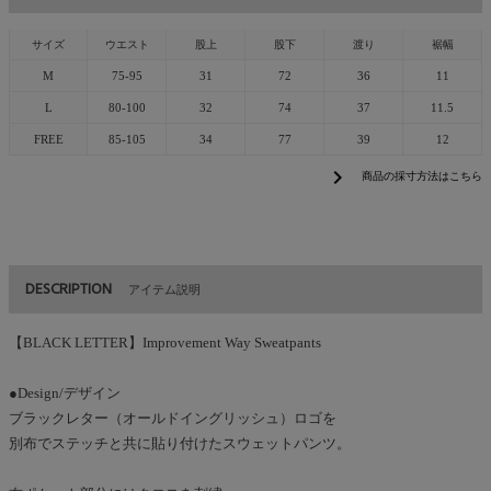
サイズ
ウエスト
股上
股下
渡り
裾幅
M
75-95
31
72
36
11
L
80-100
32
74
37
11.5
FREE
85-105
34
77
39
12
chevron_right
商品の採寸方法はこちら
DESCRIPTION
アイテム説明
【BLACK LETTER】Improvement Way Sweatpants
●Design/デザイン
ブラックレター（オールドイングリッシュ）ロゴを
別布でステッチと共に貼り付けたスウェットパンツ。