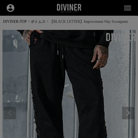
account_circle
menu
DIVINER-TOP
ボトムス
【BLACK LETTER】Improvement Way Sweatpants