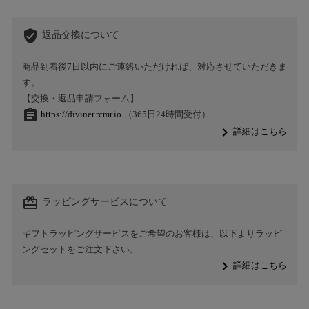
verified_user
返品交換について
商品到着後7日以内にご連絡いただければ、対応させていただきま
す。
【交換・返品申請フォーム】
assignment
https://diviner.rcmr.io
（365日24時間受付）
navigate_next
詳細はこちら
card_giftcard
ラッピングサービスについて
ギフトラッピングサービスをご希望のお客様は、以下よりラッピ
ングセットをご注文下さい。
navigate_next
詳細はこちら