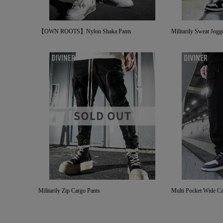
【OWN ROOTS】Nylon Shaka Pants
Militarily Sweat Jogg
Militarily Zip Cargo Pants
Multi Pocket Wide Ca