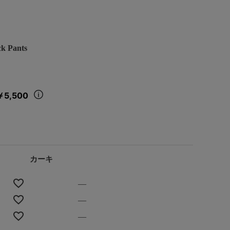
 Pants
￥5,500
カーキ
—
—
—