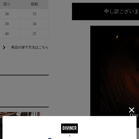
渡り
裾幅
申し訳ございま
38
33
39
34
40
35
chevron_right
商品の採寸方法はこちら
Dis