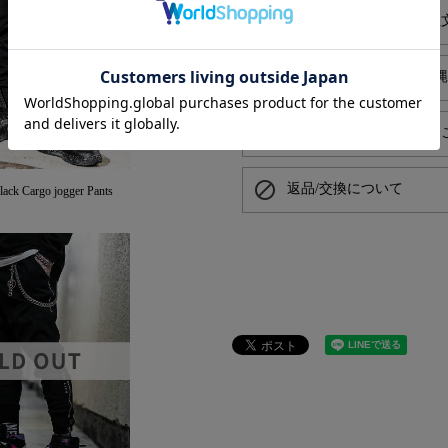
alarm
平日お昼13時までのご注
local_shipping
送料550円でお届け（沖
card_giftcard
プレゼントラッピングは
block
返品/交換について
 Cargo jogger Pants