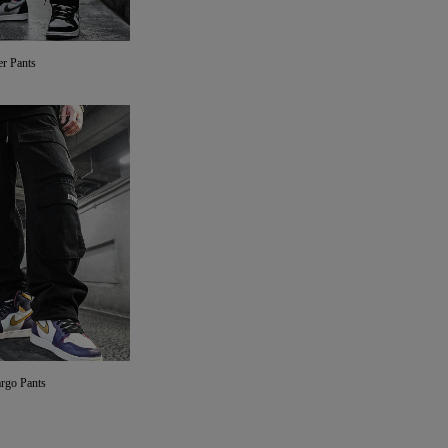
er Pants
rgo Pants