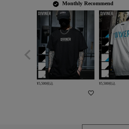
Monthly Recommend
verified
¥
5,500
税込
¥
5,500
税込