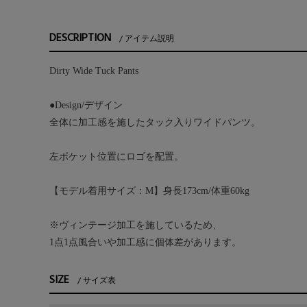
DESCRIPTION
アイテム説明
Dirty Wide Tuck Pants
●Design/デザイン
全体に加工感を施したタック入りワイドパンツ。
左ポケット位置にロゴを配置。
【モデル着用サイズ：M】身長173cm/体重60kg
※ヴィンテージ加工を施しているため、
1点1点風合いや加工感に個体差があります。
SIZE
サイズ表