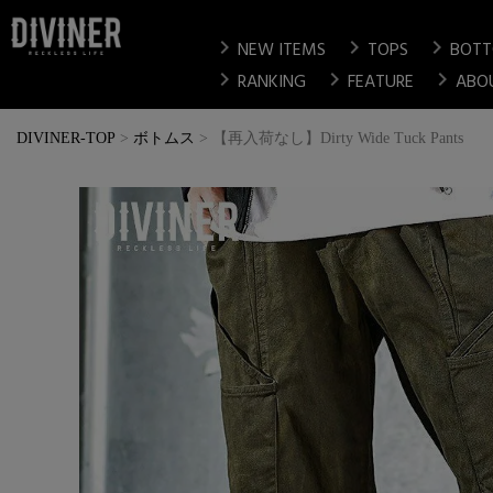
chevron_right
chevron_right
chevron_right
NEW ITEMS
TOPS
BOT
chevron_right
chevron_right
chevron_right
RANKING
FEATURE
ABO
DIVINER-TOP
ボトムス
【再入荷なし】Dirty Wide Tuck Pants