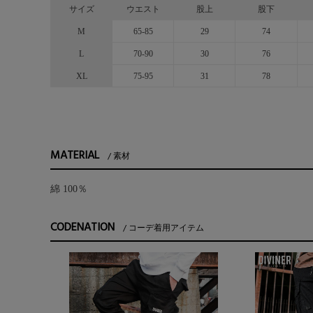
サイズ
ウエスト
股上
股下
M
65-85
29
74
L
70-90
30
76
XL
75-95
31
78
MATERIAL
素材
綿 100％
CODENATION
コーデ着用アイテム