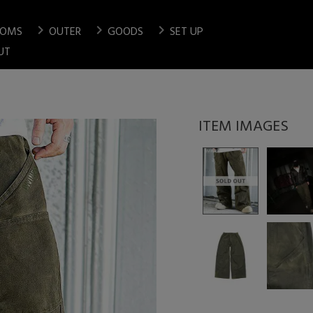
chevron_right
chevron_right
chevron_right
TOMS
OUTER
GOODS
SET UP
検索
UT