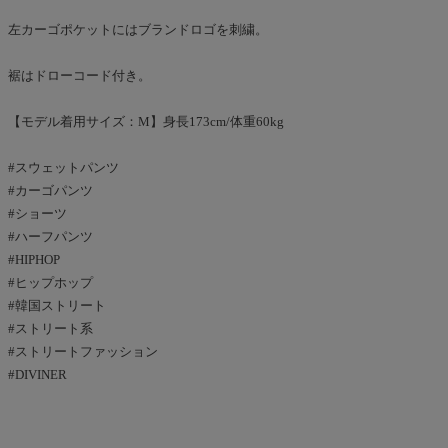
左カーゴポケットにはブランドロゴを刺繍。
裾はドローコード付き。
【モデル着用サイズ：M】身長173cm/体重60kg
#スウェットパンツ
#カーゴパンツ
#ショーツ
#ハーフパンツ
#HIPHOP
#ヒップホップ
#韓国ストリート
#ストリート系
#ストリートファッション
#DIVINER