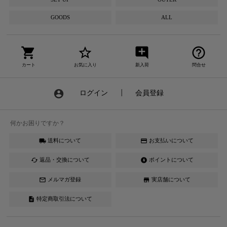
GOODS
ALL
shopping_cart
star_border
add_comment
help_outline
カート
お気に入り
新入荷
問合せ
account_circle
ログイン
┃
会員登録
何かお困りですか？
送料について
お支払いについて
local_shipping
credit_card
返品・交換について
ポイントについて
cached
offline_bolt
メルマガ登録
実店舗について
mail_outline
store
特定商取引法について
description