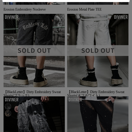
Erosion Embroidery Nosleeve
Erosion Metal Plate TEE
【BlackLetter】Dirty Embroidery Sweat
【BlackLetter】Dirty Embroidery Sweat
Shorts(ブラック)
Shorts(オフホワイト)