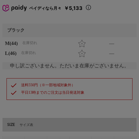
￥5,133
ペイディなら月々
ブラック
M(44)
在庫切れ
—
L(46)
在庫切れ
—
申し訳ございません。ただいま在庫がございません。
check
送料550円（※一部地域対象外）
check
平日13時までのご注文は当日発送対象
SIZE
サイズ表