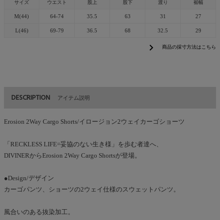
サイズ
ウエスト
股上
股下
渡り
裾幅
M(44)
64-74
35.5
63
31
27
L(46)
69-79
36.5
68
32.5
29
chevron_right
商品の採寸方法はこちら
DESCRIPTION
アイテム説明
Erosion 2Way Cargo Shorts/イロージョン2ウェイカーゴショーツ
「RECKLESS LIFE=妥協のない生き様」を歩む者達へ、
DIVINERからErosion 2Way Cargo Shortsが登場。
●Design/デザイン
カーゴパンツ、ショーツの2ウェイ仕様のスウェットパンツ。
風合いのある抜染加工。