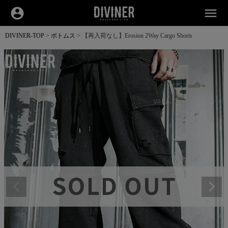
account_circle
menu
DIVINER-TOP
ボトムス
【再入荷なし】Erosion 2Way Cargo Shorts