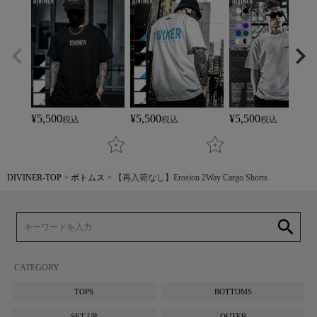
¥
5,500
¥
5,500
¥
5,500
税込
税込
税込
DIVINER-TOP
ボトムス
【再入荷なし】Erosion 2Way Cargo Shorts
search
CATEGORY
TOPS
BOTTOMS
SET UP
OUTER