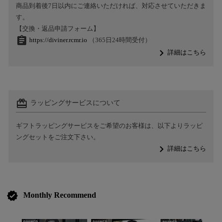
商品到着後7日以内にご連絡いただければ、対応させていただきま
す。
【交換・返品申請フォーム】
assignment
https://diviner.rcmr.io
（365日24時間受付）
navigate_next
詳細はこちら
card_giftcard
ラッピングサービスについて
ギフトラッピングサービスをご希望のお客様は、以下よりラッピ
ングセットをご注文下さい。
navigate_next
詳細はこちら
verified
Monthly Recommend