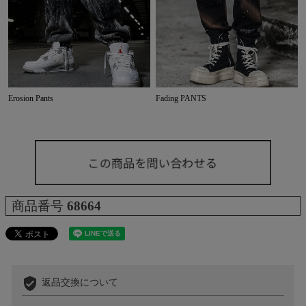
Erosion Pants
Fading PANTS
商品番号
68664
verified_user
返品交換について