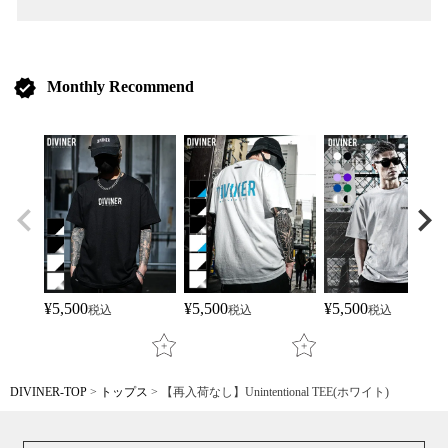
verified
Monthly Recommend
¥
5,500
¥
5,500
¥
5,500
税込
税込
税込
DIVINER-TOP
トップス
【再入荷なし】Unintentional TEE(ホワイト)