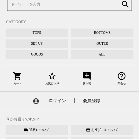
search
CATEGORY
TOPS
BOTTOMS
SET UP
OUTER
GOODS
ALL
shopping_cart
star_border
add_comment
help_outline
カート
お気に入り
新入荷
問合せ
account_circle
ログイン
┃
会員登録
何かお困りですか？
送料について
お支払いについて
local_shipping
credit_card