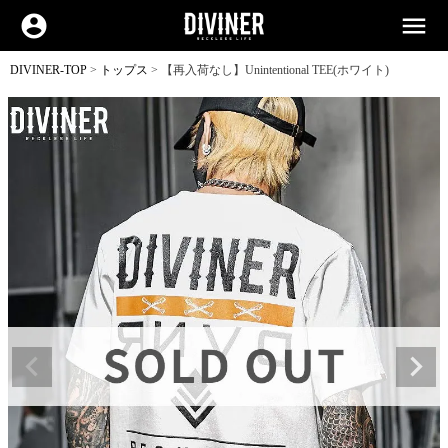
account_circle
menu
DIVINER-TOP
トップス
【再入荷なし】Unintentional TEE(ホワイト)