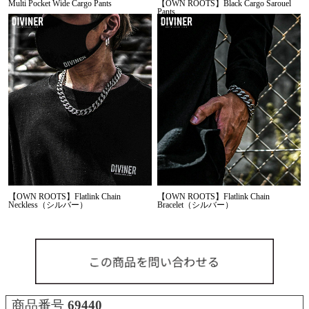
Multi Pocket Wide Cargo Pants
【OWN ROOTS】Black Cargo Sarouel
Pants
【OWN ROOTS】Flatlink Chain
【OWN ROOTS】Flatlink Chain
Neckless（シルバー）
Bracelet（シルバー）
商品番号
69440