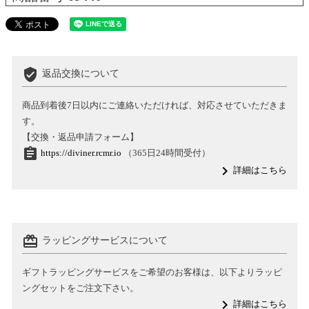
verified_user
返品交換について
商品到着後7日以内にご連絡いただければ、対応させていただきま
す。
【交換・返品申請フォーム】
assignment
https://diviner.rcmr.io
（365日24時間受付）
navigate_next
詳細はこちら
card_giftcard
ラッピングサービスについて
ギフトラッピングサービスをご希望のお客様は、以下よりラッピ
ングセットをご注文下さい。
navigate_next
詳細はこちら