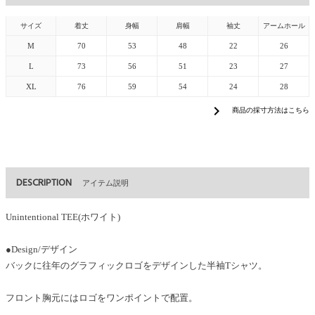
サイズ
着丈
身幅
肩幅
袖丈
アームホール
M
70
53
48
22
26
L
73
56
51
23
27
XL
76
59
54
24
28
chevron_right
商品の採寸方法はこちら
DESCRIPTION
アイテム説明
Unintentional TEE(ホワイト)
●Design/デザイン
バックに往年のグラフィックロゴをデザインした半袖Tシャツ。
フロント胸元にはロゴをワンポイントで配置。