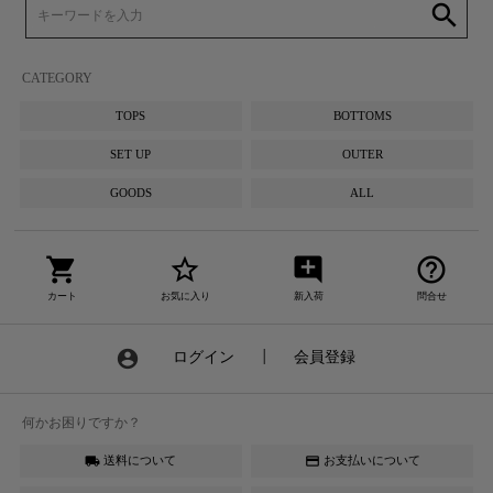
search
CATEGORY
TOPS
BOTTOMS
SET UP
OUTER
GOODS
ALL
shopping_cart
star_border
add_comment
help_outline
カート
お気に入り
新入荷
問合せ
account_circle
ログイン
┃
会員登録
何かお困りですか？
送料について
お支払いについて
local_shipping
credit_card