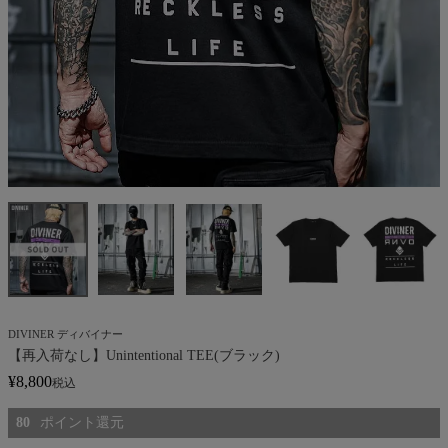
DIVINER ディバイナー
【再入荷なし】Unintentional TEE(ブラック)
¥
8,800
税込
80