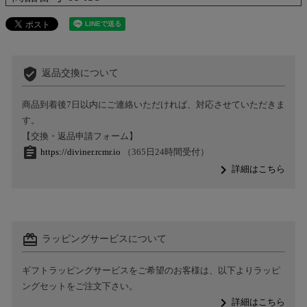
verified_user
返品交換について
商品到着後7日以内にご連絡いただければ、対応させていただきま
す。
【交換・返品申請フォーム】
assignment
https://diviner.rcmr.io
（365日24時間受付）
navigate_next
詳細はこちら
card_giftcard
ラッピングサービスについて
ギフトラッピングサービスをご希望のお客様は、以下よりラッピ
ングセットをご注文下さい。
navigate_next
詳細はこちら