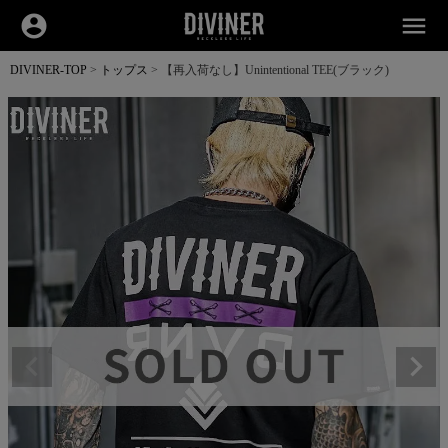
account_circle
menu
DIVINER-TOP
トップス
【再入荷なし】Unintentional TEE(ブラック)