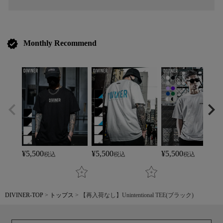
verified
Monthly Recommend
¥
5,500
¥
5,500
¥
5,500
税込
税込
税込
DIVINER-TOP
トップス
【再入荷なし】Unintentional TEE(ブラック)