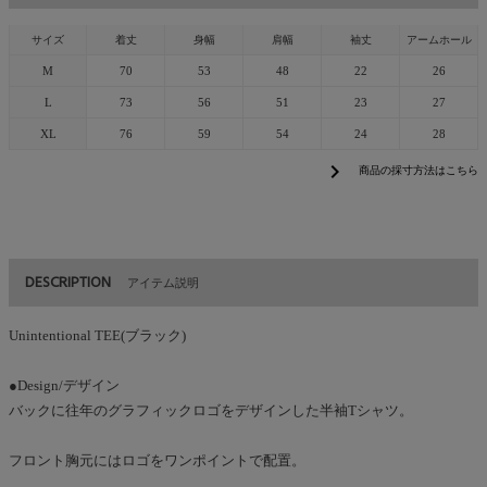
サイズ
着丈
身幅
肩幅
袖丈
アームホール
M
70
53
48
22
26
L
73
56
51
23
27
XL
76
59
54
24
28
chevron_right
商品の採寸方法はこちら
DESCRIPTION
アイテム説明
Unintentional TEE(ブラック)
●Design/デザイン
バックに往年のグラフィックロゴをデザインした半袖Tシャツ。
フロント胸元にはロゴをワンポイントで配置。