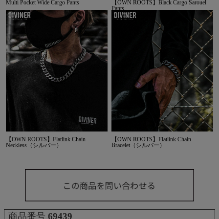
Multi Pocket Wide Cargo Pants
【OWN ROOTS】Black Cargo Sarouel
Pants
【OWN ROOTS】Flatlink Chain
【OWN ROOTS】Flatlink Chain
Neckless（シルバー）
Bracelet（シルバー）
商品番号
69439