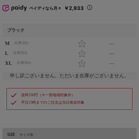
￥2,933
ペイディなら月々
ブラック
M
在庫切れ
—
L
在庫切れ
—
XL
在庫切れ
—
申し訳ございません。ただいま在庫がございません。
check
送料550円（※一部地域対象外）
check
平日13時までのご注文は当日発送対象
SIZE
サイズ表