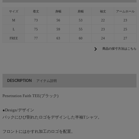
サイズ
着丈
身幅
肩幅
袖丈
アームホール
M
73
56
53
22
23
L
75
59
55
23
25
FREE
77
63
60
24
27
chevron_right
商品の採寸方法はこちら
DESCRIPTION
アイテム説明
Penetration Faith TEE(ブラック)
●Design/デザイン
バックにひび割れたロゴをデザインした半袖Tシャツ。
フロントにはかすれ加工のロゴを配置。