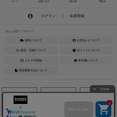
カート
お気に入り
新入荷
問合せ
account_circle
ログイン
┃
会員登録
何かお困りですか？
送料について
お支払いについて
local_shipping
credit_card
返品・交換について
ポイントについて
cached
offline_bolt
メルマガ登録
実店舗について
mail_outline
store
特定商取引法について
description
Instagram
LINE
YouTube