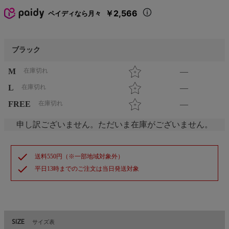
￥2,566
ペイディなら月々
ブラック
M
在庫切れ
—
L
在庫切れ
—
FREE
在庫切れ
—
申し訳ございません。ただいま在庫がございません。
check
送料550円（※一部地域対象外）
check
平日13時までのご注文は当日発送対象
SIZE
サイズ表