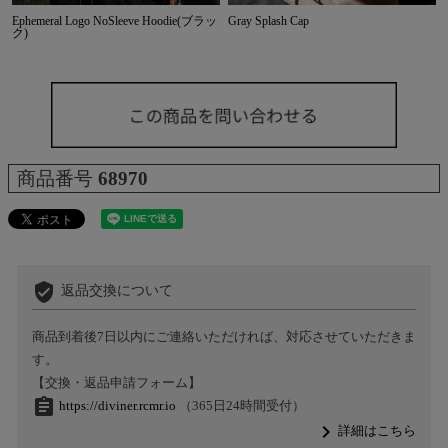
Ephemeral Logo NoSleeve Hoodie(ブラッ
Gray Splash Cap
ク)
商品番号
68970
verified_user
返品交換について
商品到着後7日以内にご連絡いただければ、対応させていただきま
す。
【交換・返品申請フォーム】
assignment
https://diviner.rcmr.io
（365日24時間受付）
navigate_next
詳細はこちら