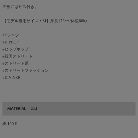
左裾にはピス付き。
【モデル着用サイズ：M】身長173cm/体重60kg
#Tシャツ
#HIPHOP
#ヒップホップ
#韓国ストリート
#ストリート系
#ストリートファッション
#DIVINER
MATERIAL
素材
綿 100％