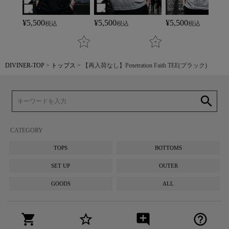
¥
5,500
¥
5,500
¥
5,500
税込
税込
税込
DIVINER-TOP
トップス
【再入荷なし】Penetration Faith TEE(ブラック)
search
CATEGORY
TOPS
BOTTOMS
SET UP
OUTER
GOODS
ALL
shopping_cart
star_border
add_comment
help_outline