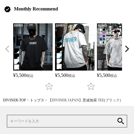
verified
Monthly Recommend
¥
5,500
¥
5,500
¥
5,500
税込
税込
税込
DIVINER-TOP
トップス
【DIVINER JAPAN】悪滅無羅 TEE(ブラック)
search