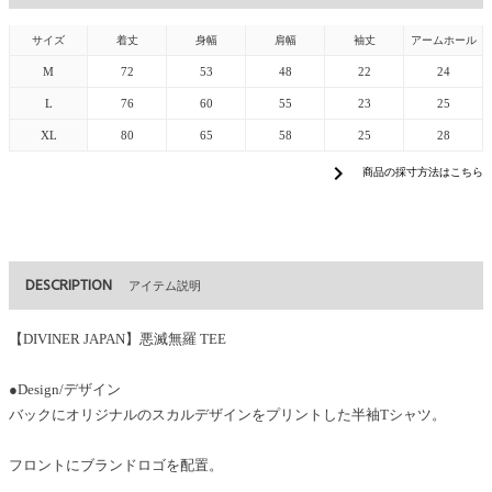
サイズ
着丈
身幅
肩幅
袖丈
アームホール
M
72
53
48
22
24
L
76
60
55
23
25
XL
80
65
58
25
28
chevron_right
商品の採寸方法はこちら
DESCRIPTION
アイテム説明
【DIVINER JAPAN】悪滅無羅 TEE
●Design/デザイン
バックにオリジナルのスカルデザインをプリントした半袖Tシャツ。
フロントにブランドロゴを配置。