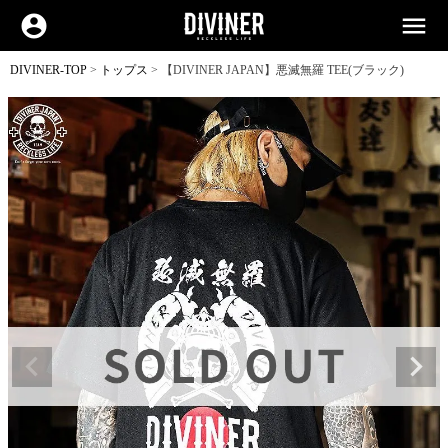
account_circle
menu
DIVINER-TOP
トップス
【DIVINER JAPAN】悪滅無羅 TEE(ブラック)