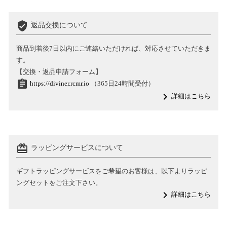
verified_user
返品交換について
商品到着後7日以内にご連絡いただければ、対応させていただきま
す。
【交換・返品申請フォーム】
assignment
https://diviner.rcmr.io
（365日24時間受付）
navigate_next
詳細はこちら
card_giftcard
ラッピングサービスについて
ギフトラッピングサービスをご希望のお客様は、以下よりラッピ
ングセットをご注文下さい。
navigate_next
詳細はこちら