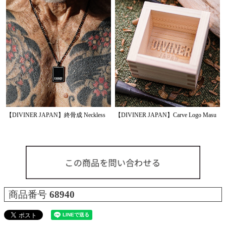
【DIVINER JAPAN】終骨成 Neckless
【DIVINER JAPAN】Carve Logo Masu
商品番号
68940