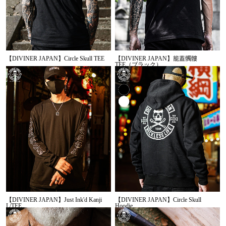
【DIVINER JAPAN】Circle Skull TEE
【DIVINER JAPAN】籠蓋髑髏
TEE（ブラック）
【DIVINER JAPAN】Just Ink'd Kanji
【DIVINER JAPAN】Circle Skull
L/TEE
Hoodie