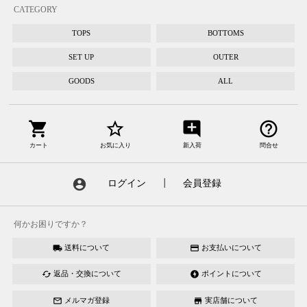
CATEGORY
TOPS
BOTTOMS
SET UP
OUTER
GOODS
ALL
shopping_cart
star_border
add_comment
help_outline
カート
お気に入り
新入荷
問合せ
account_circle
ログイン
┃
会員登録
何かお困りですか？
送料について
お支払いについて
local_shipping
credit_card
返品・交換について
ポイントについて
cached
offline_bolt
メルマガ登録
実店舗について
mail_outline
store