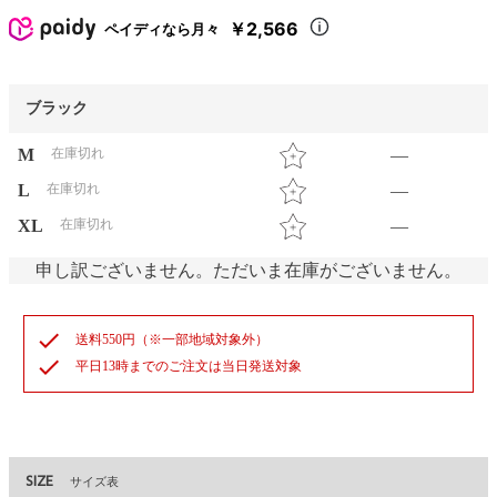
￥2,566
ペイディなら月々
ブラック
M
在庫切れ
—
L
在庫切れ
—
XL
在庫切れ
—
申し訳ございません。ただいま在庫がございません。
check
送料550円（※一部地域対象外）
check
平日13時までのご注文は当日発送対象
SIZE
サイズ表