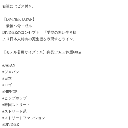
右裾にはピス付き。
【DIVINER JAPAN】
―最後ハ骨ニ成ル―
DIVINERのコンセプト、「妥協の無い生き様」
より日本人特有の死生観を表現するライン。
【モデル着用サイズ：M】身長173cm/体重60kg
#JAPAN
#ジャパン
#日本
#ロゴ
#HIPHOP
#ヒップホップ
#韓国ストリート
#ストリート系
#ストリートファッション
#DIVINER