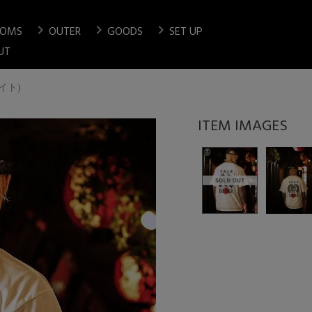
chevron_right
chevron_right
chevron_right
TOMS
OUTER
GOODS
SET UP
検索
UT
ワイト)