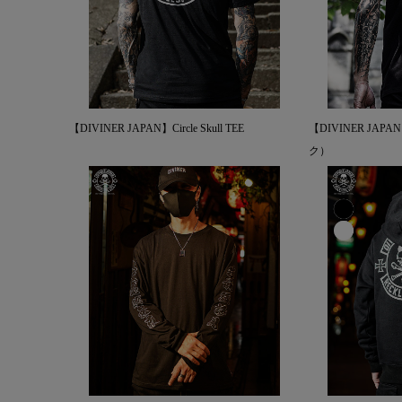
【DIVINER JAPAN】Circle Skull TEE
【DIVINER JA
ク）