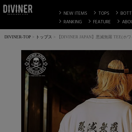
chevron_right
chevron_right
chevron_right
NEW ITEMS
TOPS
BOT
chevron_right
chevron_right
chevron_right
RANKING
FEATURE
ABO
DIVINER-TOP
トップス
【DIVINER JAPAN】悪滅無羅 TEE(ホ