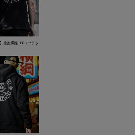
PAN】籠蓋髑髏TEE（ブラッ