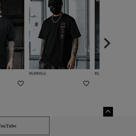
¥
8,800
税込
¥
8,800
税込
ペー
ジト
YouTube
ップ
へ