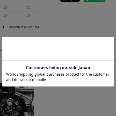
23
25
25
28
chevron_right
商品の採寸方法はこちら