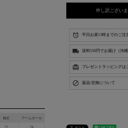
申し訳ございま
alarm
平日お昼13時までのご注
local_shipping
送料550円でお届け（沖
card_giftcard
プレゼントラッピングは
block
返品/交換について
袖丈
アームホール
22
24