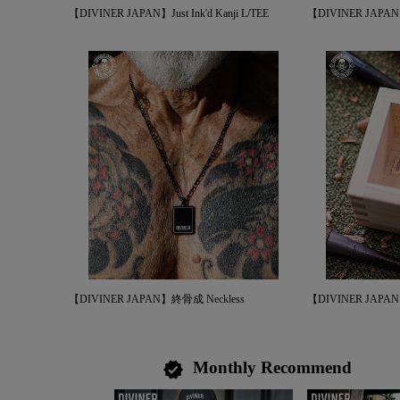
【DIVINER JAPAN】Just Ink'd Kanji L/TEE
【DIVINER JAPAN】C
【DIVINER JAPAN】終骨成 Neckless
【DIVINER JAPAN】
Monthly Recommend
verified