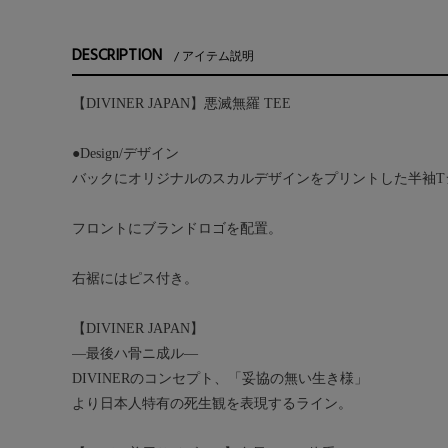
DESCRIPTION
アイテム説明
【DIVINER JAPAN】悪滅無羅 TEE
●Design/デザイン
バックにオリジナルのスカルデザインをプリントした半袖T
フロントにブランドロゴを配置。
右裾にはピス付き。
【DIVINER JAPAN】
―最後ハ骨ニ成ル―
DIVINERのコンセプト、「妥協の無い生き様」
より日本人特有の死生観を表現するライン。