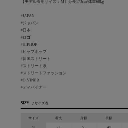
【モデル着用サイズ：M】身長173cm/体重60kg
#JAPAN
#ジャパン
#日本
#ロゴ
#HIPHOP
#ヒップホップ
#韓国ストリート
#ストリート系
#ストリートファッション
#DIVINER
#ディバイナー
SIZE
サイズ表
サイズ
着丈
身幅
肩幅
M
72
53
48