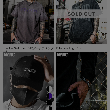
Shoulder Switching TEE(ダークラベンダ
Ephemeral Logo TEE
ー)