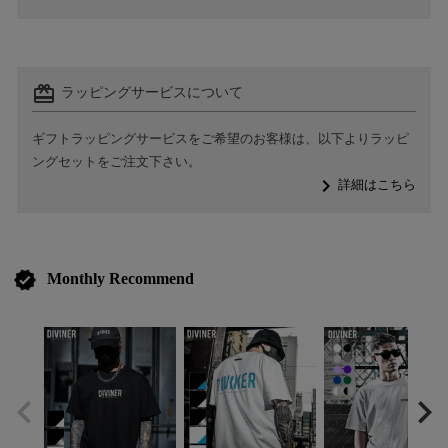
card_giftcard
ラッピングサービスについて
ギフトラッピングサービスをご希望のお客様は、以下よりラッピ
ングセットをご注文下さい。
navigate_next
詳細はこちら
verified
Monthly Recommend