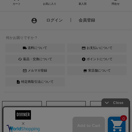
カート
お気に入り
新入荷
問合せ
account_circle
ログイン
┃
会員登録
何かお困りですか？
送料について
お支払いについて
local_shipping
credit_card
返品・交換について
ポイントについて
cached
offline_bolt
メルマガ登録
実店舗について
mail_outline
store
特定商取引法について
description
Instagram
LINE
YouTube