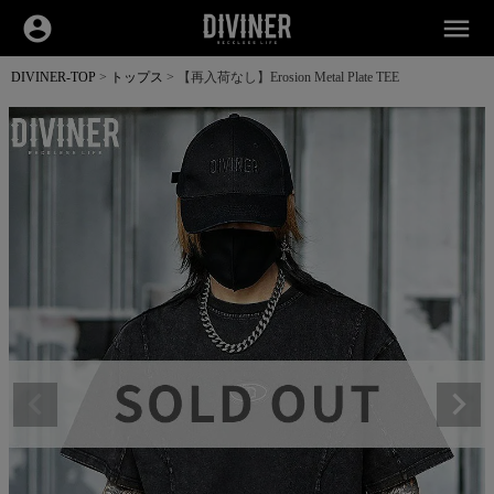
account_circle
menu
DIVINER-TOP
トップス
【再入荷なし】Erosion Metal Plate TEE