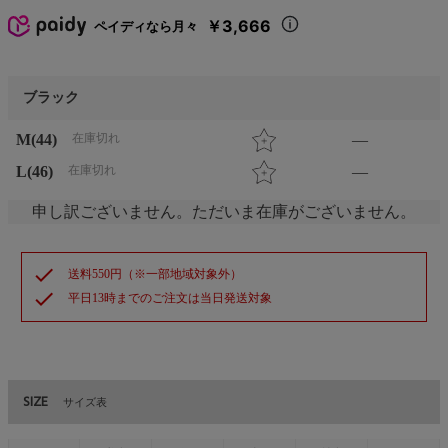
￥3,666
ペイディなら月々
ブラック
M(44)
在庫切れ
—
L(46)
在庫切れ
—
申し訳ございません。ただいま在庫がございません。
check
送料550円（※一部地域対象外）
check
平日13時までのご注文は当日発送対象
SIZE
サイズ表