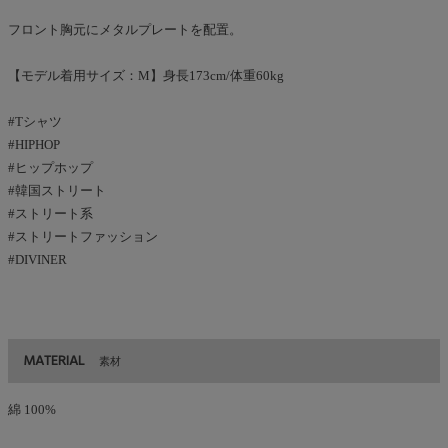
フロント胸元にメタルプレートを配置。
【モデル着用サイズ：M】身長173cm/体重60kg
#Tシャツ
#HIPHOP
#ヒップホップ
#韓国ストリート
#ストリート系
#ストリートファッション
#DIVINER
MATERIAL
素材
綿 100%