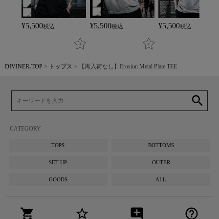
¥
5,500
¥
5,500
¥
5,500
税込
税込
税込
DIVINER-TOP
トップス
【再入荷なし】Erosion Metal Plate TEE
search
CATEGORY
TOPS
BOTTOMS
SET UP
OUTER
GOODS
ALL
shopping_cart
star_border
add_comment
help_outline