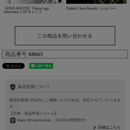
【OWN ROOTS】 Classic logo
Flatlink Chain Bracelet（シルバー）
embroidery CAP キャップ
商品番号
68663
verified_user
返品交換について
商品到着後7日以内にご連絡いただければ、対応させていただきま
す。
【交換・返品申請フォーム】
assignment
https://diviner.rcmr.io
（365日24時間受付）
navigate_next
詳細はこちら