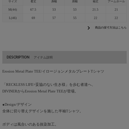
サイズ
着丈
身幅
肩幅
袖丈
アームホール
M(44)
67.5
53
53
21.5
21
L(46)
69
57
55
22
22
chevron_right
商品の採寸方法はこちら
DESCRIPTION
アイテム説明
Erosion Metal Plate TEE/イロージョンメタルプレートTシャツ
「RECKLESS LIFE=妥協のない生き様」を歩む者達へ、
DIVINERからErosion Metal Plate TEEが登場。
●Design/デザイン
全体に切り替えデザインを施した半袖Tシャツ。
ボディは風合いのある抜染加工。