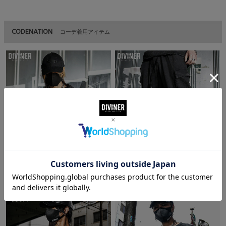
CODENATION
コーデ着用アイテム
Erosion Embroidery Nosleeve
Erosion 2Way Cargo Shorts