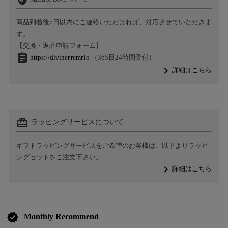
商品到着後7日以内にご連絡いただければ、対応させていただきま
す。
【交換・返品申請フォーム】
assignment
https://diviner.rcmr.io
（365日24時間受付）
navigate_next
詳細はこちら
card_giftcard
ラッピングサービスについて
ギフトラッピングサービスをご希望のお客様は、以下よりラッピ
ングセットをご注文下さい。
navigate_next
詳細はこちら
verified
Monthly Recommend