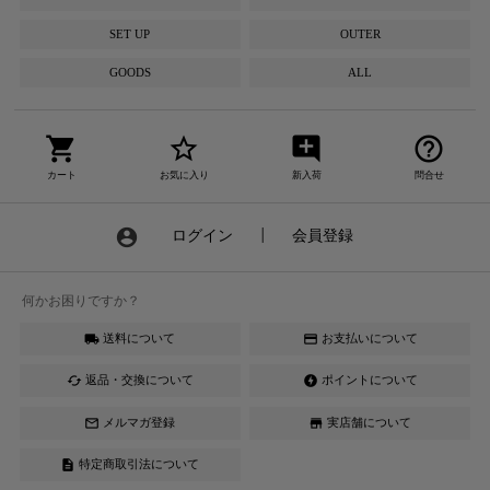
SET UP
OUTER
GOODS
ALL
shopping_cart
star_border
add_comment
help_outline
カート
お気に入り
新入荷
問合せ
account_circle
ログイン
┃
会員登録
何かお困りですか？
送料について
お支払いについて
local_shipping
credit_card
返品・交換について
ポイントについて
cached
offline_bolt
メルマガ登録
実店舗について
mail_outline
store
特定商取引法について
description