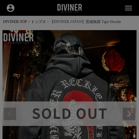
account_circle
menu
DIVINER-TOP
トップス
【DIVINER JAPAN】悪滅無羅 Tiger Hoodie