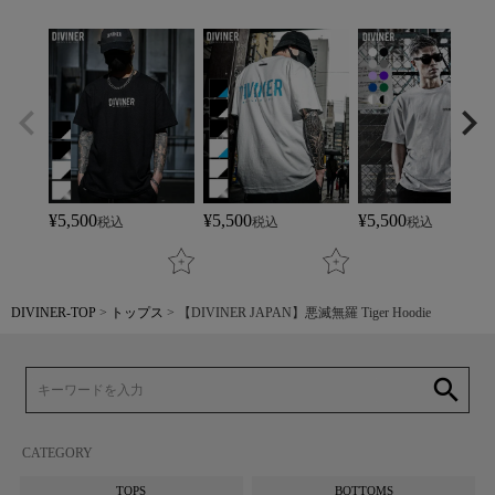
¥
5,500
¥
5,500
¥
5,500
税込
税込
税込
DIVINER-TOP
トップス
【DIVINER JAPAN】悪滅無羅 Tiger Hoodie
search
CATEGORY
TOPS
BOTTOMS