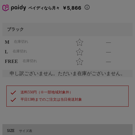
￥5,866
ペイディなら月々
ブラック
M
在庫切れ
—
L
在庫切れ
—
FREE
在庫切れ
—
申し訳ございません。ただいま在庫がございません。
check
送料550円（※一部地域対象外）
check
平日13時までのご注文は当日発送対象
SIZE
サイズ表