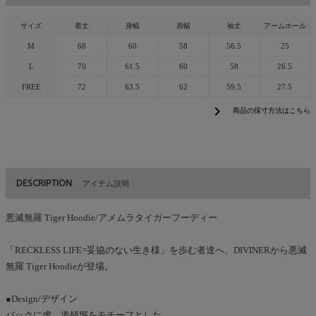
サイズ
着丈
身幅
肩幅
袖丈
アームホール
M
68
60
58
56.5
25
L
70
61.5
60
58
26.5
FREE
72
63.5
62
59.5
27.5
chevron_right
商品の採寸方法はこちら
DESCRIPTION
アイテム説明
悪滅無羅 Tiger Hoodie/アメムラタイガーフーディー
「RECKLESS LIFE=妥協のない生き様」を歩む者達へ、DIVINERから悪滅
無羅 Tiger Hoodieが登場。
●Design/デザイン
バックに虎、道頓堀をモチーフとした