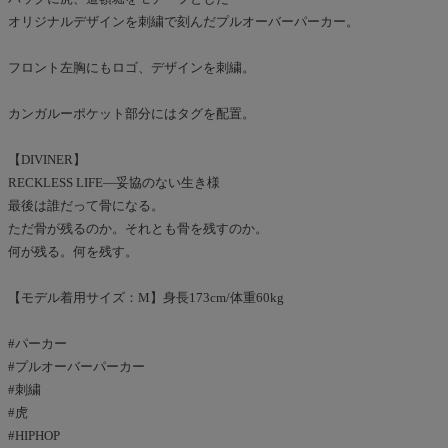
オリジナルデザインを刺繍で刻んだプルオーバーパーカー。
フロント左胸にもロゴ、デザインを刺繍。
カンガルーポケット部分にはタグを配置。
【DIVINER】
RECKLESS LIFE―妥協のない生き様
最後は誰だって骨になる。
ただ骨が残るのか。それとも骨を残すのか。
何が残る。何を残す。
【モデル着用サイズ：M】身長173cm/体重60kg
#パーカー
#プルオーバーパーカー
#刺繍
#虎
#HIPHOP