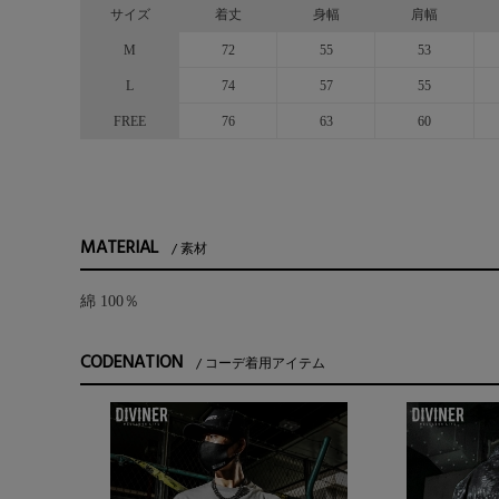
サイズ
着丈
身幅
肩幅
M
72
55
53
L
74
57
55
FREE
76
63
60
MATERIAL
素材
綿 100％
CODENATION
コーデ着用アイテム