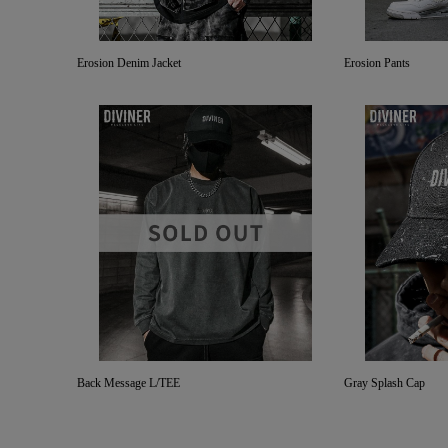
Erosion Denim Jacket
Erosion Pants
Back Message L/TEE
Gray Splash Cap