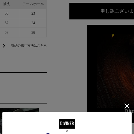
袖丈
アームホール
申し訳ございま
56
23
57
24
57
26
chevron_right
商品の採寸方法はこちら
Dis