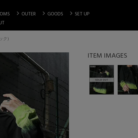
chevron_right
chevron_right
chevron_right
TOMS
OUTER
GOODS
SET UP
検索
UT
ラック)