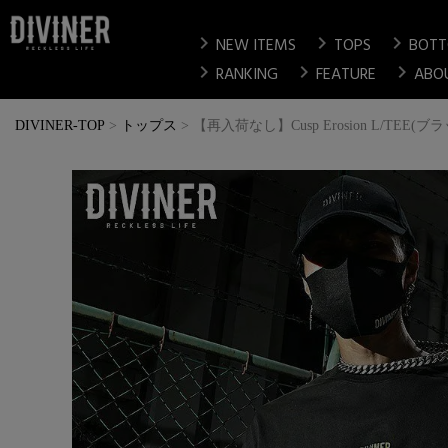
chevron_right
chevron_right
chevron_right
NEW ITEMS
TOPS
BOT
chevron_right
chevron_right
chevron_right
RANKING
FEATURE
ABO
DIVINER-TOP
トップス
【再入荷なし】Cusp Erosion L/TEE(ブ