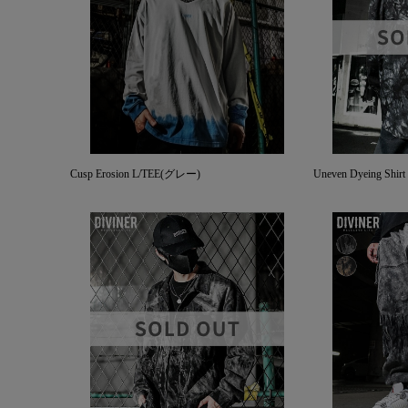
Cusp Erosion L/TEE(グレー)
Uneven Dyeing Shirt