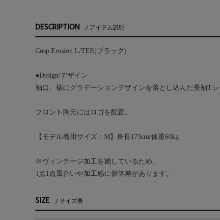
DESCRIPTION
アイテム説明
Cusp Erosion L/TEE(ブラック)
●Design/デザイン
袖口、裾にグラデーションデザインを落とし込んだ長袖Tシ
フロント胸元にはロゴを配置。
【モデル着用サイズ：M】身長173cm/体重60kg
※ヴィンテージ加工を施しているため、
1点1点風合いや加工感に個体差があります。
SIZE
サイズ表