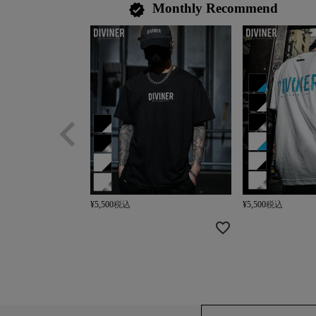
Monthly Recommend
verified
¥
5,500
税込
¥
5,500
税込