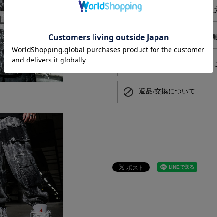
alarm
平日お昼13時までのご注
local_shipping
送料550円でお届け（沖
card_giftcard
プレゼントラッピングは
block
返品/交換について