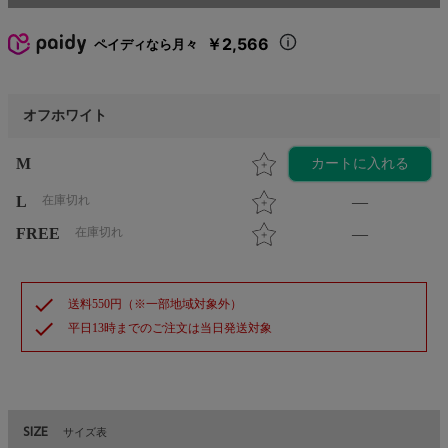
￥2,566
ペイディなら月々
オフホワイト
M
カートに入れる
L
在庫切れ
—
FREE
在庫切れ
—
check
送料550円（※一部地域対象外）
check
平日13時までのご注文は当日発送対象
SIZE
サイズ表