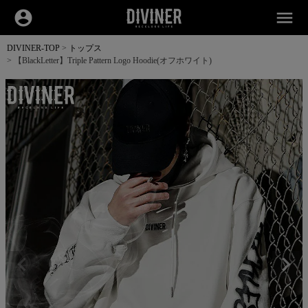
account_circle
menu
DIVINER-TOP
トップス
【BlackLetter】Triple Pattern Logo Hoodie(オフホワイト)