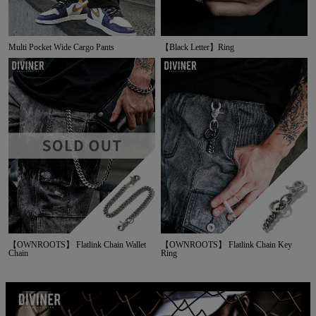
Multi Pocket Wide Cargo Pants
【Black Letter】Ring
【OWNROOTS】 Flatlink Chain Wallet
【OWNROOTS】 Flatlink Chain Key
Chain
Ring