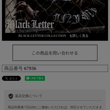
BLACK LETTER COLLECTION を詳しく見る
商品番号
67936
verified_user
返品交換について
商品到着後7日以内にご連絡いただければ、対応させていただきま