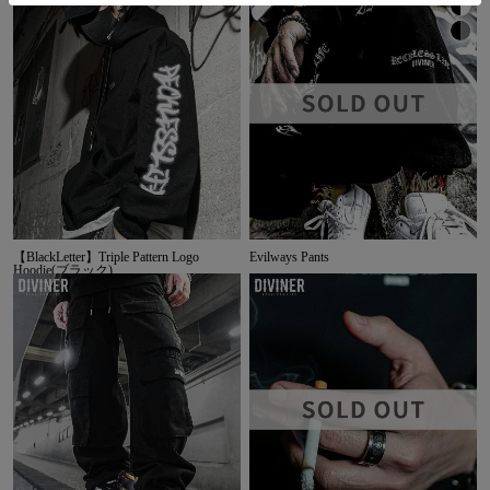
【BlackLetter】Triple Pattern Logo
Evilways Pants
Hoodie(ブラック)