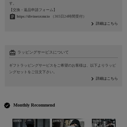
す。
【交換・返品申請フォーム】
assignment
https://diviner.rcmr.io
（365日24時間受付）
navigate_next
詳細はこちら
card_giftcard
ラッピングサービスについて
ギフトラッピングサービスをご希望のお客様は、以下よりラッピ
ングセットをご注文下さい。
navigate_next
詳細はこちら
verified
Monthly Recommend