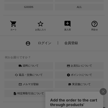
GOODS
ALL
shopping_cart
star_border
add_comment
help_outline
カート
お気に入り
新入荷
問合せ
account_circle
ログイン
┃
会員登録
何かお困りですか？
送料について
お支払いについて
local_shipping
credit_card
返品・交換について
ポイントについて
cached
offline_bolt
メルマガ登録
実店舗について
mail_outline
store
特定商取引法について
description