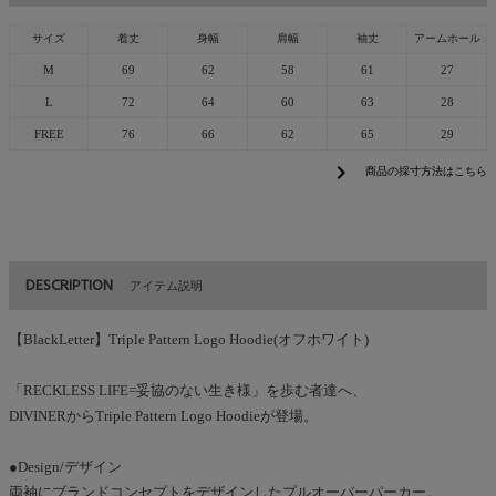
サイズ
着丈
身幅
肩幅
袖丈
アームホール
M
69
62
58
61
27
L
72
64
60
63
28
FREE
76
66
62
65
29
chevron_right
商品の採寸方法はこちら
DESCRIPTION
アイテム説明
【BlackLetter】Triple Pattern Logo Hoodie(オフホワイト)
「RECKLESS LIFE=妥協のない生き様」を歩む者達へ、
DIVINERからTriple Pattern Logo Hoodieが登場。
●Design/デザイン
両袖にブランドコンセプトをデザインしたプルオーバーパーカー。