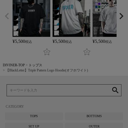
¥
5,500
¥
5,500
¥
5,500
税込
税込
税込
DIVINER-TOP
トップス
【BlackLetter】Triple Pattern Logo Hoodie(オフホワイト)
search
CATEGORY
TOPS
BOTTOMS
SET UP
OUTER