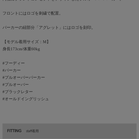
フロントにはロゴを刺繍で配置。
パーカーの紐部分「アグレット」にはロゴを刻印。
【モデル着用サイズ：M】
身長173cm/体重60kg
#フーディー
#パーカー
#プルオーバーパーカー
#プルオーバー
#ブラックレター
#オールドイングリッシュ
FITTING
staff着用