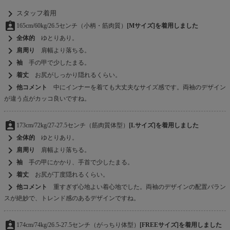
chevron_right
スタッフ着用
assignment_ind
165cm/60kg/26.5センチ（小柄・筋肉質）
[Mサイズ]を着用しました
chevron_right
全体的
ゆとりあり。
chevron_right
肩周り
肩幅より落ちる。
chevron_right
袖
手の甲で少したまる。
chevron_right
着丈
お尻がしっかり隠れるくらい。
chevron_right
他コメント
中にインナーを着ても大丈夫なサイズ感です。両袖のデザイン
が違う点がカッコ良いですね。
assignment_ind
173cm/72kg/27-27.5センチ（筋肉質体型）
[Lサイズ]を着用しました
chevron_right
全体的
ゆとりあり。
chevron_right
肩周り
肩幅より落ちる。
chevron_right
袖
手の甲にかかり、手首で少したまる。
chevron_right
着丈
お尻が丁度隠れるくらい。
chevron_right
他コメント
重すぎず心地よい着心地でした。両袖のデザインの配置バラン
スが絶妙で、トレンド感のあるデザインですね。
assignment_ind
174cm/74kg/26.5-27.5センチ（がっちり体型）
[FREEサイズ]を着用しました