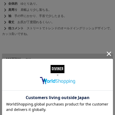
chevron_right
全体的
ゆとりあり。
chevron_right
肩周り
肩幅より少し落ちる。
chevron_right
袖
手の甲にかかり、手首で少したまる。
chevron_right
着丈
お尻が丁度隠れるくらい。
chevron_right
他コメント
ストリートでトレンドのオールドイングリッシュデザインで、
カッコ良いですね。
MATERIAL
素材
綿 100％
CODENATION
コーデ着用アイテム