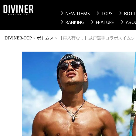
chevron_right
chevron_right
chevron_right
NEW ITEMS
TOPS
BOT
chevron_right
chevron_right
chevron_right
RANKING
FEATURE
ABO
DIVINER-TOP
ボトムス
【再入荷なし】城戸選手コラボスイムシ