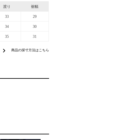
渡り
裾幅
33
29
34
30
35
31
chevron_right
商品の採寸方法はこちら