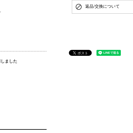
block
返品/交換について
。
用しました