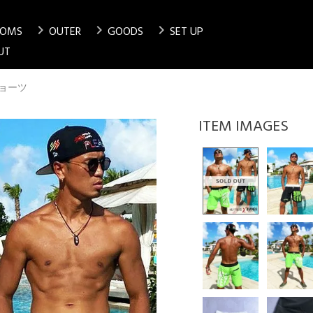
chevron_right
chevron_right
chevron_right
TOMS
OUTER
GOODS
SET UP
検索
UT
ョーツ