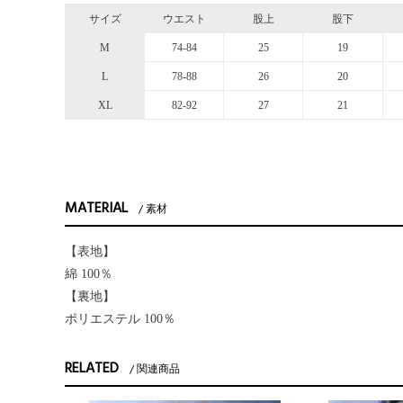
サイズ
ウエスト
股上
股下
M
74-84
25
19
L
78-88
26
20
XL
82-92
27
21
MATERIAL
素材
【表地】
綿 100％
【裏地】
ポリエステル 100％
RELATED
関連商品