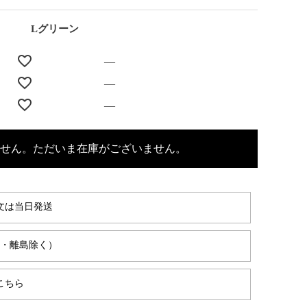
Lグリーン
—
—
—
せん。ただいま在庫がございません。
文は当日発送
縄・離島除く）
こちら