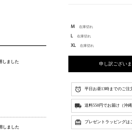
M
在庫切れ
L
在庫切れ
XL
在庫切れ
着用しました
申し訳ございま
alarm
平日お昼13時までのご注
local_shipping
送料550円でお届け（沖
card_giftcard
プレゼントラッピングは
着用しました