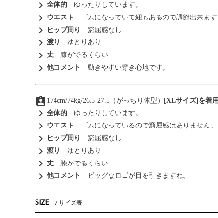
chevron_right
全体的
ゆったりしています。
chevron_right
ウエスト
ゴムになっていて紐もあるので調節出来ます
chevron_right
ヒップ周り
窮屈感なし
chevron_right
渡り
ゆとりあり
chevron_right
丈
膝がでるくらい
chevron_right
他コメント
動きやすい穿き心地です。
assignment_ind
174cm/74kg/26.5-27.5（がっちり体型）
[XLサイズ]を着
chevron_right
全体的
ゆったりしています。
chevron_right
ウエスト
ゴムになっているので窮屈感はありません。
chevron_right
ヒップ周り
窮屈感なし
chevron_right
渡り
ゆとりあり
chevron_right
丈
膝がでるくらい
chevron_right
他コメント
ビッグなロゴが目を引きますね。
SIZE
サイズ表