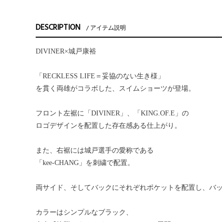
DESCRIPTION
アイテム説明
DIVINER×城戸康裕
「RECKLESS LIFE＝妥協のない生き様」
を貫く両雄がコラボした、スイムショーツが登場。
フロント左裾に「DIVINER」、「KING.OF.E」の
ロゴデザインを配置した存在感ある仕上がり。
また、右裾には城戸選手の愛称である
「kee-CHANG」を刺繍で配置。
両サイド、そしてバックにそれぞれポケットを配置し、バ
カラーはシンプルなブラック、