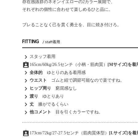
存在感抜群のネオンイエローの2カラー展開で、
それぞれの個性に合わせて楽しめるひと品に。
ブレることなく己を貫く勇士を、目に焼き付けろ。
FITTING
staff着用
chevron_right
スタッフ着用
assignment_ind
165cm/60kg/26.5センチ（小柄・筋肉質）
[Mサイズ]を
chevron_right
全体的
ゆとりのある着用感
chevron_right
ウエスト
ゴムと紐で調節可能なので楽ですね。
chevron_right
ヒップ周り
窮屈感なし
chevron_right
渡り
ゆとりあり
chevron_right
丈
膝がでるくらい
chevron_right
他コメント
目を引くカラーですね。
assignment_ind
173cm/72kg/27-27.5センチ（筋肉質体型）
[Lサイズ]を