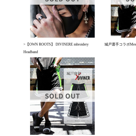
>【OWN ROOTS】 DIVINERE mbroidery
城戸選手コラボMeshBa
Headband