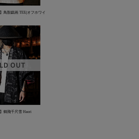
AN】鳥獣戯画 TEE(オフホワイ
N】鶴飛千尺雪 Haori