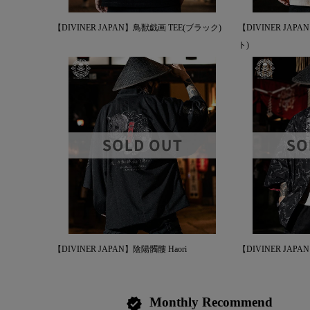
【DIVINER JAPAN】鳥獣戯画 TEE(ブラック)
【DIVINER JAP
ト)
【DIVINER JAPAN】陰陽髑髏 Haori
【DIVINER JAPA
Monthly Recommend
verified