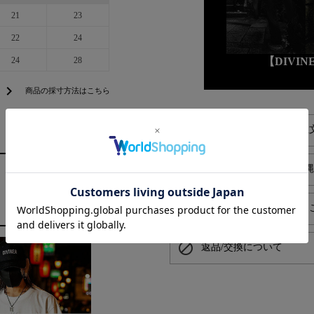
21
23
22
24
24
28
【DIVI
chevron_right
商品の採寸方法はこちら
alarm
平日お昼13時までのご注
local_shipping
送料550円でお届け（沖
card_giftcard
プレゼントラッピングは
block
返品/交換について