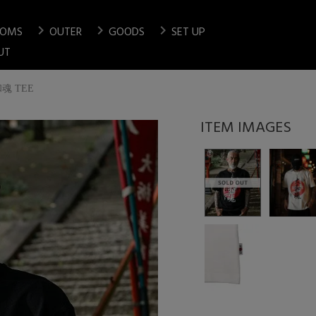
chevron_right
chevron_right
chevron_right
TOMS
OUTER
GOODS
SET UP
検索
UT
魂 TEE