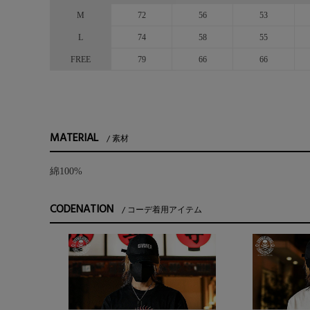
M
72
56
53
L
74
58
55
FREE
79
66
66
MATERIAL
素材
綿100%
CODENATION
コーデ着用アイテム