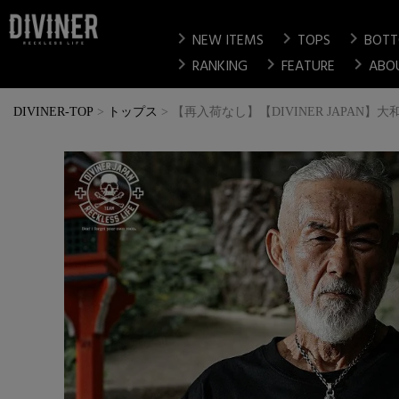
chevron_right
chevron_right
chevron_right
NEW ITEMS
TOPS
BOT
chevron_right
chevron_right
chevron_right
RANKING
FEATURE
ABO
DIVINER-TOP
トップス
【再入荷なし】【DIVINER JAPAN】大和