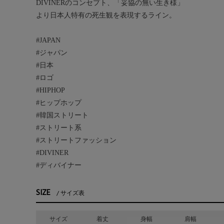
DIVINERのコンセプト、「妥協の無い生き様」
より日本人特有の死生観を表現するライン。
#JAPAN
#ジャパン
#日本
#ロゴ
#HIPHOP
#ヒップホップ
#韓国ストリート
#ストリート系
#ストリートファッション
#DIVINER
#ディバイナー
SIZE
サイズ表
サイズ
着丈
身幅
肩幅