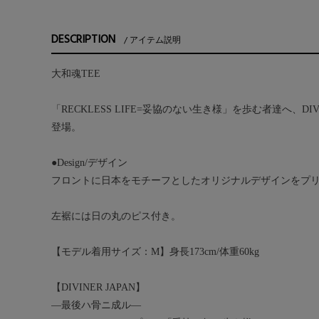
DESCRIPTION
アイテム説明
大和魂TEE
「RECKLESS LIFE=妥協のない生き様」を歩む者達へ、DIV
登場。
●Design/デザイン
フロントに日本をモチーフとしたオリジナルデザインをプリ
左裾には日の丸のピス付き。
【モデル着用サイズ：M】身長173cm/体重60kg
【DIVINER JAPAN】
―最後ハ骨ニ成ル―