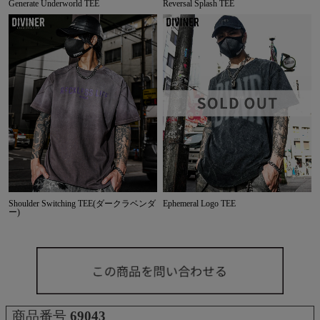
Generate Underworld TEE
Reversal Splash TEE
Shoulder Switching TEE(ダークラベンダ
Ephemeral Logo TEE
ー)
商品番号
69043