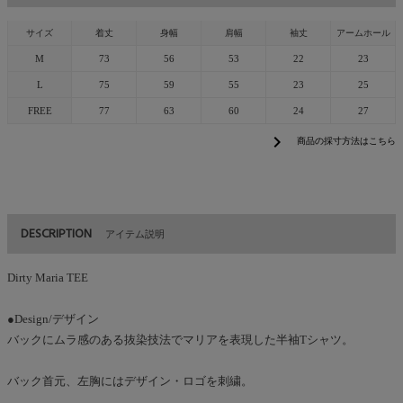
サイズ
着丈
身幅
肩幅
袖丈
アームホール
M
73
56
53
22
23
L
75
59
55
23
25
FREE
77
63
60
24
27
chevron_right
商品の採寸方法はこちら
DESCRIPTION
アイテム説明
Dirty Maria TEE
●Design/デザイン
バックにムラ感のある抜染技法でマリアを表現した半袖Tシャツ。
バック首元、左胸にはデザイン・ロゴを刺繍。