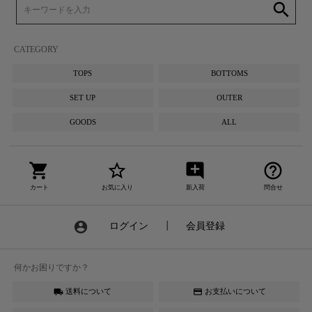
search
CATEGORY
TOPS
BOTTOMS
SET UP
OUTER
GOODS
ALL
shopping_cart
star_border
add_comment
help_outline
カート
お気に入り
新入荷
問合せ
account_circle
ログイン
┃
会員登録
何かお困りですか？
送料について
お支払いについて
local_shipping
credit_card