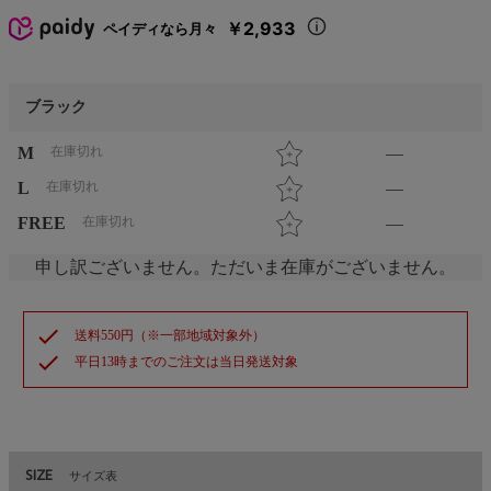
￥2,933
ペイディなら月々
ブラック
M
在庫切れ
—
L
在庫切れ
—
FREE
在庫切れ
—
申し訳ございません。ただいま在庫がございません。
check
送料550円（※一部地域対象外）
check
平日13時までのご注文は当日発送対象
SIZE
サイズ表