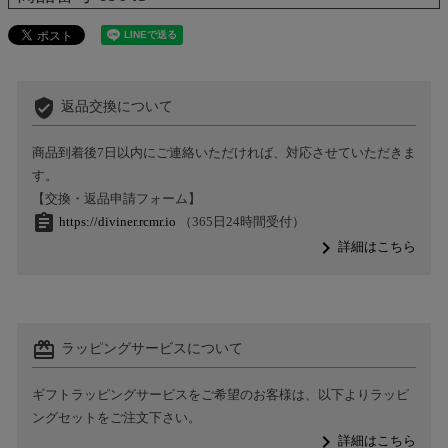
verified_user
返品交換について
商品到着後7日以内にご連絡いただければ、対応させていただきま
す。
【交換・返品申請フォーム】
assignment
https://diviner.rcmr.io
（365日24時間受付）
navigate_next
詳細はこちら
card_giftcard
ラッピングサービスについて
ギフトラッピングサービスをご希望のお客様は、以下よりラッピ
ングセットをご注文下さい。
navigate_next
詳細はこちら