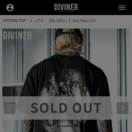
account_circle
menu
DIVINER-TOP
トップス
【再入荷なし】Dirty Maria TEE