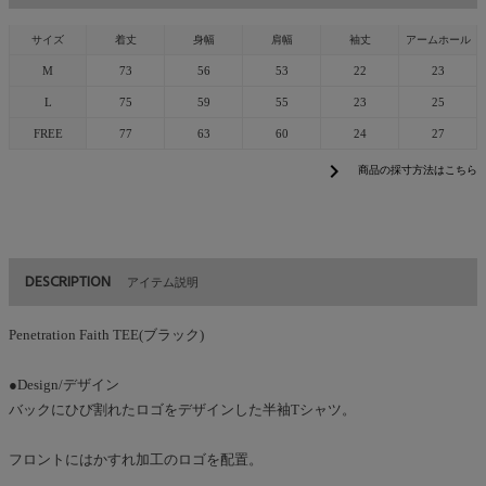
サイズ
着丈
身幅
肩幅
袖丈
アームホール
M
73
56
53
22
23
L
75
59
55
23
25
FREE
77
63
60
24
27
chevron_right
商品の採寸方法はこちら
DESCRIPTION
アイテム説明
Penetration Faith TEE(ブラック)
●Design/デザイン
バックにひび割れたロゴをデザインした半袖Tシャツ。
フロントにはかすれ加工のロゴを配置。