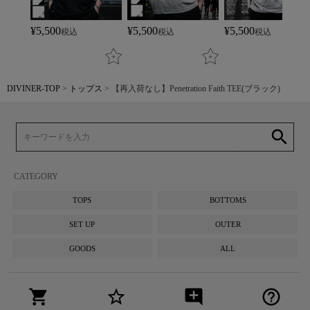
¥
5,500
¥
5,500
¥
5,500
税込
税込
税込
DIVINER-TOP
トップス
【再入荷なし】Penetration Faith TEE(ブラック)
search
CATEGORY
TOPS
BOTTOMS
SET UP
OUTER
GOODS
ALL
shopping_cart
star_border
add_comment
help_outline