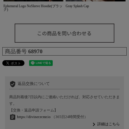
Ephemeral Logo NoSleeve Hoodie(ブラッ
Gray Splash Cap
ク)
商品番号
68970
verified_user
返品交換について
商品到着後7日以内にご連絡いただければ、対応させていただきま
す。
【交換・返品申請フォーム】
assignment
https://diviner.rcmr.io
（365日24時間受付）
navigate_next
詳細はこちら