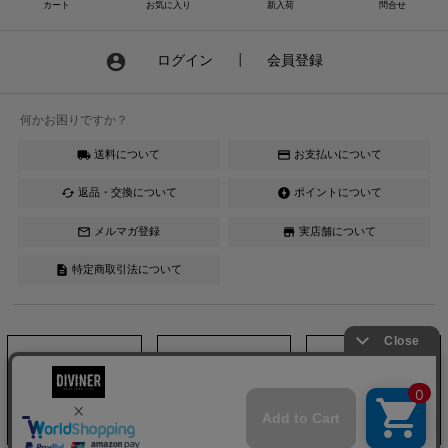
カート
お気に入り
新入荷
問合せ
account_circle
ログイン
┃
会員登録
何かお困りですか？
送料について
お支払いについて
local_shipping
credit_card
返品・交換について
ポイントについて
cached
offline_bolt
メルマガ登録
実店舗について
mail_outline
store
特定商取引法について
description
Instagram
LINE
YouTube