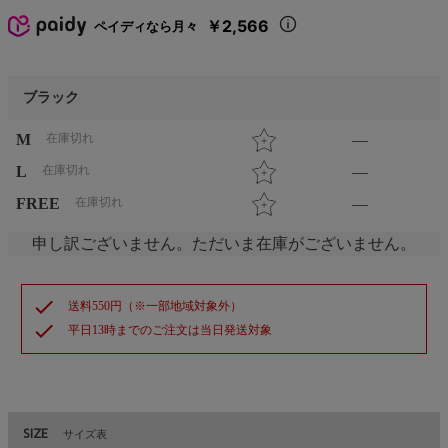
￥2,566
ペイディなら月々
ブラック
M
在庫切れ
—
L
在庫切れ
—
FREE
在庫切れ
—
申し訳ございません。ただいま在庫がございません。
check
送料550円（※一部地域対象外）
check
平日13時までのご注文は当日発送対象
SIZE
サイズ表