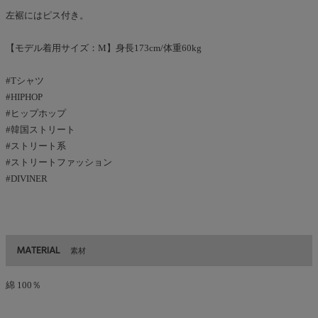
左裾にはピス付き。
【モデル着用サイズ：M】身長173cm/体重60kg
#Tシャツ
#HIPHOP
#ヒップホップ
#韓国ストリート
#ストリート系
#ストリートファッション
#DIVINER
MATERIAL
素材
綿 100％