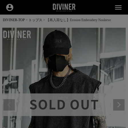
account_circle
menu
DIVINER-TOP
トップス
【再入荷なし】Erosion Embroidery Nosleeve