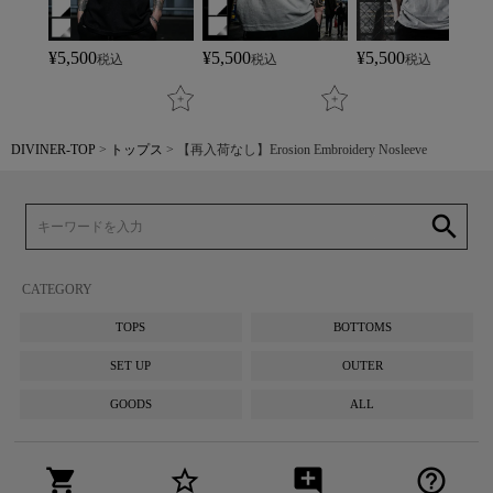
¥
5,500
¥
5,500
¥
5,500
税込
税込
税込
DIVINER-TOP
トップス
【再入荷なし】Erosion Embroidery Nosleeve
search
CATEGORY
TOPS
BOTTOMS
SET UP
OUTER
GOODS
ALL
shopping_cart
star_border
add_comment
help_outline