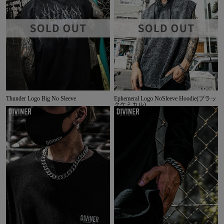
Thunder Logo Big No Sleeve
Ephemeral Logo NoSleeve Hoodie(ブラッ
クケミカル)