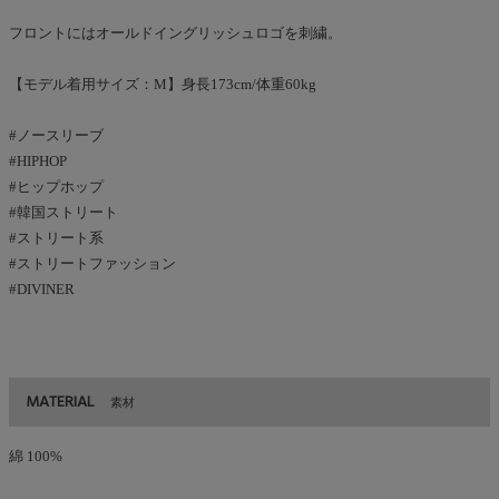
フロントにはオールドイングリッシュロゴを刺繍。
【モデル着用サイズ：M】身長173cm/体重60kg
#ノースリーブ
#HIPHOP
#ヒップホップ
#韓国ストリート
#ストリート系
#ストリートファッション
#DIVINER
MATERIAL
素材
綿 100%