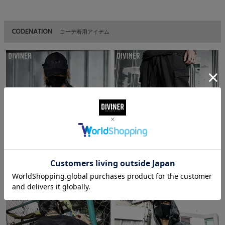
CODENATION
コーデ着用アイテム
Erosion Metal Plate TEE
Erosion 2Way Cargo Shorts