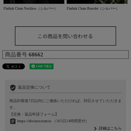
Flatlink Chain Neckless（シルバー）
Flatlink Chain Bracelet（シルバー）
商品番号
68662
verified_user
返品交換について
商品到着後7日以内にご連絡いただければ、対応させていただきま
す。
【交換・返品申請フォーム】
assignment
https://diviner.rcmr.io
（365日24時間受付）
navigate_next
詳細はこちら