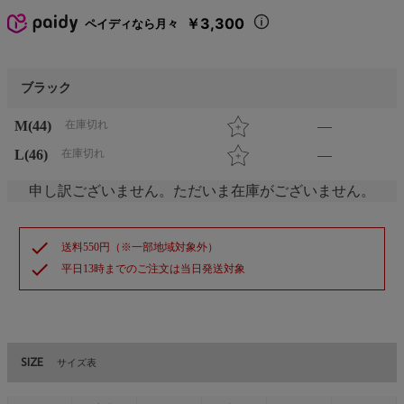
￥3,300
ペイディなら月々
ブラック
M(44)
在庫切れ
—
L(46)
在庫切れ
—
申し訳ございません。ただいま在庫がございません。
check
送料550円（※一部地域対象外）
check
平日13時までのご注文は当日発送対象
SIZE
サイズ表