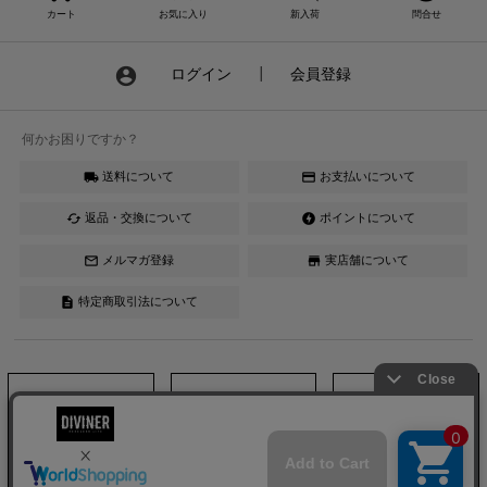
カート
お気に入り
新入荷
問合せ
account_circle
ログイン
┃
会員登録
何かお困りですか？
送料について
お支払いについて
local_shipping
credit_card
返品・交換について
ポイントについて
cached
offline_bolt
メルマガ登録
実店舗について
mail_outline
store
特定商取引法について
description
Instagram
LINE
YouTube