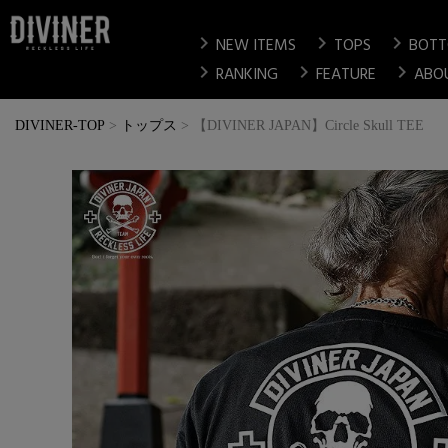
chevron_right
chevron_right
chevron_right
NEW ITEMS
TOPS
BOT
chevron_right
chevron_right
chevron_right
RANKING
FEATURE
ABO
DIVINER-TOP
トップス
【DIVINER JAPAN】Circle Skull TEE