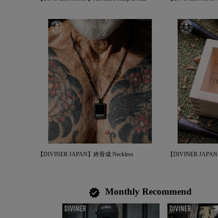
【DIVINER JAPAN】終骨成 Neckless
【DIVINER JAPAN】
Monthly Recommend
verified