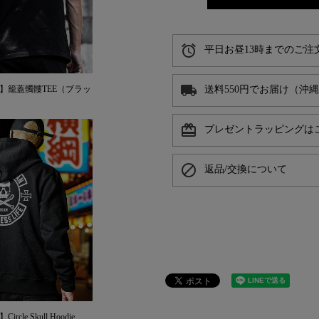
alarm
平日お昼13時までのご注
local_shipping
PAN】籠蓋髑髏TEE（ブラッ
送料550円でお届け（沖
card_giftcard
プレゼントラッピングは
block
返品/交換について
ircle Skull Hoodie