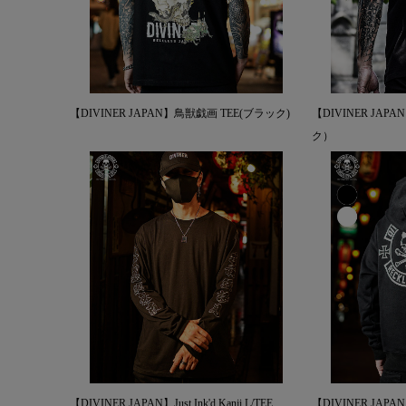
【DIVINER JAPAN】鳥獣戯画 TEE(ブラック)
【DIVINER JA
ク）
【DIVINER JAPAN】Just Ink'd Kanji L/TEE
【DIVINER JAPAN】C