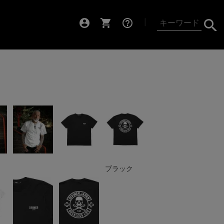
account_circle
shopping_cart
help_outline
┃
ブラック