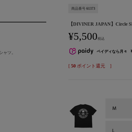
商品番号
61373
【DIVINER JAPAN】Circle Sk
¥
5,500
税込
ペイディなら月々
シャツ。
[
50
ポイント還元 ]
M
L