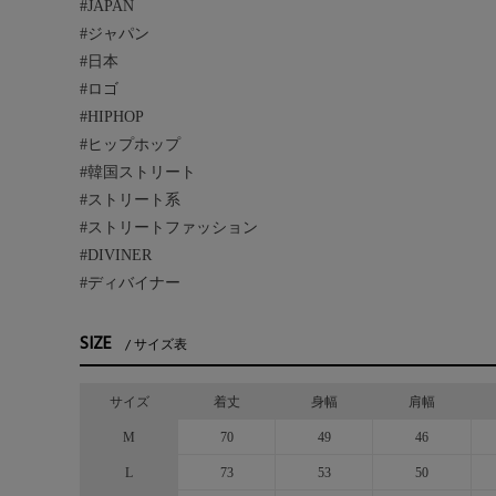
#JAPAN
#ジャパン
#日本
#ロゴ
#HIPHOP
#ヒップホップ
#韓国ストリート
#ストリート系
#ストリートファッション
#DIVINER
#ディバイナー
SIZE
サイズ表
サイズ
着丈
身幅
肩幅
M
70
49
46
L
73
53
50