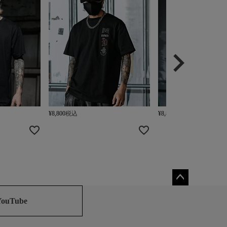
¥
8,800
税込
¥
8,800
税込
ペー
ジト
YouTube
ップ
へ