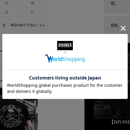
XL
22
30
23
31
chevron_right
XXL
商品の採寸方法はこちら
【DIVI