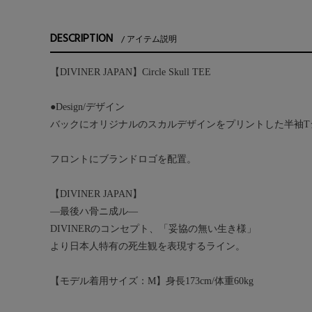
DESCRIPTION
アイテム説明
【DIVINER JAPAN】Circle Skull TEE
●Design/デザイン
バックにオリジナルのスカルデザインをプリントした半袖T
フロントにブランドロゴを配置。
【DIVINER JAPAN】
―最後ハ骨ニ成ル―
DIVINERのコンセプト、「妥協の無い生き様」
より日本人特有の死生観を表現するライン。
【モデル着用サイズ：M】身長173cm/体重60kg