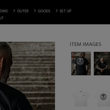
chevron_right
chevron_right
chevron_right
TOMS
OUTER
GOODS
SET UP
検索
UT