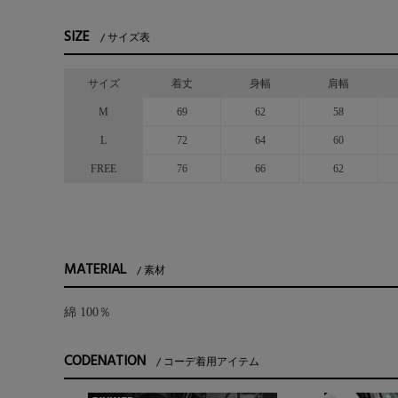
SIZE
サイズ表
サイズ
着丈
身幅
肩幅
M
69
62
58
L
72
64
60
FREE
76
66
62
MATERIAL
素材
綿 100％
CODENATION
コーデ着用アイテム