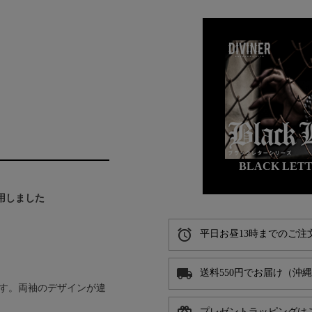
BLACK LE
着用しました
alarm
平日お昼13時までのご注
local_shipping
送料550円でお届け（沖
す。両袖のデザインが違