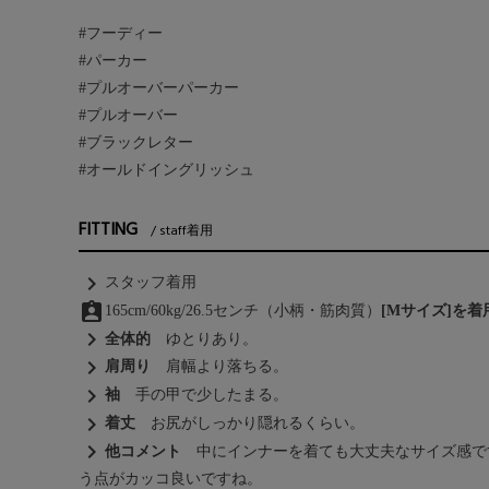
#フーディー
#パーカー
#プルオーバーパーカー
#プルオーバー
#ブラックレター
#オールドイングリッシュ
FITTING
staff着用
chevron_right
スタッフ着用
assignment_ind
165cm/60kg/26.5センチ（小柄・筋肉質）
[Mサイズ]を
chevron_right
全体的
ゆとりあり。
chevron_right
肩周り
肩幅より落ちる。
chevron_right
袖
手の甲で少したまる。
chevron_right
着丈
お尻がしっかり隠れるくらい。
chevron_right
他コメント
中にインナーを着ても大丈夫なサイズ感で
う点がカッコ良いですね。