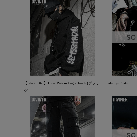
【BlackLetter】Triple Pattern Logo Hoodie(ブラッ
Evilways Pants
ク)