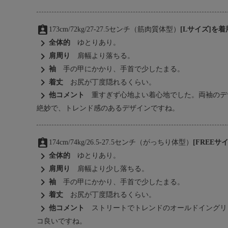
assignment_ind
173cm/72kg/27-27.5センチ（筋肉質体型）
[Lサイズ]を
chevron_right
全体的
ゆとりあり。
chevron_right
肩周り
肩幅より落ちる。
chevron_right
袖
手の甲にかかり、手首で少したまる。
chevron_right
着丈
お尻が丁度隠れるくらい。
chevron_right
他コメント
重すぎず心地よい着心地でした。両袖のデ
絶妙で、トレンド感のあるデザインですね。
assignment_ind
174cm/74kg/26.5-27.5センチ（がっちり体型）
[FREE
chevron_right
全体的
ゆとりあり。
chevron_right
肩周り
肩幅より少し落ちる。
chevron_right
袖
手の甲にかかり、手首で少したまる。
chevron_right
着丈
お尻が丁度隠れるくらい。
chevron_right
他コメント
ストリートでトレンドのオールドイングリ
コ良いですね。