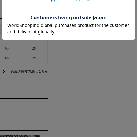
袖丈
アームホール
61
27
63
28
65
29
chevron_right
商品の採寸方法はこちら