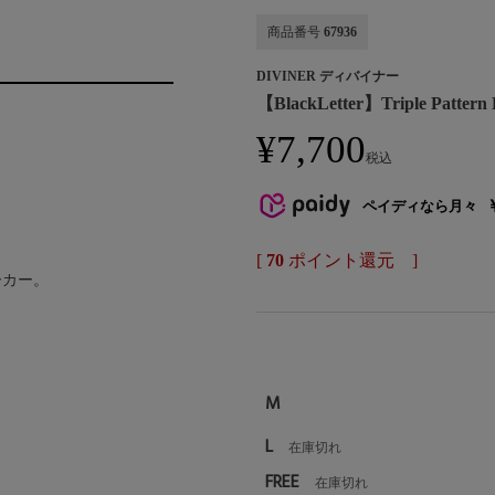
商品番号
67936
DIVINER ディバイナー
【BlackLetter】Triple Patte
¥
7,700
税込
ペイディなら月々
[
70
ポイント還元 ]
ーカー。
M
L
在庫切れ
FREE
在庫切れ