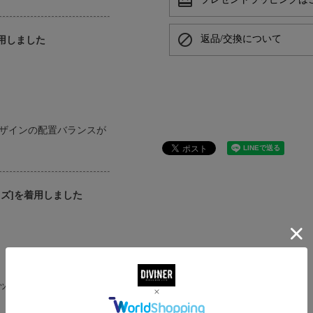
card_giftcard
プレゼントラッピングは
block
返品/交換について
着用しました
ザインの配置バランスが
サイズ]を着用しました
ッシュデザインで、カッ