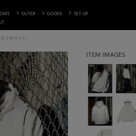
chevron_right
chevron_right
chevron_right
TOMS
OUTER
GOODS
SET UP
検索
UT
oodie(オフホワイト)