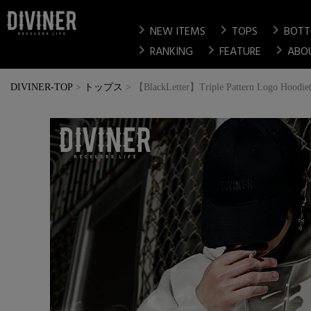
chevron_right
chevron_right
chevron_right
NEW ITEMS
TOPS
BOT
chevron_right
chevron_right
chevron_right
RANKING
FEATURE
ABO
DIVINER-TOP
トップス
【BlackLetter】Triple Pattern Logo H