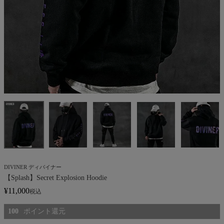
DIVINER ディバイナー
【Splash】Secret Explosion Hoodie
¥
11,000
税込
100