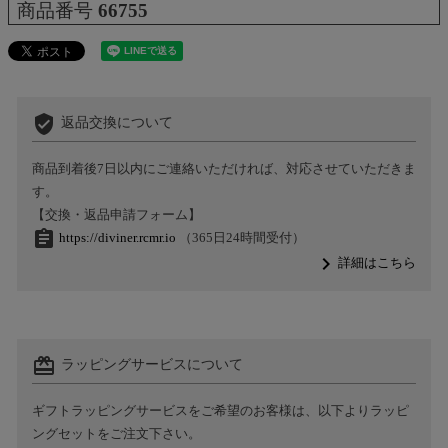
商品番号
66755
verified_user
返品交換について
商品到着後7日以内にご連絡いただければ、対応させていただきま
す。
【交換・返品申請フォーム】
assignment
https://diviner.rcmr.io
（365日24時間受付）
navigate_next
詳細はこちら
card_giftcard
ラッピングサービスについて
ギフトラッピングサービスをご希望のお客様は、以下よりラッピ
ングセットをご注文下さい。