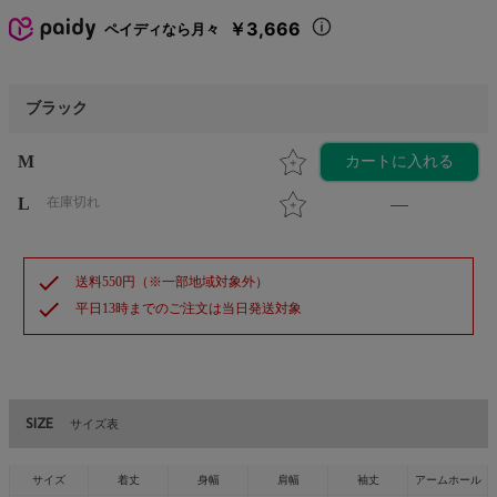
￥3,666
ペイディなら月々
ブラック
M
カートに入れる
L
在庫切れ
—
check
送料550円（※一部地域対象外）
check
平日13時までのご注文は当日発送対象
SIZE
サイズ表
サイズ
着丈
身幅
肩幅
袖丈
アームホール