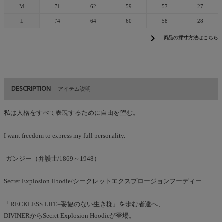
M
71
62
59
57
27
L
74
64
60
58
28
chevron_right
商品の採寸方法はこちら
DESCRIPTION
アイテム説明
私は人格をすべて表現するために自由を望む。
I want freedom to express my full personality.
-ガンジー（弁護士/1869～1948）-
Secret Explosion Hoodie/シークレットエクスプロージョンフーディー
「RECKLESS LIFE=妥協のない生き様」を歩む者達へ、
DIVINERからSecret Explosion Hoodieが登場。