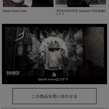
Splash Skinny Pants
【OWN ROOTS】Standard L/TEE/長袖T
シャツ
Splash Seriesはコチラ