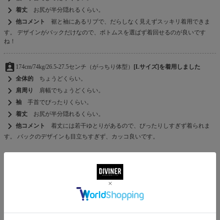
chevron_right
着丈
お尻が半分隠れるくらい。
chevron_right
他コメント
裾と袖にあるリブで、だらしなく見えずスッキリ着用できま
す。 デザインがバックだけなので、ボトムスを選ばず着回せるのが良いです
ね！
assignment_ind
174cm/74kg/26.5-27.5センチ（がっちり体型）
[Lサイズ]を着用しました
chevron_right
全体的
ちょうどくらい。
chevron_right
肩周り
肩幅でちょうどくらい。
chevron_right
袖
手首でぴったりくらい。
chevron_right
着丈
お尻が半分隠れるくらい。
chevron_right
他コメント
着丈には若干ゆとりがあるので、ぴったりしすぎず着られま
す。 バックのデザインも目立ちすぎず、カッコ良いです。
MATERIAL
素材
綿 100％