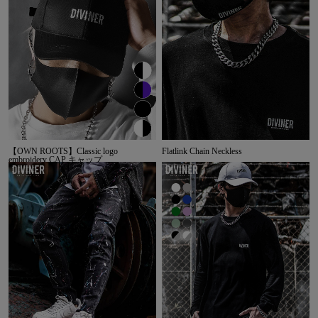
【OWN ROOTS】Classic logo
Flatlink Chain Neckless
embroidery CAP キャップ