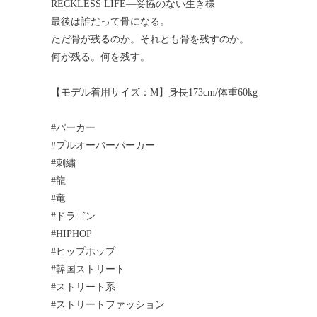
RECKLESS LIFE―妥協のない生き様
最後は誰だって骨になる。
ただ骨が残るのか。それとも骨を残すのか。
何が残る。何を残す。
【モデル着用サイズ：M】身長173cm/体重60kg
#パーカー
#プルオーバーパーカー
#刺繍
#龍
#竜
#ドラゴン
#HIPHOP
#ヒップホップ
#韓国ストリート
#ストリート系
#ストリートファッション