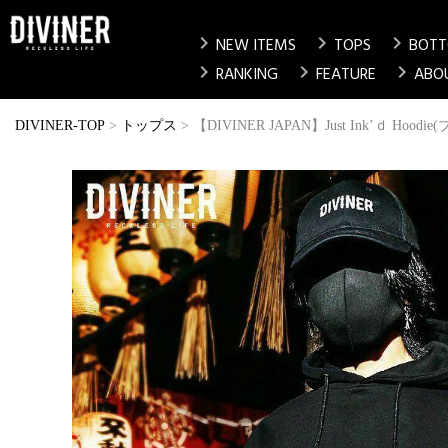
chevron_right
chevron_right
chevron_right
NEW ITEMS
TOPS
BOT
chevron_right
chevron_right
chevron_right
RANKING
FEATURE
ABO
DIVINER-TOP
トップス
【DIVINER JAPAN】Just Ink’ｄ Hoo