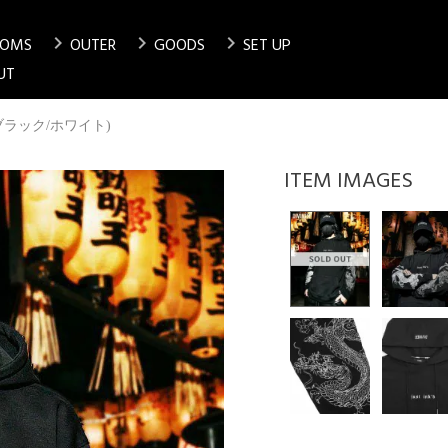
chevron_right
chevron_right
chevron_right
TOMS
OUTER
GOODS
SET UP
検索
UT
die(ブラック/ホワイト)