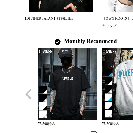
【DIVINER JAPAN】紋身L/TEE
【OWN ROOTS】 Clas
キャップ
Monthly Recommend
verified
¥
5,500
税込
¥
5,500
税込