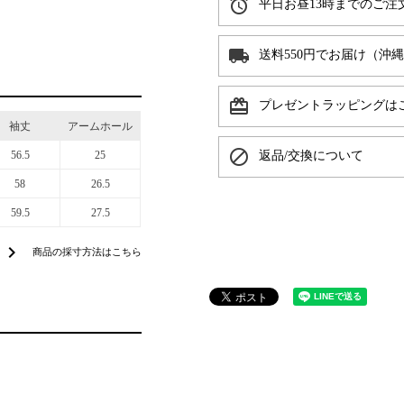
alarm
平日お昼13時までのご注
local_shipping
送料550円でお届け（沖
card_giftcard
プレゼントラッピングは
袖丈
アームホール
block
56.5
25
返品/交換について
58
26.5
59.5
27.5
chevron_right
商品の採寸方法はこちら