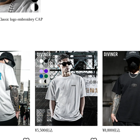
sic logo embroidery CAP
¥
5,500
税込
¥
8,800
税込