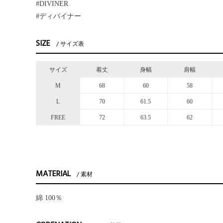
#DIVINER
#ディバイナー
SIZE
サイズ表
サイズ
着丈
身幅
肩幅
M
68
60
58
L
70
61.5
60
FREE
72
63.5
62
MATERIAL
素材
綿 100％