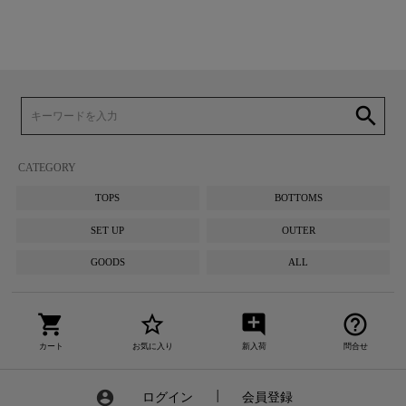
search
CATEGORY
TOPS
BOTTOMS
SET UP
OUTER
GOODS
ALL
shopping_cart
star_border
add_comment
help_outline
カート
お気に入り
新入荷
問合せ
account_circle
ログイン
┃
会員登録