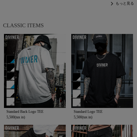
chevron_right
もっと見る
CLASSIC ITEMS
Standard Back Logo TEE
Standard Logo TEE
5,500(tax in)
5,500(tax in)