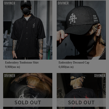
Embroidery Tombstone Shirt
Embroidery Deceased Cap
9,900(tax in)
6,600(tax in)