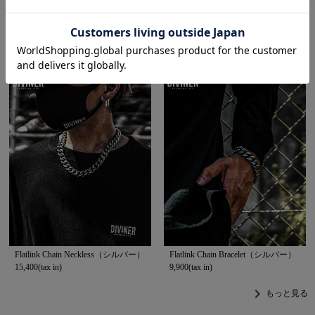
Black Cargo Sarouel Pants
Logo Headband
13,200(tax in)
2,200(tax in)
Flatlink Chain Neckless（シルバー）
Flatlink Chain Bracelet（シルバー）
15,400(tax in)
9,900(tax in)
chevron_right
もっと見る