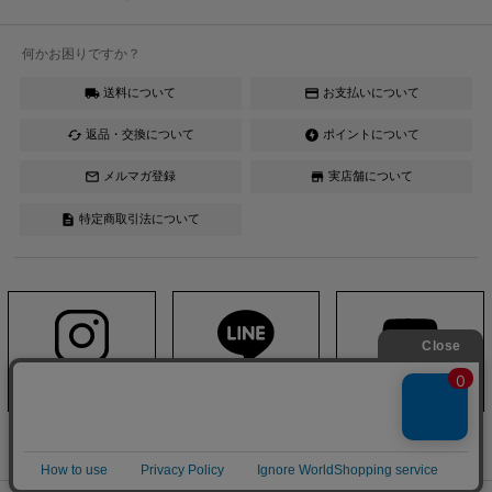
何かお困りですか？
送料について
お支払いについて
local_shipping
credit_card
返品・交換について
ポイントについて
cached
offline_bolt
メルマガ登録
実店舗について
mail_outline
store
特定商取引法について
description
Instagram
LINE
YouTube
DIVINER official ONLINESHOP