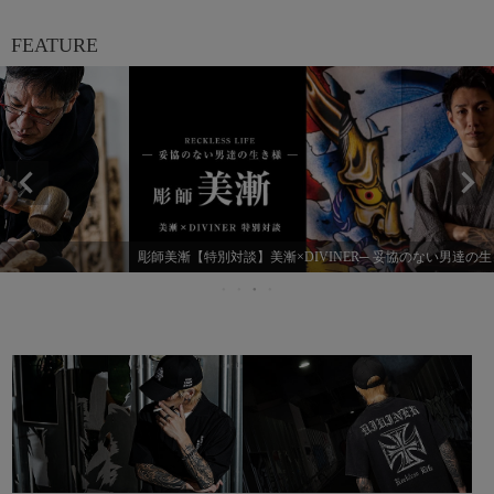
FEATURE
彫師美漸【特別対談】美漸×DIVINER─ 妥協のない男達の生き様 ─