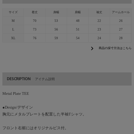
サイズ
着丈
身幅
肩幅
袖丈
アームホール
M
70
53
48
22
26
L
73
56
51
23
27
XL
76
59
54
24
28
chevron_right
商品の採寸方法はこちら
DESCRIPTION
アイテム説明
Metal Plate TEE
●Design/デザイン
胸元にメタルプレートを配置した半袖Tシャツ。
フロント右裾にはオリジナルピス付。