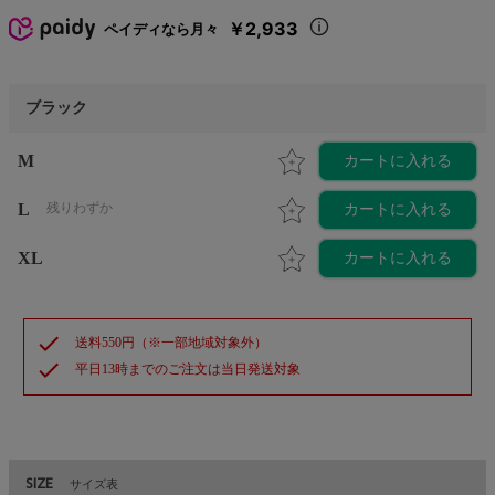
￥2,933
ペイディなら月々
ブラック
M
カートに入れる
L
残りわずか
カートに入れる
XL
カートに入れる
check
送料550円（※一部地域対象外）
check
平日13時までのご注文は当日発送対象
SIZE
サイズ表