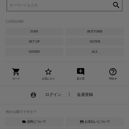
search
CATEGORY
TOPS
BOTTOMS
SET UP
OUTER
GOODS
ALL
shopping_cart
star_border
add_comment
help_outline
カート
お気に入り
新入荷
問合せ
account_circle
ログイン
┃
会員登録
何かお困りですか？
送料について
お支払いについて
local_shipping
credit_card