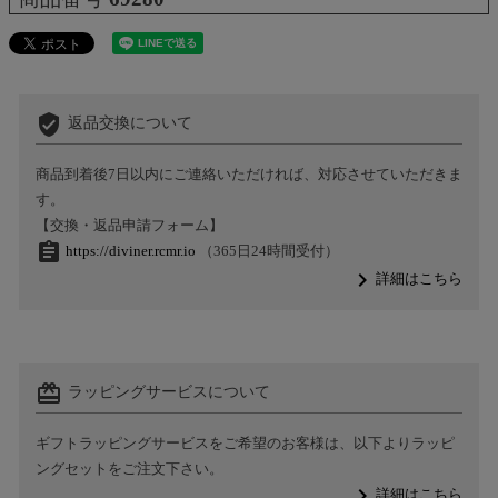
verified_user
返品交換について
商品到着後7日以内にご連絡いただければ、対応させていただきま
す。
【交換・返品申請フォーム】
assignment
https://diviner.rcmr.io
（365日24時間受付）
navigate_next
詳細はこちら
card_giftcard
ラッピングサービスについて
ギフトラッピングサービスをご希望のお客様は、以下よりラッピ
ングセットをご注文下さい。
navigate_next
詳細はこちら