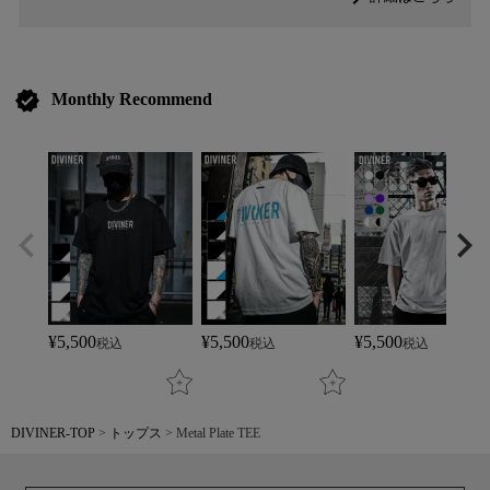
verified
Monthly Recommend
¥
5,500
¥
5,500
¥
5,500
税込
税込
税込
DIVINER-TOP
トップス
Metal Plate TEE