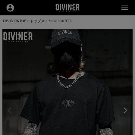
account_circle
menu
DIVINER-TOP
トップス
Metal Plate TEE