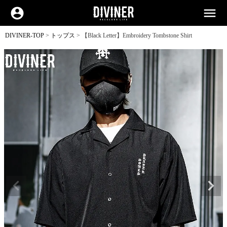
account_circle
menu
DIVINER-TOP
トップス
【Black Letter】Embroidery Tombstone Shirt