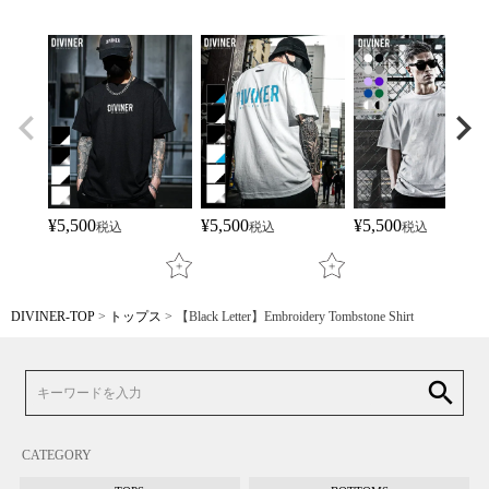
¥
5,500
¥
5,500
¥
5,500
税込
税込
税込
DIVINER-TOP
トップス
【Black Letter】Embroidery Tombstone Shirt
search
CATEGORY