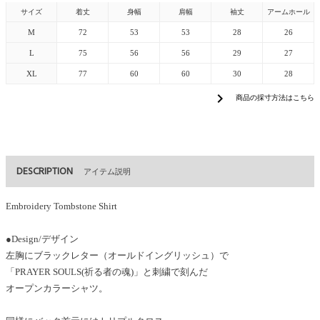
サイズ
着丈
身幅
肩幅
袖丈
アームホール
M
72
53
53
28
26
L
75
56
56
29
27
XL
77
60
60
30
28
chevron_right
商品の採寸方法はこちら
DESCRIPTION
アイテム説明
Embroidery Tombstone Shirt
●Design/デザイン
左胸にブラックレター（オールドイングリッシュ）で
「PRAYER SOULS(祈る者の魂)」と刺繍で刻んだ
オープンカラーシャツ。