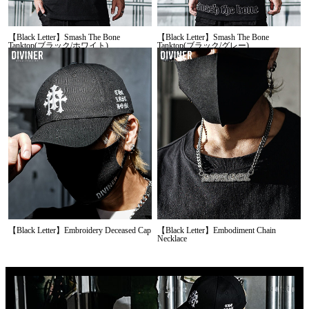
【Black Letter】Smash The Bone
【Black Letter】Smash The Bone
Tanktop(ブラック/ホワイト)
Tanktop(ブラック/グレー)
【Black Letter】Embroidery Deceased Cap
【Black Letter】Embodiment Chain
Necklace