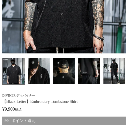
DIVINER ディバイナー
【Black Letter】Embroidery Tombstone Shirt
¥
9,900
税込
90