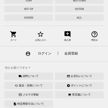
TOPS
BOTTOMS
SET UP
OUTER
GOODS
ALL
shopping_cart
star_border
add_comment
help_outline
カート
お気に入り
新入荷
問合せ
account_circle
ログイン
┃
会員登録
何かお困りですか？
送料について
お支払いについて
local_shipping
credit_card
返品・交換について
ポイントについて
cached
offline_bolt
メルマガ登録
実店舗について
mail_outline
store
特定商取引法について
description