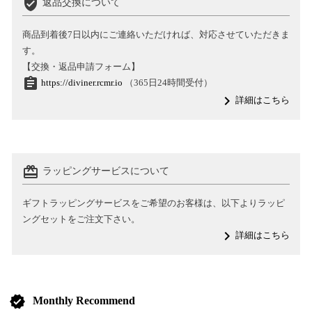
verified_user
返品交換について
商品到着後7日以内にご連絡いただければ、対応させていただきま
す。
【交換・返品申請フォーム】
assignment
https://diviner.rcmr.io
（365日24時間受付）
navigate_next
詳細はこちら
card_giftcard
ラッピングサービスについて
ギフトラッピングサービスをご希望のお客様は、以下よりラッピ
ングセットをご注文下さい。
navigate_next
詳細はこちら
verified
Monthly Recommend