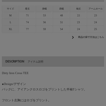
サイズ
着丈
身幅
肩幅
袖丈
アームホール
M
71
53
48
22
23
L
74
56
51
23
24
XL
77
59
54
24
25
chevron_right
商品の採寸方法はこちら
DESCRIPTION
アイテム説明
Dirty Iron Cross TEE
●Design/デザイン
バックに、アイアンクロスロゴをプリントした半袖Tシャツ。
フロント左胸にはロゴをプリント。