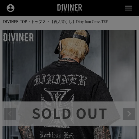
account_circle
menu
DIVINER-TOP
トップス
【再入荷なし】Dirty Iron Cross TEE