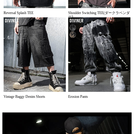
Reversal Splash TEE
Shoulder Switching TEE(ダークラベンダ
ー)
Vintage Baggy Denim Shorts
Erosion Pants