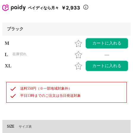
￥2,933
ペイディなら月々
ブラック
M
カートに入れる
L
在庫切れ
—
XL
カートに入れる
check
送料550円（※一部地域対象外）
check
平日13時までのご注文は当日発送対象
SIZE
サイズ表