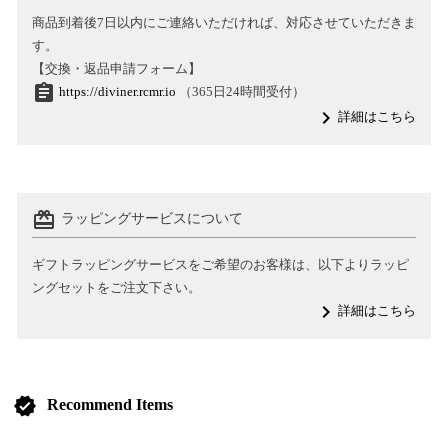
商品到着後7日以内にご連絡いただければ、対応させていただきま
す。
【交換・返品申請フォーム】
assignment
https://diviner.rcmr.io
（365日24時間受付）
navigate_next
詳細はこちら
card_giftcard
ラッピングサービスについて
ギフトラッピングサービスをご希望のお客様は、以下よりラッピ
ングセットをご注文下さい。
navigate_next
詳細はこちら
verified
Recommend Items