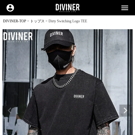
account_circle
menu
DIVINER-TOP
トップス
Dirty Switching Logo TEE