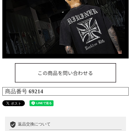
商品番号
69214
verified_user
返品交換について