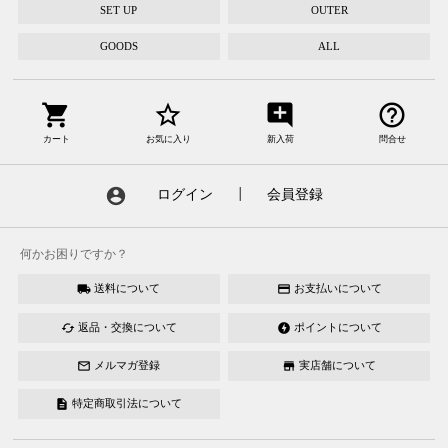
SET UP
OUTER
GOODS
ALL
shopping_cart
star_border
add_comment
help_outline
カート
お気に入り
新入荷
問合せ
account_circle
ログイン
┃
会員登録
何かお困りですか？
送料について
お支払いについて
local_shipping
credit_card
返品・交換について
ポイントについて
cached
offline_bolt
メルマガ登録
実店舗について
mail_outline
store
特定商取引法について
description