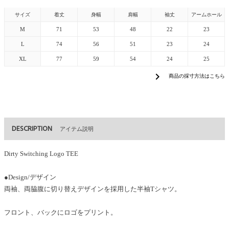
サイズ
着丈
身幅
肩幅
袖丈
アームホール
M
71
53
48
22
23
L
74
56
51
23
24
XL
77
59
54
24
25
chevron_right
商品の採寸方法はこちら
DESCRIPTION
アイテム説明
Dirty Switching Logo TEE
●Design/デザイン
両袖、両脇腹に切り替えデザインを採用した半袖Tシャツ。
フロント、バックにロゴをプリント。