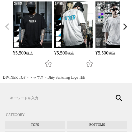
¥
5,500
¥
5,500
¥
5,500
税込
税込
税込
DIVINER-TOP
トップス
Dirty Switching Logo TEE
search
CATEGORY
TOPS
BOTTOMS