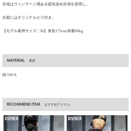
生地はヴィンテージ感ある硫化染め生地を使用し。
左裾にはオリジナルピス付き。
【モデル着用サイズ：M】身長173cm/体重60kg
MATERIAL
素材
綿 100％
RECOMMEND ITEM
おすすめアイテム