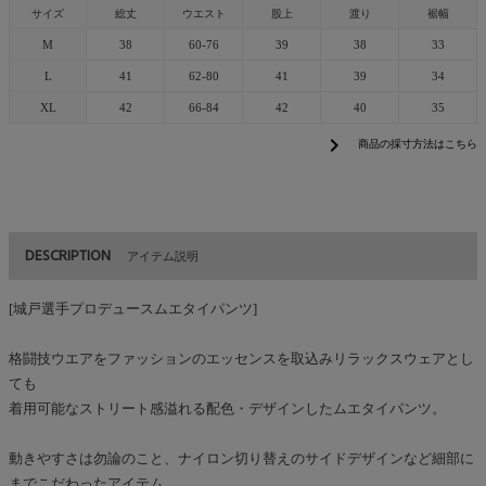
サイズ
総丈
ウエスト
股上
渡り
裾幅
M
38
60-76
39
38
33
L
41
62-80
41
39
34
XL
42
66-84
42
40
35
chevron_right
商品の採寸方法はこちら
DESCRIPTION
アイテム説明
[城戸選手プロデュースムエタイパンツ]
格闘技ウエアをファッションのエッセンスを取込みリラックスウェアとし
ても
着用可能なストリート感溢れる配色・デザインしたムエタイパンツ。
動きやすさは勿論のこと、ナイロン切り替えのサイドデザインなど細部に
までこだわったアイテム。