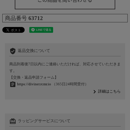
商品番号
63712
verified_user
返品交換について
商品到着後7日以内にご連絡いただければ、対応させていただきま
す。
【交換・返品申請フォーム】
assignment
https://diviner.rcmr.io
（365日24時間受付）
navigate_next
詳細はこちら
card_giftcard
ラッピングサービスについて