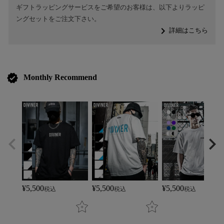
ギフトラッピングサービスをご希望のお客様は、以下よりラッピ
ングセットをご注文下さい。
navigate_next
詳細はこちら
verified
Monthly Recommend
¥
5,500
¥
5,500
¥
5,500
税込
税込
税込