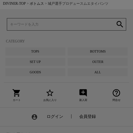
DIVINER-TOP
ボトムス
城戸選手プロデュースムエタイパンツ
search
CATEGORY
TOPS
BOTTOMS
SET UP
OUTER
GOODS
ALL
shopping_cart
star_border
add_comment
help_outline
カート
お気に入り
新入荷
問合せ
account_circle
ログイン
┃
会員登録