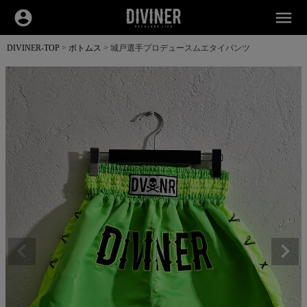
account_circle
menu
DIVINER-TOP
ボトムス
城戸選手プロデュースムエタイパンツ