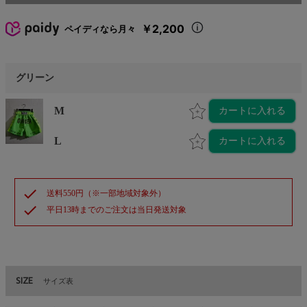
￥2,200
ペイディなら月々
グリーン
M
カートに入れる
L
カートに入れる
check
送料550円（※一部地域対象外）
check
平日13時までのご注文は当日発送対象
SIZE
サイズ表