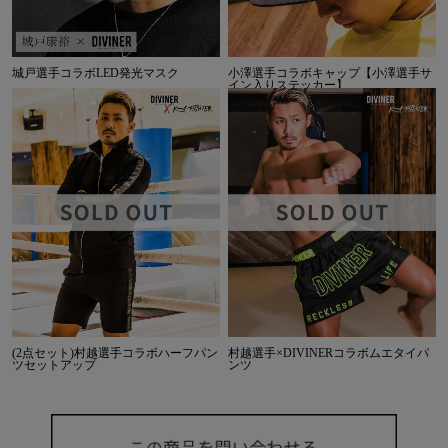
城戸選手コラボLED発光マスク
小澤選手コラボキャップ【小澤選手サ
イン入りステッカー】
(2点セット)村越選手コラボハーフパン
村越選手×DIVINERコラボムエタイパ
ツセットアップ
ンツ