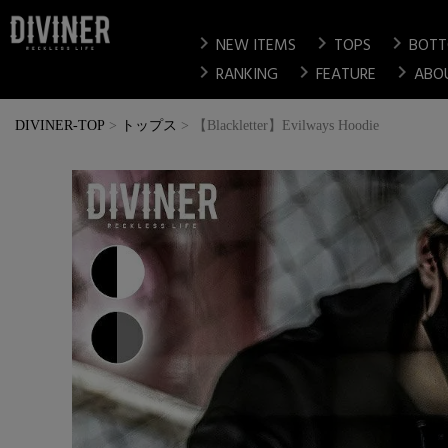
chevron_right
chevron_right
chevron_right
NEW ITEMS
TOPS
BOT
chevron_right
chevron_right
chevron_right
RANKING
FEATURE
ABO
DIVINER-TOP
トップス
【Blackletter】Evilways Hoodie