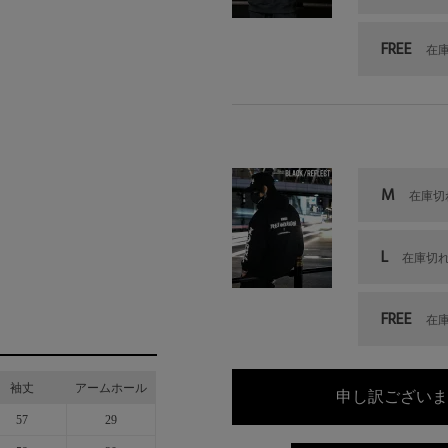
FREE
在
M
在庫切
L
在庫切
FREE
在
袖丈
アームホール
申し訳ございま
57
29