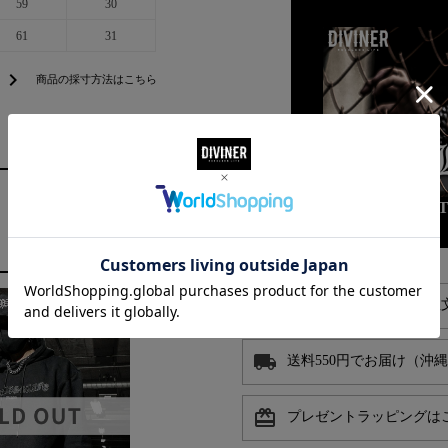
59
30
61
31
chevron_right
商品の採寸方法はこちら
BLACK LE
alarm
平日お昼13時までのご注
local_shipping
送料550円でお届け（沖
card_giftcard
プレゼントラッピングは