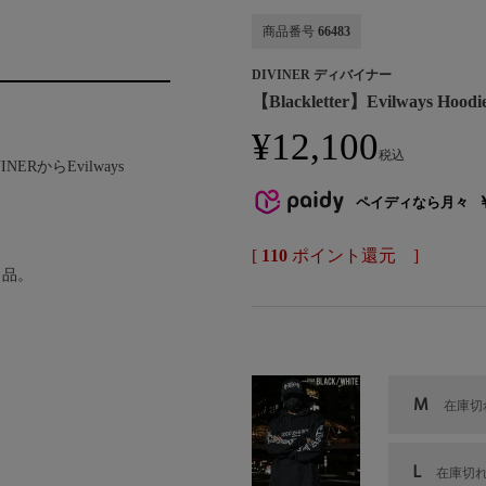
商品番号
66483
DIVINER ディバイナー
【Blackletter】Evilways Hoodi
¥
12,100
税込
ERからEvilways
ペイディなら月々
[
110
ポイント還元 ]
と品。
M
在庫切
L
在庫切