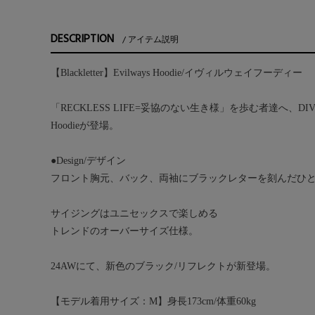
DESCRIPTION
アイテム説明
【Blackletter】Evilways Hoodie/イヴィルウェイフーディー
「RECKLESS LIFE=妥協のない生き様」を歩む者達へ、DIVIN
Hoodieが登場。
●Design/デザイン
フロント胸元、バック、両袖にブラックレターを刻んだひ
サイジングはユニセックスで楽しめる
トレンドのオーバーサイズ仕様。
24AWにて、新色のブラック/リフレクトが新登場。
【モデル着用サイズ：M】身長173cm/体重60kg