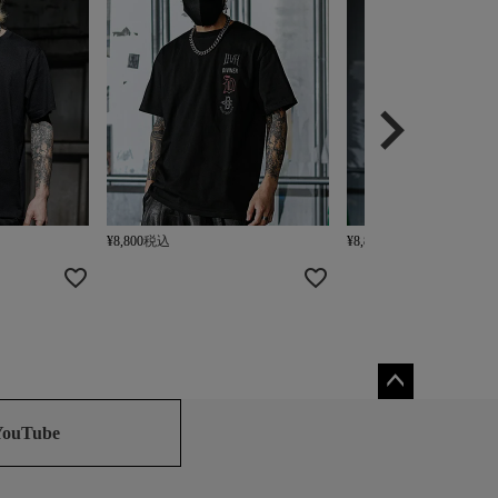
¥
8,800
税込
¥
8,800
税込
ペー
ジト
YouTube
ップ
へ