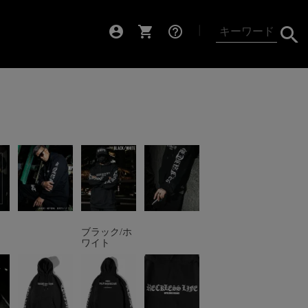
account_circle
shopping_cart
help_outline
┃
ブラック/ホ
ワイト