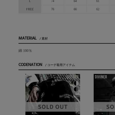
L
74
64
61
FREE
76
66
62
MATERIAL
素材
綿 100％
CODENATION
コーデ着用アイテム