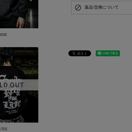
block
返品/交換について
ODIE
L/TEE