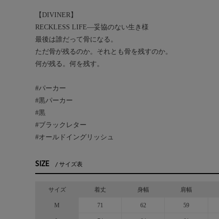
【DIVINER】
RECKLESS LIFE―妥協のない生き様
最後は誰だって骨になる。
ただ骨が残るのか。それとも骨を残すのか。
何が残る。何を残す。
#パーカー
#黒パーカー
#黒
#ブラックレター
#オールドイングリッシュ
SIZE
サイズ表
サイズ
着丈
身幅
肩幅
M
71
62
59