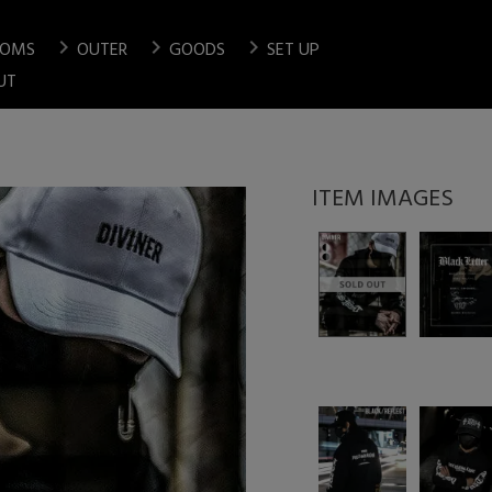
chevron_right
chevron_right
chevron_right
TOMS
OUTER
GOODS
SET UP
検索
UT