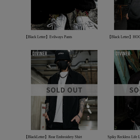
【Black Letter】Evilways Pants
【Black Letter】HO
【BlackLetter】Rear Embroidery Shirt
Spiky Reckless Life 