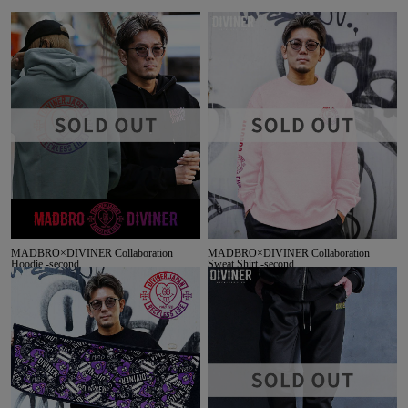
MADBRO×DIVINER Collaboration
MADBRO×DIVINER Collaboration
Hoodie -second
Sweat Shirt -second