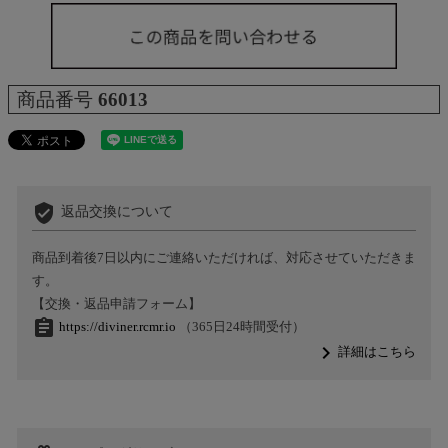
商品番号
66013
verified_user
返品交換について
商品到着後7日以内にご連絡いただければ、対応させていただきま
す。
【交換・返品申請フォーム】
assignment
https://diviner.rcmr.io
（365日24時間受付）
navigate_next
詳細はこちら