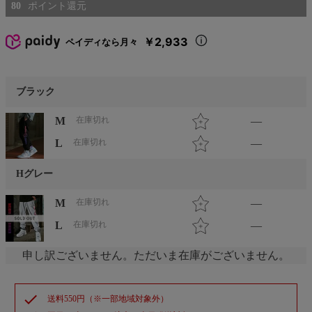
80
￥2,933
ペイディなら月々
ブラック
M
在庫切れ
—
L
在庫切れ
—
Hグレー
M
在庫切れ
—
L
在庫切れ
—
申し訳ございません。ただいま在庫がございません。
check
送料550円（※一部地域対象外）