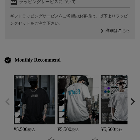
card_giftcard
ラッピングサービスについて
ギフトラッピングサービスをご希望のお客様は、以下よりラッピ
ングセットをご注文下さい。
navigate_next
詳細はこちら
verified
Monthly Recommend
¥
5,500
¥
5,500
¥
5,500
税込
税込
税込