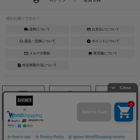
account_circle
何かお困りですか？
送料について
お支払いについて
local_shipping
credit_card
返品・交換について
ポイントについて
cached
offline_bolt
メルマガ登録
実店舗について
mail_outline
store
特定商取引法について
description
Instagram
LINE
YouTube
DIVINER official ONLINESHOP