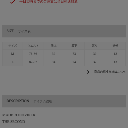
check
平日13時までのご注文は当日発送対象
SIZE
サイズ表
サイズ
ウエスト
股上
股下
渡り
裾幅
M
76-86
32
73
30
13
L
82-92
34
74
32
13
chevron_right
商品の採寸方法はこちら
DESCRIPTION
アイテム説明
MADBRO×DIVINER
THE SECOND