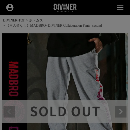
account_circle
menu
DIVINER-TOP
ボトムス
【再入荷なし】MADBRO×DIVINER Collaboration Pants -second