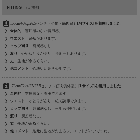
FITTING
staff着用
assignment_ind
165cm/60kg/26.5センチ（小柄・筋肉質）
[Mサイズ]を着用しました
chevron_right
全体的
窮屈感のない着用感。
chevron_right
ウエスト
余裕があります。
chevron_right
ヒップ周り
窮屈感なし。
chevron_right
渡り
ややゆとりがあり、伸縮性もあります。
chevron_right
丈
生地が余るくらい。
chevron_right
他コメント
心地いい穿き心地です。
assignment_ind
173cm/72kg/27-27.5センチ（筋肉質体型）
[Lサイズ]を着用しました
chevron_right
全体的
窮屈感なく着用できます。
chevron_right
ウエスト
ゆとりがあり、紐で調節できます。
chevron_right
ヒップ周り
窮屈感なし。生地も伸縮します。
chevron_right
渡り
窮屈感なし。
chevron_right
丈
生地が余るくらい。
chevron_right
他コメント
足元に生地がたまるシルエットがいいですね。