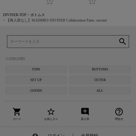
DIVINER-TOP
ボトムス
【再入荷なし】MADBRO×DIVINER Collaboration Pants -second
search
CATEGORY
TOPS
BOTTOMS
SET UP
OUTER
GOODS
ALL
shopping_cart
star_border
add_comment
help_outline
カート
お気に入り
新入荷
問合せ
ログイン
┃
会員登録