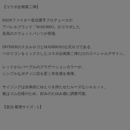
【コラボ企画第二弾】
RIZINファイター皇治選手プロデュースの
アパレルブランド「MAD BRO」がコラボした
至高のスウェットパンツが登場。
DIVINERのスカルロゴとMADBROの公式ロゴである、
ペロリゴンをミックスしたコラボ企画第二弾だけのスペシャルデザイン。
レッドからパープルのグラデーションカラーが、
シンプルなボディに目を惹く存在感を発揮。
サイジングは全体的にゆとりを持たせたルーズなシルエット。
裾はゴム仕様のため、好みのたゆみ感に調整可能。
【皇治 着用サイズ：L】