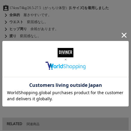
assignment_ind
174cm/74kg/26.5-27.5（がっちり体型）
[Lサイズ]を着用しました
chevron_right
全体的
履きやすいです。
chevron_right
ウエスト
窮屈感なし。
chevron_right
ヒップ周り
余裕があります。
chevron_right
渡り
窮屈感なし。
chevron_right
丈
生地が余るくらい。
chevron_right
他コメント
ロゴが魅力的なデザインです。
MATERIAL
素材
綿 100％
RELATED
関連商品