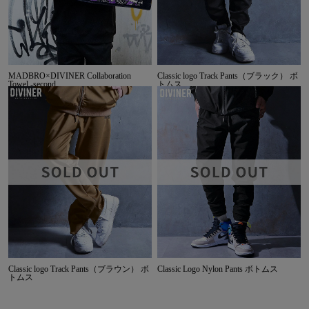
MADBRO×DIVINER Collaboration
Classic logo Track Pants（ブラック） ボ
Towel -second
トムス
Classic logo Track Pants（ブラウン） ボ
Classic Logo Nylon Pants ボトムス
トムス