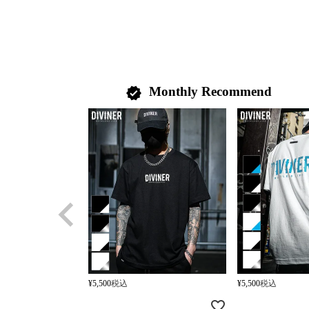
Monthly Recommend
verified
¥
5,500
税込
¥
5,500
税込