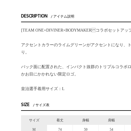
DESCRIPTION
アイテム説明
[TEAM ONE×DIVINER×BODYMAKER コラボセットアップ
アクセントカラーのライムグリーンがアクセントになり、
り。
バック面に配置された、インパクト抜群のトリプルコラボ
かお目にかかれない限定ロゴ。
皇治選手着用サイズ：L
SIZE
サイズ表
サイズ
着丈
身幅
肩幅
M
74
59
54