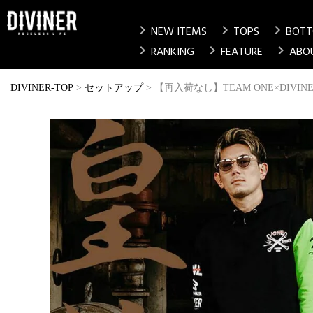
chevron_right
chevron_right
chevron_right
NEW ITEMS
TOPS
BOT
chevron_right
chevron_right
chevron_right
RANKING
FEATURE
ABO
DIVINER-TOP
セットアップ
【再入荷なし】TEAM ONE×DIVI