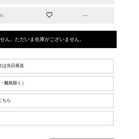
—
切れ
せん。ただいま在庫がございません。
文は当日発送
縄・離島除く）
こちら