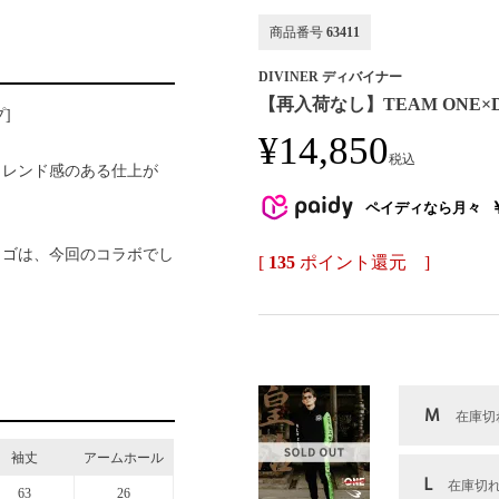
商品番号
63411
DIVINER ディバイナー
【再入荷なし】TEAM ONE×
]
¥
14,850
税込
トレンド感のある仕上が
ペイディなら月々
ロゴは、今回のコラボでし
[
135
ポイント還元 ]
M
在庫切
袖丈
アームホール
L
在庫切
63
26