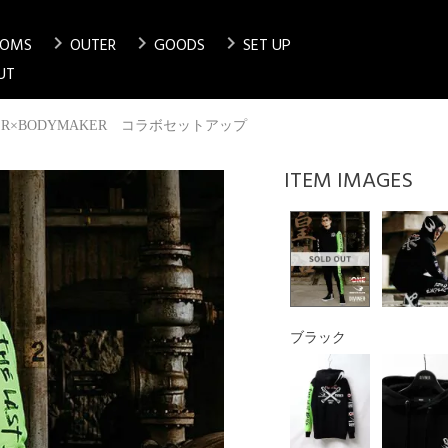
chevron_right
chevron_right
chevron_right
TOMS
OUTER
GOODS
SET UP
検索
UT
NER×BODYMAKER コラボセットアップ
ブラック