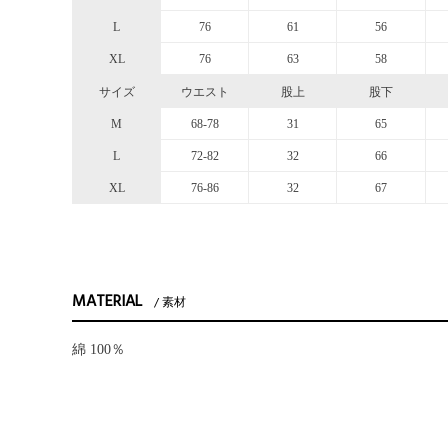
L
76
61
56
XL
76
63
58
サイズ
ウエスト
股上
股下
M
68-78
31
65
L
72-82
32
66
XL
76-86
32
67
MATERIAL
素材
綿 100％