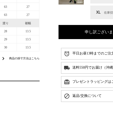
63
27
XL
在庫
63
27
渡り
裾幅
28
13.5
申し訳ございま
29
13.5
30
13.5
alarm
平日お昼13時までのご注
chevron_right
商品の採寸方法はこちら
local_shipping
送料550円でお届け（沖
card_giftcard
プレゼントラッピングは
block
返品/交換について