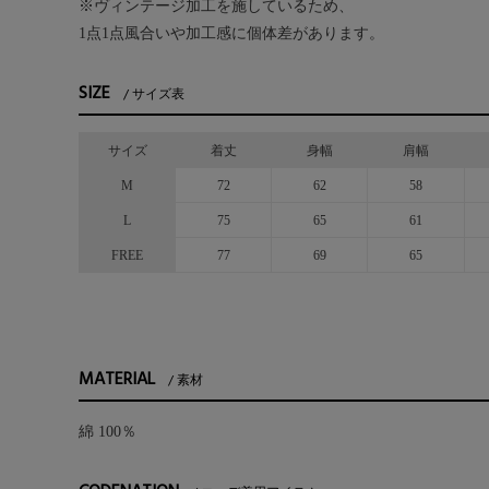
※ヴィンテージ加工を施しているため、
1点1点風合いや加工感に個体差があります。
SIZE
サイズ表
サイズ
着丈
身幅
肩幅
M
72
62
58
L
75
65
61
FREE
77
69
65
MATERIAL
素材
綿 100％