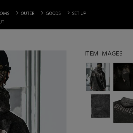
chevron_right
chevron_right
chevron_right
TOMS
OUTER
GOODS
SET UP
検索
UT