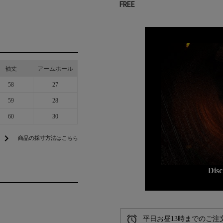
FREE
袖丈
アームホール
58
27
59
28
60
30
chevron_right
商品の採寸方法はこちら
Dis
alarm
平日お昼13時までのご注