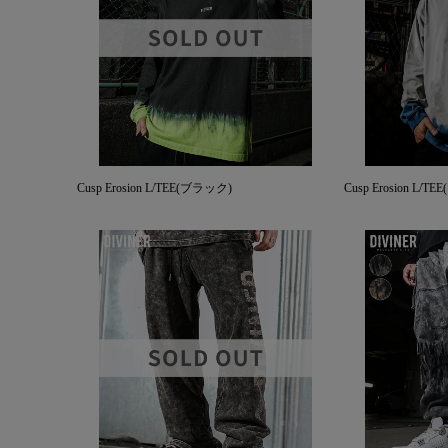
Cusp Erosion L/TEE(ブラック)
Cusp Erosion L/T