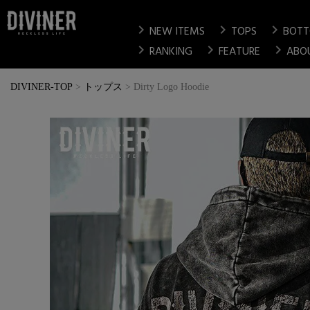
chevron_right
chevron_right
chevron_right
NEW ITEMS
TOPS
BOT
chevron_right
chevron_right
chevron_right
RANKING
FEATURE
ABO
DIVINER-TOP
トップス
Dirty Logo Hoodie