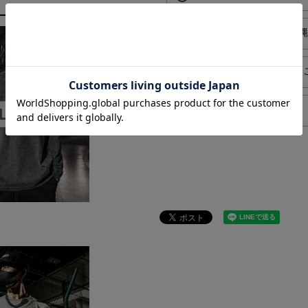
local_shipping
送料550円でお届け（沖
card_giftcard
プレゼントラッピングは
block
返品/交換について