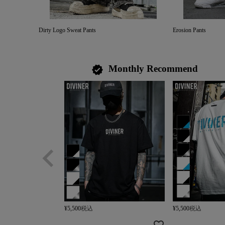
Dirty Logo Sweat Pants
Erosion Pants
Monthly Recommend
verified
¥
5,500
税込
¥
5,500
税込