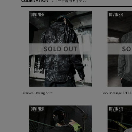
CODENATION
コーデ着用アイテム
Uneven Dyeing Shirt
Back Message L/TEE