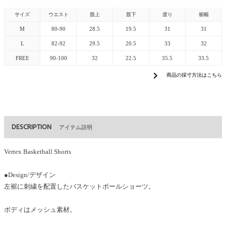
サイズ
ウエスト
股上
股下
渡り
裾幅
M
80-90
28.5
19.5
31
31
L
82-92
29.5
20.5
33
32
FREE
90-100
32
22.5
35.5
33.5
chevron_right
商品の採寸方法はこちら
DESCRIPTION
アイテム説明
Vertex Basketball Shorts
●Design/デザイン
左裾に刺繍を配置したバスケットボールショーツ。
ボディはメッシュ素材。