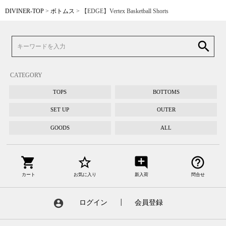
DIVINER-TOP
ボトムス
【EDGE】Vertex Basketball Shorts
search
CATEGORY
TOPS
BOTTOMS
SET UP
OUTER
GOODS
ALL
shopping_cart
star_border
add_comment
help_outline
カート
お気に入り
新入荷
問合せ
account_circle
ログイン
┃
会員登録