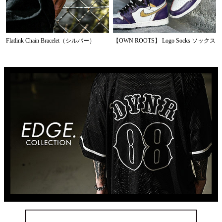
Flatlink Chain Bracelet（シルバー）
【OWN ROOTS】 Logo Socks ソックス