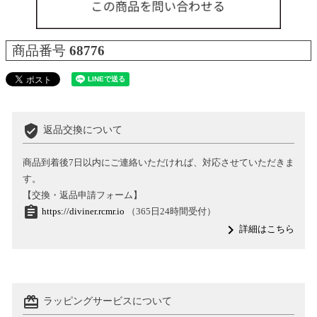
商品番号
68776
verified_user
返品交換について
商品到着後7日以内にご連絡いただければ、対応させていただきま
す。
【交換・返品申請フォーム】
assignment
https://diviner.rcmr.io
（365日24時間受付）
navigate_next
詳細はこちら
card_giftcard
ラッピングサービスについて