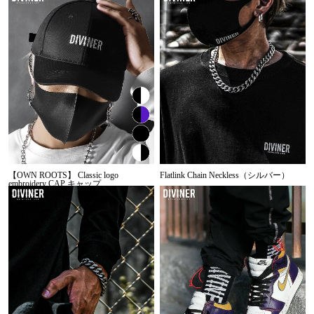
【OWN ROOTS】 Classic logo
Flatlink Chain Neckless（シルバー）
embroidery CAP キャップ