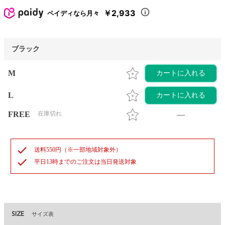
￥2,933
ペイディなら月々
ブラック
M
カートに入れる
L
カートに入れる
FREE
在庫切れ
—
check
送料550円（※一部地域対象外）
check
平日13時までのご注文は当日発送対象
SIZE
サイズ表