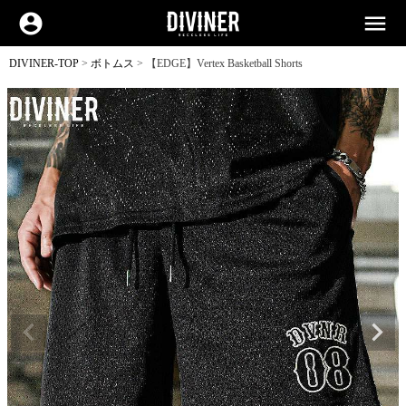
account_circle
menu
DIVINER-TOP
ボトムス
【EDGE】Vertex Basketball Shorts