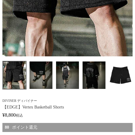
DIVINER ディバイナー
【EDGE】Vertex Basketball Shorts
¥
8,800
税込
80