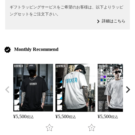
ギフトラッピングサービスをご希望のお客様は、以下よりラッピ
ングセットをご注文下さい。
navigate_next
詳細はこちら
verified
Monthly Recommend
¥
5,500
¥
5,500
¥
5,500
税込
税込
税込