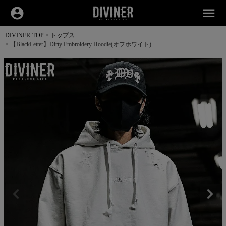
account_circle
menu
DIVINER-TOP
トップス
【BlackLetter】Dirty Embroidery Hoodie(オフホワイト)