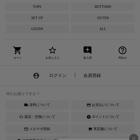
TOPS
BOTTOMS
SET UP
OUTER
GOODS
ALL
shopping_cart
star_border
add_comment
help_outline
カート
お気に入り
新入荷
問合せ
account_circle
ログイン
┃
会員登録
何かお困りですか？
送料について
お支払いについて
local_shipping
credit_card
返品・交換について
ポイントについて
cached
offline_bolt
メルマガ登録
実店舗について
mail_outline
store