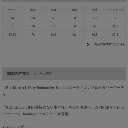
サイズ
着丈
身幅
肩幅
袖丈
アームホール
M
68
60
58
56.5
25
L
70
61.5
60
58
26.5
FREE
72
63.5
62
59.5
27.5
chevron_right
商品の採寸方法はこちら
DESCRIPTION
アイテム説明
【BlackLetter】Dirty Embroidery Hoodie/ダーティエンブロイダリーフーデ
ィー
「RECKLESS LIFE=妥協のない生き様」を歩む者達へ、DIVINERからDirty
Embroidery Hoodie(オフホワイト)が登場。
●Design/デザイン