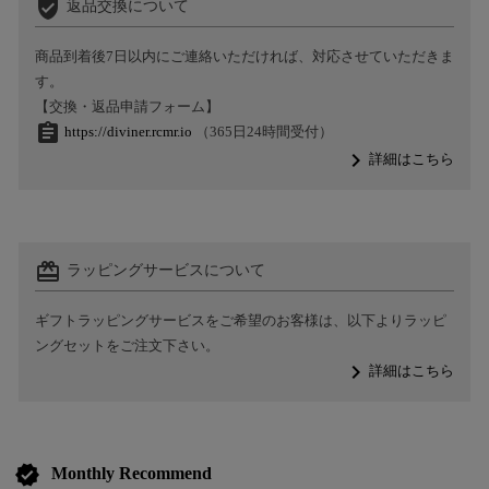
verified_user
返品交換について
商品到着後7日以内にご連絡いただければ、対応させていただきま
す。
【交換・返品申請フォーム】
assignment
https://diviner.rcmr.io
（365日24時間受付）
navigate_next
詳細はこちら
card_giftcard
ラッピングサービスについて
ギフトラッピングサービスをご希望のお客様は、以下よりラッピ
ングセットをご注文下さい。
navigate_next
詳細はこちら
verified
Monthly Recommend