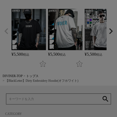
¥
5,500
¥
5,500
¥
5,500
税込
税込
税込
DIVINER-TOP
トップス
【BlackLetter】Dirty Embroidery Hoodie(オフホワイト)
search
CATEGORY