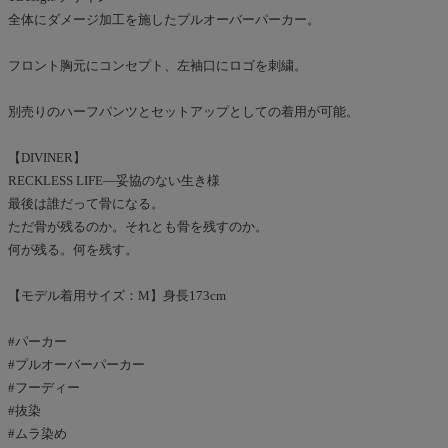
全体にダメージ加工を施したプルオーバーパーカー。
フロント胸元にコンセプト、左袖口にロゴを刺繍。
別売りのハーフパンツとセットアップとしての着用が可能。
【DIVINER】
RECKLESS LIFE―妥協のない生き様
最後は誰だって骨になる。
ただ骨が残るのか。それとも骨を残すのか。
何が残る。何を残す。
【モデル着用サイズ：M】身長173cm
#パーカー
#プルオーバーパーカー
#フーディー
#抜染
#ムラ染め