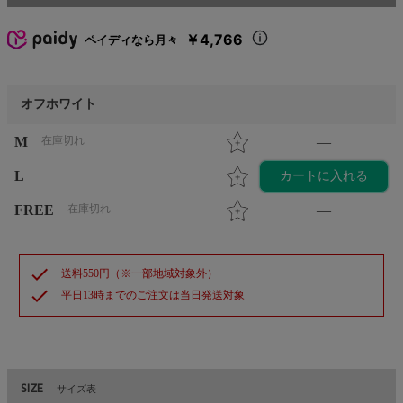
￥4,766
ペイディなら月々
オフホワイト
M
在庫切れ
—
L
カートに入れる
FREE
在庫切れ
—
check
送料550円（※一部地域対象外）
check
平日13時までのご注文は当日発送対象
SIZE
サイズ表