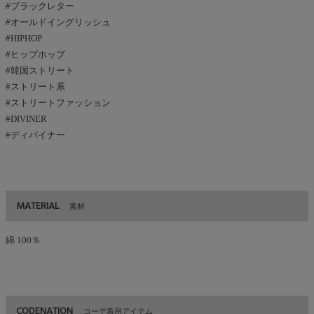
#ブラックレター
#オールドイングリッシュ
#HIPHOP
#ヒップホップ
#韓国ストリート
#ストリート系
#ストリートファッション
#DIVINER
#ディバイナー
MATERIAL
素材
綿 100％
CODENATION
コーデ着用アイテム