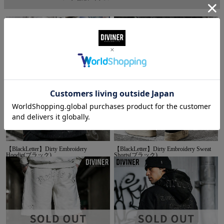
【BlackLetter】Dirty Embroidery
【BlackLetter】Dirty Embroidery Sweat
Hoodie(ブラック)
Shorts(ブラック)