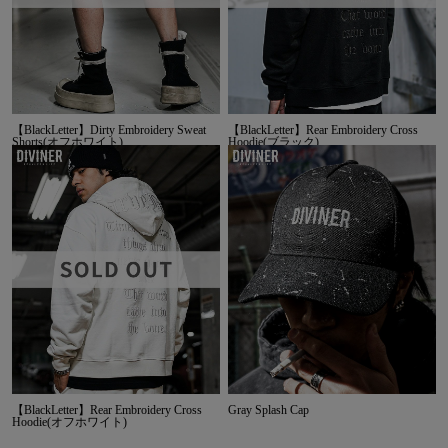
【BlackLetter】Dirty Embroidery Sweat
【BlackLetter】Rear Embroidery Cross
Shorts(オフホワイト)
Hoodie(ブラック)
【BlackLetter】Rear Embroidery Cross
Gray Splash Cap
Hoodie(オフホワイト)