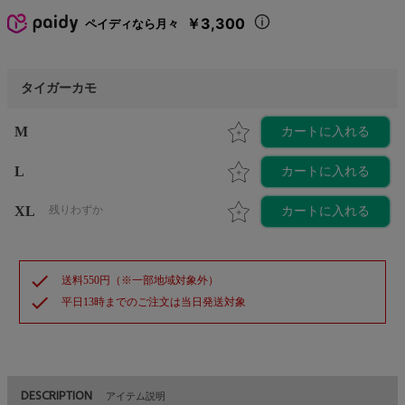
￥3,300
ペイディなら月々
タイガーカモ
M
カートに入れる
L
カートに入れる
XL
残りわずか
カートに入れる
check
送料550円（※一部地域対象外）
check
平日13時までのご注文は当日発送対象
DESCRIPTION
アイテム説明