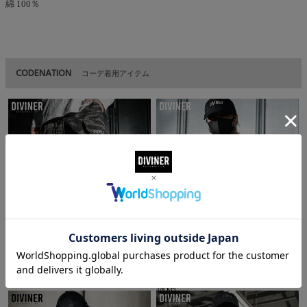
綿 100％
CODENATION
コーデ着用アイテム
Tiger Camo Cargo jogger Pants
【OWN ROOTS】Logo Total Pattern
Jacket