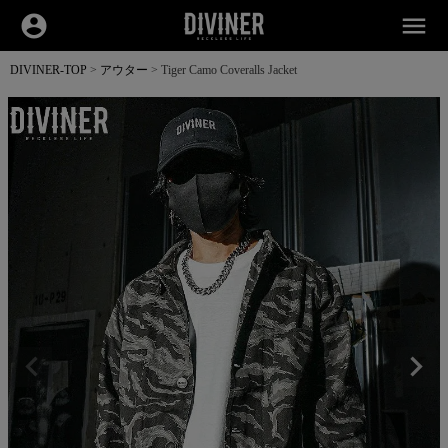
account_circle
menu
DIVINER-TOP
アウター
Tiger Camo Coveralls Jacket