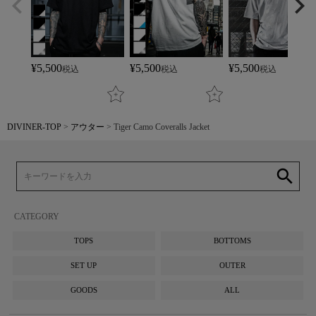
¥
5,500
¥
5,500
¥
5,500
税込
税込
税込
DIVINER-TOP
アウター
Tiger Camo Coveralls Jacket
search
CATEGORY
TOPS
BOTTOMS
SET UP
OUTER
GOODS
ALL