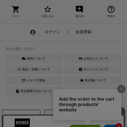
shopping_cart
star_border
add_comment
help_outline
カート
お気に入り
新入荷
問合せ
account_circle
ログイン
┃
会員登録
何かお困りですか？
送料について
お支払いについて
local_shipping
credit_card
返品・交換について
ポイントについて
cached
offline_bolt
メルマガ登録
実店舗について
mail_outline
store
特定商取引法について
description