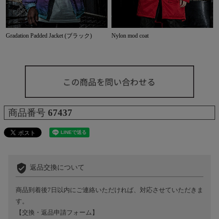
Gradation Padded Jacket (ブラック)
Nylon mod coat
商品番号
67437
verified_user
返品交換について
商品到着後7日以内にご連絡いただければ、対応させていただきま
す。
【交換・返品申請フォーム】