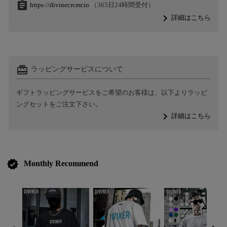
assignment
https://diviner.rcmr.io
（365日24時間受付）
navigate_next
詳細はこちら
card_giftcard
ラッピングサービスについて
ギフトラッピングサービスをご希望のお客様は、以下よりラッピ
ングセットをご注文下さい。
navigate_next
詳細はこちら
verified
Monthly Recommend