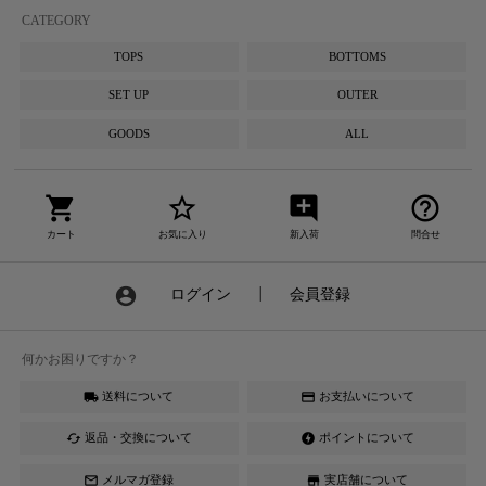
CATEGORY
TOPS
BOTTOMS
SET UP
OUTER
GOODS
ALL
shopping_cart
star_border
add_comment
help_outline
カート
お気に入り
新入荷
問合せ
account_circle
ログイン
┃
会員登録
何かお困りですか？
送料について
お支払いについて
local_shipping
credit_card
返品・交換について
ポイントについて
cached
offline_bolt
メルマガ登録
実店舗について
mail_outline
store