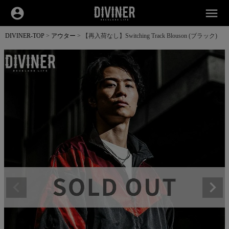
account_circle
menu
DIVINER-TOP
アウター
【再入荷なし】Switching Track Blouson (ブラック)