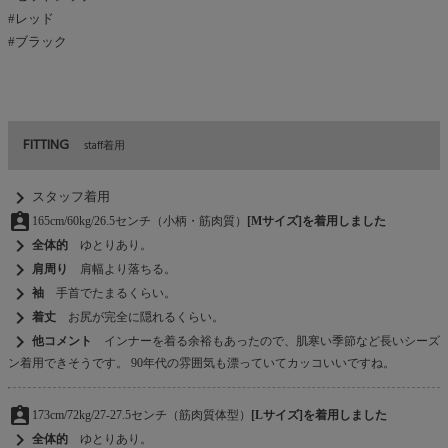
#レッド
#ブラック
FITTING
staff着用
chevron_right
スタッフ着用
assignment_ind
165cm/60kg/26.5センチ（小柄・筋肉質）
[Mサイズ]を着用しました
chevron_right
全体的
ゆとりあり。
chevron_right
肩周り
肩幅より落ちる。
chevron_right
袖
手首でたまるくらい。
chevron_right
着丈
お尻が完全に隠れるくらい。
chevron_right
他コメント
インナーを着る余裕もあったので、肌寒い季節など長いシーズ
ン着用できそうです。 90年代の雰囲気も漂っていてカッコいいですね。
assignment_ind
173cm/72kg/27-27.5センチ（筋肉質体型）
[Lサイズ]を着用しました
chevron_right
全体的
ゆとりあり。