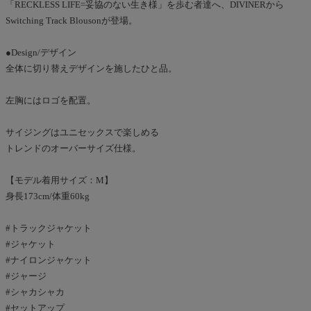
「RECKLESS LIFE=妥協のない生き様」を歩む者達へ、DIVINERから
Switching Track Blousonが登場。
●Design/デザイン
全体に切り替えデザインを施したひと品。
左胸にはロゴを配置。
サイジングはユニセックスで楽しめる
トレンドのオーバーサイズ仕様。
【モデル着用サイズ：M】
身長173cm/体重60kg
#トラックジャケット
#ジャケット
#ナイロンジャケット
#ジャージ
#シャカシャカ
#セットアップ