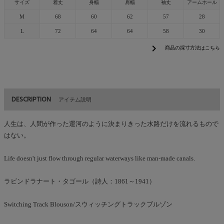
サイズ
着丈
身幅
肩幅
袖丈
アームホール
M
68
60
62
57
28
L
72
64
64
58
30
chevron_right
商品の採寸方法はこちら
DESCRIPTION
アイテム説明
人生は、人間が作った運河のように決まりきった水路だけを流れるもので
はない。
Life doesn't just flow through regular waterways like man-made canals.
ラビンドラナート・タゴール（詩人：1861～1941）
Switching Track Blouson/スウィッチングトラックブルゾン