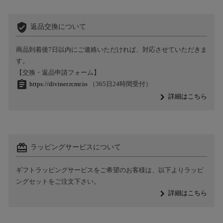
verified_user
返品交換について
商品到着後7日以内にご連絡いただければ、対応させていただきま
す。
【交換・返品申請フォーム】
assignment
https://diviner.rcmr.io
（365日24時間受付）
navigate_next
詳細はこちら
card_giftcard
ラッピングサービスについて
ギフトラッピングサービスをご希望のお客様は、以下よりラッピ
ングセットをご注文下さい。
navigate_next
詳細はこちら