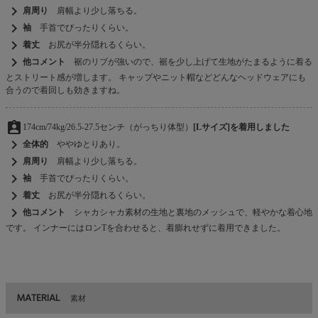
chevron_right
肩周り
肩幅より少し落ちる。
chevron_right
袖
手首でぴったりくらい。
chevron_right
着丈
お尻が半分隠れるくらい。
chevron_right
他コメント
裾のリブが強いので、裾を少し上げて生地がたまるように着る
とストリート感が増します。 キャップやニット帽などどんなヘッドウェアにも
合うので着回しも効きますね。
assignment_ind
174cm/74kg/26.5-27.5センチ（がっちり体型）
[Lサイズ]を着用しました
chevron_right
全体的
ややゆとりあり。
chevron_right
肩周り
肩幅より少し落ちる。
chevron_right
袖
手首でぴったりくらい。
chevron_right
着丈
お尻が半分隠れるくらい。
chevron_right
他コメント
シャカシャカ素材の生地と裏地のメッシュで、軽やかな着心地
です。 インナーにはロンTを合わせると、着膨れせずに着用できました。
MATERIAL
素材