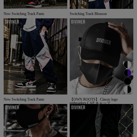
New Switching Track Pants
Switching Track Blouson
New Switching Track Pants
【OWN ROOTS】 Classic logo
embroidery CAP キャップ