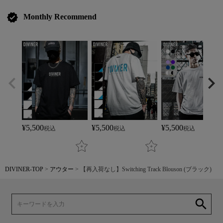
verified
Monthly Recommend
¥
5,500
¥
5,500
¥
5,500
税込
税込
税込
DIVINER-TOP
アウター
【再入荷なし】Switching Track Blouson (ブラック)
search