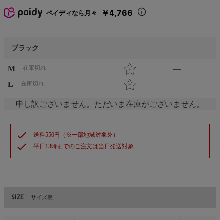
￥4,766
ペイディなら月々
ブラック
M
在庫切れ
—
L
在庫切れ
—
申し訳ございません。ただいま在庫がございません。
check
送料550円（※一部地域対象外）
check
平日13時までのご注文は当日発送対象
SIZE
サイズ表