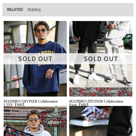
RELATED
関連商品
MADBRO×DIVINER Collaboration
MADBRO×DIVINER Collaboration
L/TEE【MB】
Pants【MB】