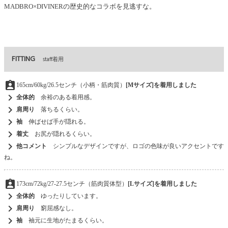
MADBRO×DIVINERの歴史的なコラボを見逃すな。
FITTING
staff着用
assignment_ind
165cm/60kg/26.5センチ（小柄・筋肉質）
[Mサイズ]を着用しました
chevron_right
全体的
余裕のある着用感。
chevron_right
肩周り
落ちるくらい。
chevron_right
袖
伸ばせば手が隠れる。
chevron_right
着丈
お尻が隠れるくらい。
chevron_right
他コメント
シンプルなデザインですが、ロゴの色味が良いアクセントです
ね。
assignment_ind
173cm/72kg/27-27.5センチ（筋肉質体型）
[Lサイズ]を着用しました
chevron_right
全体的
ゆったりしています。
chevron_right
肩周り
窮屈感なし。
chevron_right
袖
袖元に生地がたまるくらい。