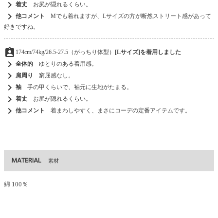
chevron_right
着丈
お尻が隠れるくらい。
chevron_right
他コメント
Mでも着れますが、Lサイズの方が断然ストリート感があって
好きですね。
assignment_ind
174cm/74kg/26.5-27.5（がっちり体型）
[Lサイズ]を着用しました
chevron_right
全体的
ゆとりのある着用感。
chevron_right
肩周り
窮屈感なし。
chevron_right
袖
手の甲くらいで、袖元に生地がたまる。
chevron_right
着丈
お尻が隠れるくらい。
chevron_right
他コメント
着まわしやすく、まさにコーデの定番アイテムです。
MATERIAL
素材
綿 100％