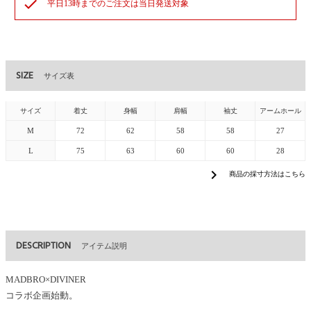
check
平日13時までのご注文は当日発送対象
SIZE
サイズ表
サイズ
着丈
身幅
肩幅
袖丈
アームホール
M
72
62
58
58
27
L
75
63
60
60
28
chevron_right
商品の採寸方法はこちら
DESCRIPTION
アイテム説明
MADBRO×DIVINER
コラボ企画始動。