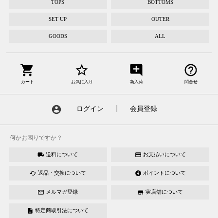
TOPS
BOTTOMS
SET UP
OUTER
GOODS
ALL
shopping_cart
star_border
add_comment
help_outline
カート
お気に入り
新入荷
問合せ
account_circle
ログイン
┃
会員登録
何かお困りですか？
送料について
お支払いについて
local_shipping
credit_card
返品・交換について
ポイントについて
cached
offline_bolt
メルマガ登録
実店舗について
mail_outline
store
特定商取引法について
description