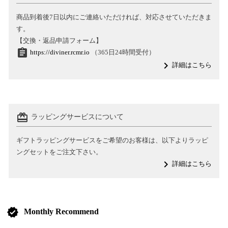
商品到着後7日以内にご連絡いただければ、対応させていただきま
す。
【交換・返品申請フォーム】
assignment
https://diviner.rcmr.io
（365日24時間受付）
navigate_next
詳細はこちら
card_giftcard
ラッピングサービスについて
ギフトラッピングサービスをご希望のお客様は、以下よりラッピ
ングセットをご注文下さい。
navigate_next
詳細はこちら
verified
Monthly Recommend