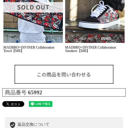
MADBRO×DIVINER Collaboration
MADBRO×DIVINER Collaboration
Towel【MB】
Sneakers【MB】
商品番号
65992
verified_user
返品交換について