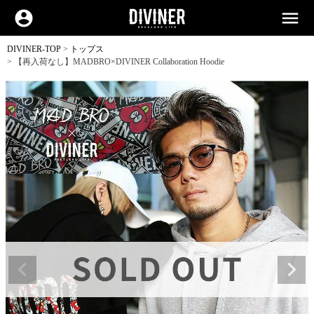
account_circle
menu
DIVINER-TOP
トップス
【再入荷なし】MADBRO×DIVINER Collaboration Hoodie