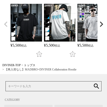
¥
5,500
¥
5,500
¥
5,500
税込
税込
税込
DIVINER-TOP
トップス
【再入荷なし】MADBRO×DIVINER Collaboration Hoodie
search
CATEGORY