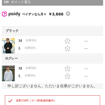
100
￥3,666
ペイディなら月々
ブラック
M
在庫切れ
—
L
在庫切れ
—
Hグレー
M
在庫切れ
—
L
在庫切れ
—
申し訳ございません。ただいま在庫がございません。
check
送料550円（※一部地域対象外）