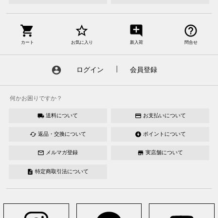
shopping_cart
star_border
add_comment
help_outline
カート
お気に入り
新入荷
問合せ
account_circle
ログイン
┃
会員登録
何かお困りですか？
送料について
お支払いについて
local_shipping
credit_card
返品・交換について
ポイントについて
cached
offline_bolt
メルマガ登録
実店舗について
mail_outline
store
特定商取引法について
description