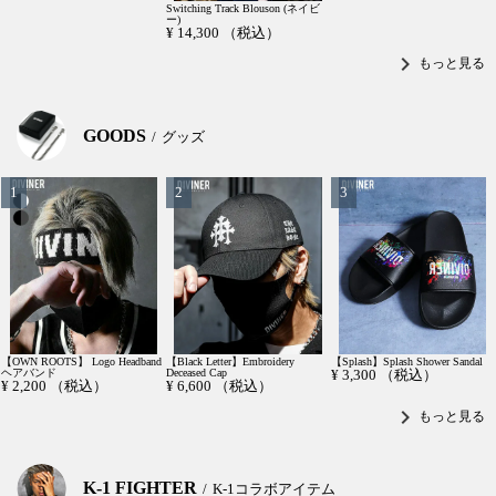
Switching Track Blouson (ネイビ
ー)
¥
14,300
（税込）
chevron_right
もっと見る
GOODS
グッズ
【OWN ROOTS】 Logo Headband
【Black Letter】Embroidery
【Splash】Splash Shower Sandal
ヘアバンド
Deceased Cap
¥
3,300
（税込）
¥
2,200
（税込）
¥
6,600
（税込）
chevron_right
もっと見る
K-1 FIGHTER
K-1コラボアイテム