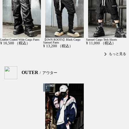
Leather Coated Wide Cargo Pants
【OWN ROOTS】Black Cargo
Sarouel Cargo Tech Shorts
¥
16,500
（税込）
Sarouel Pants
¥
11,000
（税込）
¥
13,200
（税込）
chevron_right
もっと見る
OUTER
アウター