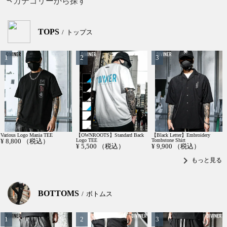
カテゴリーから探す
TOPS
トップス
Various Logo Mania TEE
【OWNROOTS】Standard Back
【Black Letter】Embroidery
¥
8,800
（税込）
Logo TEE
Tombstone Shirt
¥
5,500
（税込）
¥
9,900
（税込）
chevron_right
もっと見る
BOTTOMS
ボトムス