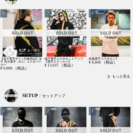
【金子選手サイン対象商品】金
城戸選手コラボセットアップ
村越選手コラボロンT
子 晃大選手（K-1）コラボパー
【選手ステッカー】
¥
6,600
（税込）
カー
¥
13,037
（税込）
¥
9,900
（税込）
chevron_right
もっと見る
SETUP
セットアップ