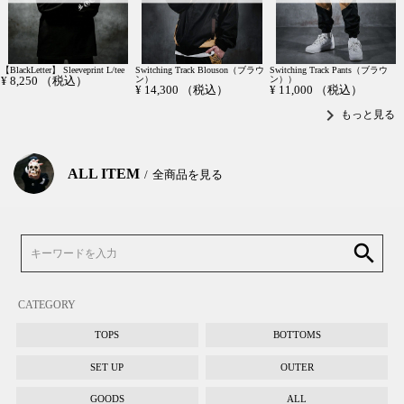
【BlackLetter】 Sleeveprint L/tee
Switching Track Blouson（ブラウ
Switching Track Pants（ブラウ
¥
8,250
（税込）
ン）
ン））
¥
14,300
（税込）
¥
11,000
（税込）
chevron_right
もっと見る
ALL ITEM
全商品を見る
search
CATEGORY
TOPS
BOTTOMS
SET UP
OUTER
GOODS
ALL