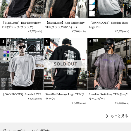
【BlackLetter】Rear Embroidery
【BlackLetter】Rear Embroidery
【OWNROOTS】Standard Back
TEE(ブラック/ブラック)
TEE(ブラック/ホワイト)
Logo TEE
7,700
7,700
5,500
【OWN ROOTS】Standard TEE
Straddled Message Logo TEE(ブ
Shoulder Switching TEE(ダーク
ラック)
ラベンダー)
5,500
7,700
9,900
chevron_right
もっと見る