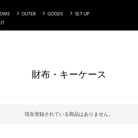
chevron_right
chevron_right
chevron_right
TOMS
OUTER
GOODS
SET UP
検索
UT
財布・キーケース
現在登録されている商品はありません。