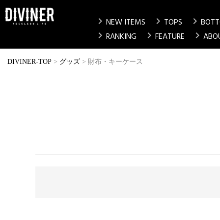
chevron_right
chevron_right
chevron_right
NEW ITEMS
TOPS
BOT
chevron_right
chevron_right
chevron_right
RANKING
FEATURE
ABO
DIVINER-TOP
グッズ
財布・キーケース