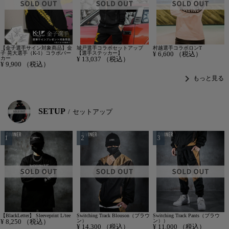
【金子選手サイン対象商品】金
城戸選手コラボセットアップ
村越選手コラボロンT
子 晃大選手（K-1）コラボパー
【選手ステッカー】
¥
6,600
（税込）
カー
¥
13,037
（税込）
¥
9,900
（税込）
chevron_right
もっと見る
SETUP
セットアップ
【BlackLetter】 Sleeveprint L/tee
Switching Track Blouson（ブラウ
Switching Track Pants（ブラウ
¥
8,250
（税込）
ン）
ン））
¥
14,300
（税込）
¥
11,000
（税込）