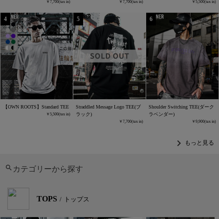
7,700
7,700
5,500
【OWN ROOTS】Standard TEE
Straddled Message Logo TEE(ブ
Shoulder Switching TEE(ダーク
ラック)
ラベンダー)
5,500
7,700
9,900
chevron_right
もっと見る
カテゴリーから探す
TOPS
トップス