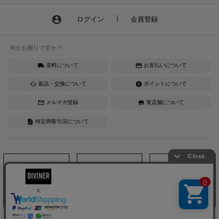
account_circle
ログイン
┃
会員登録
何かお困りですか？
送料について
お支払いについて
local_shipping
credit_card
返品・交換について
ポイントについて
cached
offline_bolt
メルマガ登録
実店舗について
mail_outline
store
特定商取引法について
description
Instagram
LINE
YouTube