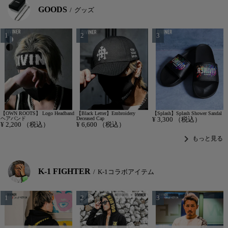
GOODS
グッズ
【OWN ROOTS】 Logo Headband
【Black Letter】Embroidery
【Splash】Splash Shower Sandal
ヘアバンド
Deceased Cap
¥
3,300
（税込）
¥
2,200
（税込）
¥
6,600
（税込）
chevron_right
もっと見る
K-1 FIGHTER
K-1コラボアイテム