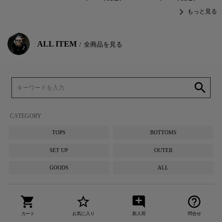
chevron_right
もっと見る
ALL ITEM
全商品を見る
search
CATEGORY
TOPS
BOTTOMS
SET UP
OUTER
GOODS
ALL
shopping_cart
star_border
add_comment
help_outline
カート
お気に入り
新入荷
問合せ