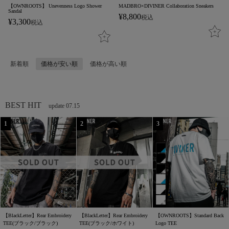
【OWNROOTS】 Unevenness Logo Shower
MADBRO×DIVINER Collaboration Sneakers
Sandal
¥
8,800
税込
¥
3,300
税込
新着順
価格が安い順
価格が高い順
BEST HIT
update 07.15
【BlackLetter】Rear Embroidery
【BlackLetter】Rear Embroidery
【OWNROOTS】Standard Back
TEE(ブラック/ブラック)
TEE(ブラック/ホワイト)
Logo TEE