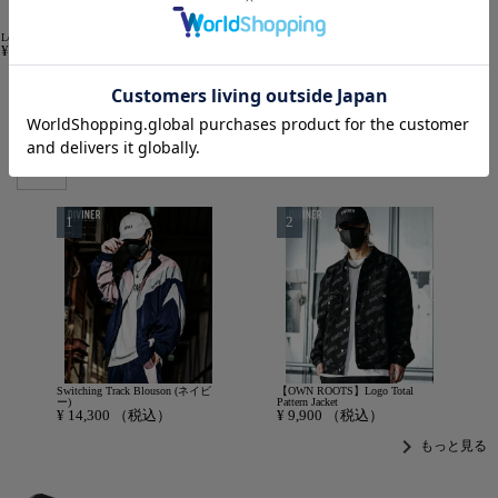
Leather Coated Wide Cargo Pants
【OWN ROOTS】Black Cargo
Sarouel Cargo Tech Shorts
¥
16,500
（税込）
Sarouel Pants
¥
11,000
（税込）
¥
13,200
（税込）
chevron_right
もっと見る
OUTER
アウター
Switching Track Blouson (ネイビ
【OWN ROOTS】Logo Total
ー)
Pattern Jacket
¥
14,300
（税込）
¥
9,900
（税込）
chevron_right
もっと見る