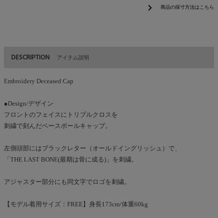
chevron_right
商品の採寸方法はこちら
DESCRIPTION
アイテム説明
Embroidery Deceased Cap
●Design/デザイン
フロントのフェイスにトリプルクロスを
刺繍で刻んだベースボールキャップ。
左側頭部にはブラックレター（オールドイングリッシュ）で、
「THE LAST BONE(最期は骨に成る)」を刺繍。
アジャスター部分にも同文字でロゴを刺繍。
【モデル着用サイズ：FREE】身長173cm/体重60kg