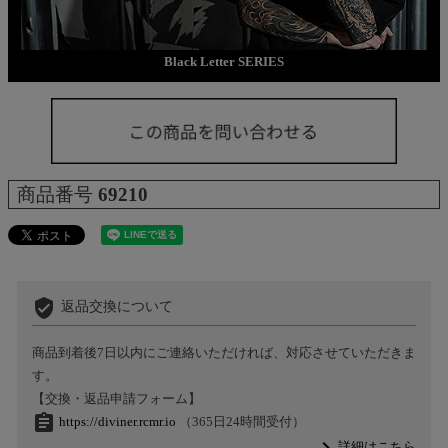
Black Letter SERIES
商品番号
69210
verified_user
返品交換について
商品到着後7日以内にご連絡いただければ、対応させていただきま
す。
【交換・返品申請フォーム】
assignment
https://diviner.rcmr.io
（365日24時間受付）
詳細はこちら