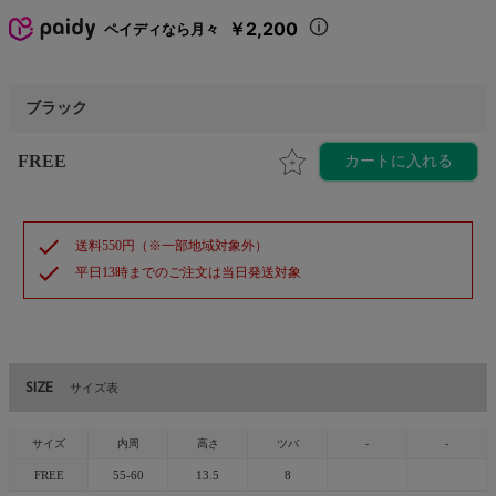
￥2,200
ペイディなら月々
ブラック
FREE
カートに入れる
check
送料550円（※一部地域対象外）
check
平日13時までのご注文は当日発送対象
SIZE
サイズ表
サイズ
内周
高さ
ツバ
-
-
FREE
55-60
13.5
8