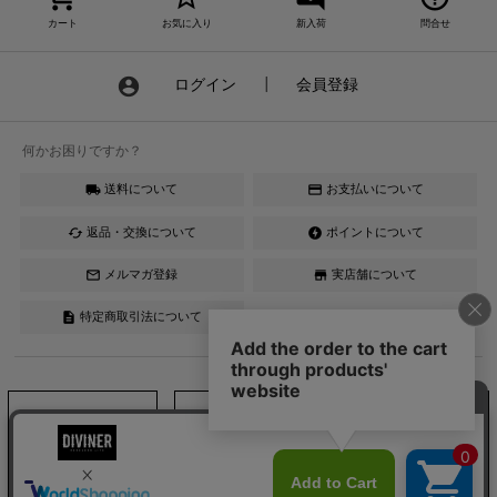
カート
お気に入り
新入荷
問合せ
account_circle
ログイン
┃
会員登録
何かお困りですか？
送料について
お支払いについて
local_shipping
credit_card
返品・交換について
ポイントについて
cached
offline_bolt
メルマガ登録
実店舗について
mail_outline
store
特定商取引法について
description
Instagram
LINE
YouTube