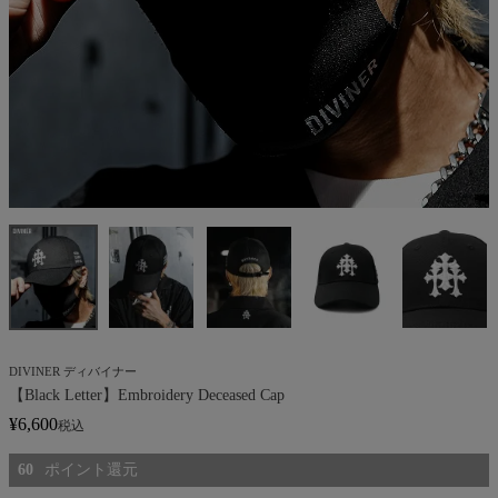
DIVINER ディバイナー
【Black Letter】Embroidery Deceased Cap
¥
6,600
税込
60