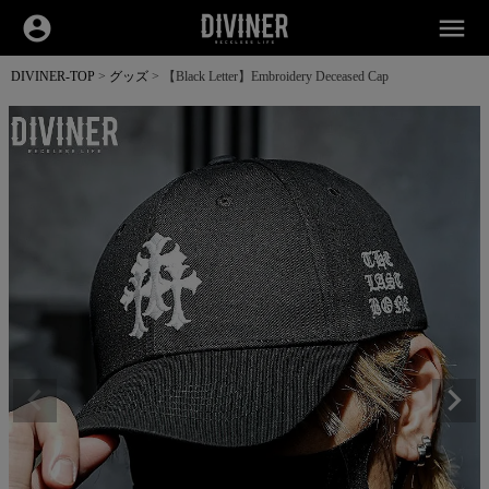
account_circle
menu
DIVINER-TOP
グッズ
【Black Letter】Embroidery Deceased Cap