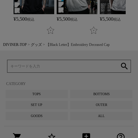
¥
5,500
¥
5,500
¥
5,500
税込
税込
税込
DIVINER-TOP
グッズ
【Black Letter】Embroidery Deceased Cap
search
CATEGORY
TOPS
BOTTOMS
SET UP
OUTER
GOODS
ALL
shopping_cart
star_border
add_comment
help_outline