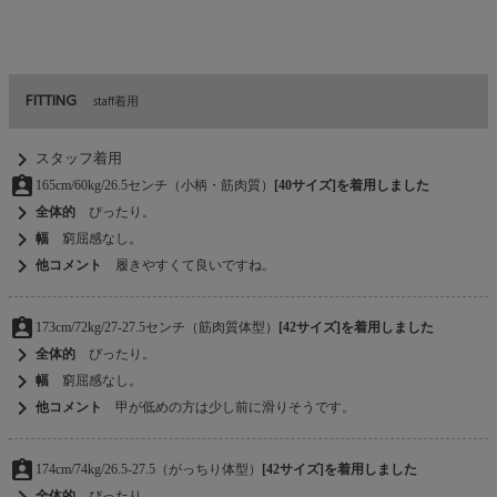
FITTING
staff着用
chevron_right
スタッフ着用
assignment_ind
165cm/60kg/26.5センチ（小柄・筋肉質）
[40サイズ]を着用しました
chevron_right
全体的
ぴったり。
chevron_right
幅
窮屈感なし。
chevron_right
他コメント
履きやすくて良いですね。
assignment_ind
173cm/72kg/27-27.5センチ（筋肉質体型）
[42サイズ]を着用しました
chevron_right
全体的
ぴったり。
chevron_right
幅
窮屈感なし。
chevron_right
他コメント
甲が低めの方は少し前に滑りそうです。
assignment_ind
174cm/74kg/26.5-27.5（がっちり体型）
[42サイズ]を着用しました
chevron_right
全体的
ぴったり。