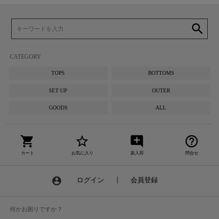
search
CATEGORY
TOPS
BOTTOMS
SET UP
OUTER
GOODS
ALL
shopping_cart
star_border
add_comment
help_outline
カート
お気に入り
新入荷
問合せ
account_circle
ログイン
┃
会員登録
何かお困りですか？