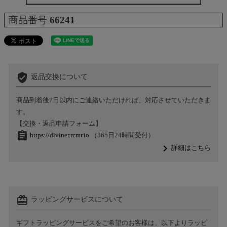
商品番号
66241
verified_user
返品交換について
商品到着後7日以内にご連絡いただければ、対応させていただきま
す。
【交換・返品申請フォーム】
assignment
https://diviner.rcmr.io
（365日24時間受付）
navigate_next
詳細はこちら
card_giftcard
ラッピングサービスについて
ギフトラッピングサービスをご希望のお客様は、以下よりラッピ