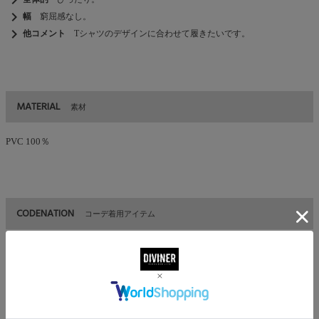
chevron_right
幅
窮屈感なし。
chevron_right
他コメント
Tシャツのデザインに合わせて履きたいです。
MATERIAL
素材
PVC 100％
CODENATION
コーデ着用アイテム