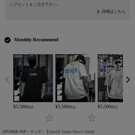
ングセットをご注文下さい。
navigate_next
詳細はこちら
verified
Monthly Recommend
¥
5,500
¥
5,500
¥
5,500
税込
税込
税込
DIVINER-TOP
グッズ
【Splash】Splash Shower Sandal