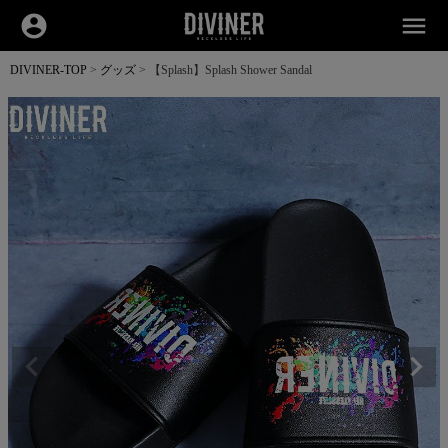
account_circle
menu
DIVINER-TOP
グッズ
【Splash】Splash Shower Sandal