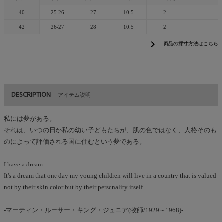
40
25-26
27
10.5
2
42
26-27
28
10.5
2
chevron_right
商品の採寸方法はこちら
DESCRIPTION
アイテム説明
私には夢がある。
それは、いつの日か私の幼い子どもたちが、肌の色ではなく、人格そのも
のによって評価される国に住むという夢である。
I have a dream.
It's a dream that one day my young children will live in a country that is valued
not by their skin color but by their personality itself.
-マーティン・ルーサー・キング・ジュニア(牧師/1929～1968)-