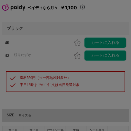
￥1,100
ペイディなら月々
ブラック
40
カートに入れる
42
残りわずか
カートに入れる
check
送料550円（※一部地域対象外）
check
平日13時までのご注文は当日発送対象
SIZE
サイズ表
サイズ
サイズ
アウトソール
甲幅
ソール高さ
-