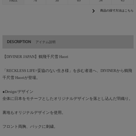
FREE
76
58
69
34
45
chevron_right
商品の採寸方法はこちら
DESCRIPTION
アイテム説明
【DIVINER JAPAN】鶴飛千尺雪 Haori
「RECKLESS LIFE=妥協のない生き様」を歩む者達へ、DIVINERから鶴飛
千尺雪 Haoriが登場。
●Design/デザイン
全体に日本をモチーフとしたオリジナルデザインを落とし込んだ羽織り。
裏地もオリジナルデザインを使用。
フロント両胸、バックに刺繍。