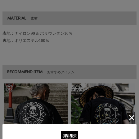
MATERIAL
素材
表地：ナイロン90％ ポリウレタン10％
裏地：ポリエステル100％
RECOMMEND ITEM
おすすめアイテム