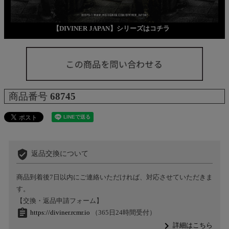
【DIVINER JAPAN】シリーズはコチラ
商品番号
68745
verified_user
返品交換について
商品到着後7日以内にご連絡いただければ、対応させていただきま
す。
【交換・返品申請フォーム】
assignment
https://diviner.rcmr.io
（365日24時間受付）
navigate_next
詳細はこちら