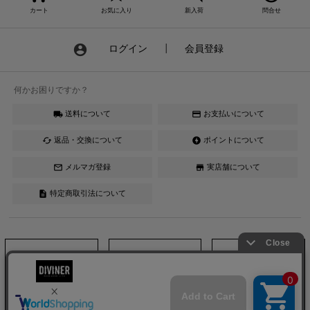
カート
お気に入り
新入荷
問合せ
account_circle
ログイン
┃
会員登録
何かお困りですか？
送料について
お支払いについて
local_shipping
credit_card
返品・交換について
ポイントについて
cached
offline_bolt
メルマガ登録
実店舗について
mail_outline
store
特定商取引法について
description
Instagram
LINE
YouTube