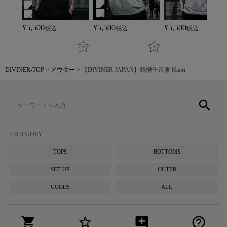
¥
5,500
¥
5,500
¥
5,500
税込
税込
税込
DIVINER-TOP
アウター
【DIVINER JAPAN】鶴飛千尺雪 Haori
search
CATEGORY
TOPS
BOTTOMS
SET UP
OUTER
GOODS
ALL
shopping_cart
star_border
add_comment
help_outline