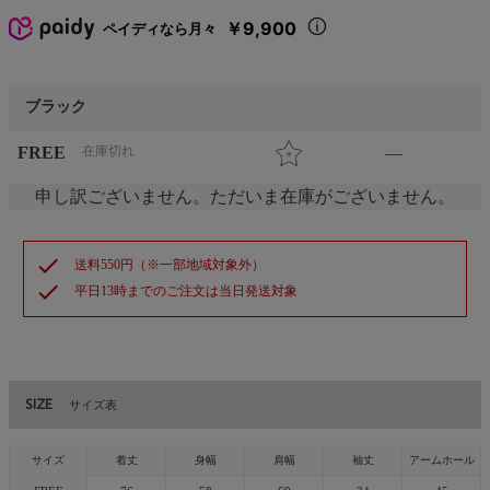
￥9,900
ペイディなら月々
ブラック
FREE
在庫切れ
—
申し訳ございません。ただいま在庫がございません。
check
送料550円（※一部地域対象外）
check
平日13時までのご注文は当日発送対象
SIZE
サイズ表
サイズ
着丈
身幅
肩幅
袖丈
アームホール