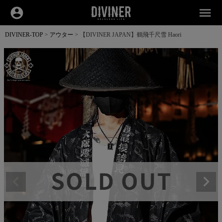
account_circle
menu
DIVINER-TOP
アウター
【DIVINER JAPAN】鶴飛千尺雪 Haori