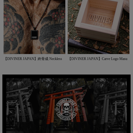
【DIVINER JAPAN】終骨成 Neckless
【DIVINER JAPAN】Carve Logo Masu