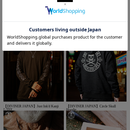
【DIVINER JAPAN】Circle Skull TEE
【DIVINERJAPAN】籠蓋髑髏TEE（ブ
ラック）
【DIVINER JAPAN】Just Ink'd Kanji
【DIVINER JAPAN】Circle Skull
L/TEE
Hoodie