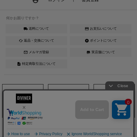
account_circle
何かお困りですか？
送料について
お支払いについて
local_shipping
credit_card
返品・交換について
ポイントについて
cached
offline_bolt
メルマガ登録
実店舗について
mail_outline
store
特定商取引法について
description
Instagram
LINE
YouTube
DIVINER official ONLINESHOP