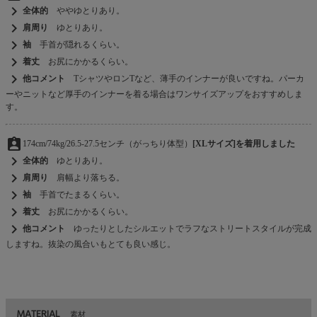
chevron_right
全体的
ややゆとりあり。
chevron_right
肩周り
ゆとりあり。
chevron_right
袖
手首が隠れるくらい。
chevron_right
着丈
お尻にかかるくらい。
chevron_right
他コメント
TシャツやロンTなど、薄手のインナーが良いですね。パーカ
ーやニットなど厚手のインナーを着る場合はワンサイズアップをおすすめしま
す。
assignment_ind
174cm/74kg/26.5-27.5センチ（がっちり体型）
[XLサイズ]を着用しました
chevron_right
全体的
ゆとりあり。
chevron_right
肩周り
肩幅より落ちる。
chevron_right
袖
手首でたまるくらい。
chevron_right
着丈
お尻にかかるくらい。
chevron_right
他コメント
ゆったりとしたシルエットでラフなストリートスタイルが完成
しますね。抜染の風合いもとても良い感じ。
MATERIAL
素材