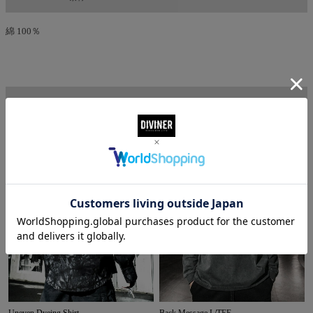
綿 100％
CODENATION
コーデ着用アイテム
Uneven Dyeing Shirt
Back Message L/TEE