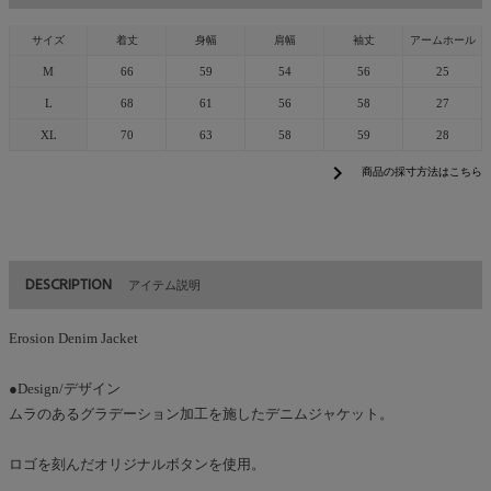
サイズ
着丈
身幅
肩幅
袖丈
アームホール
M
66
59
54
56
25
L
68
61
56
58
27
XL
70
63
58
59
28
chevron_right
商品の採寸方法はこちら
DESCRIPTION
アイテム説明
Erosion Denim Jacket
●Design/デザイン
ムラのあるグラデーション加工を施したデニムジャケット。
ロゴを刻んだオリジナルボタンを使用。