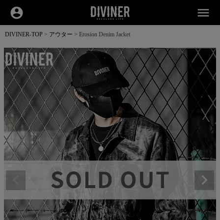
account_circle
menu
DIVINER-TOP
アウター
Erosion Denim Jacket