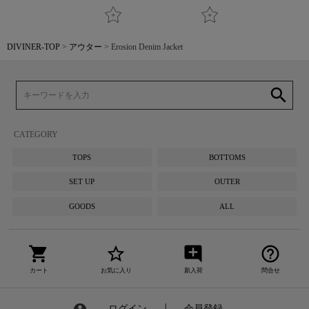
DIVINER-TOP
アウター
Erosion Denim Jacket
search
CATEGORY
TOPS
BOTTOMS
SET UP
OUTER
GOODS
ALL
shopping_cart
star_border
add_comment
help_outline
カート
お気に入り
新入荷
問合せ
ログイン
┃
会員登録