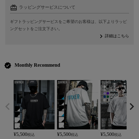
card_giftcard
ラッピングサービスについて
ギフトラッピングサービスをご希望のお客様は、以下よりラッピ
ングセットをご注文下さい。
navigate_next
詳細はこちら
verified
Monthly Recommend
¥
5,500
¥
5,500
¥
5,500
税込
税込
税込