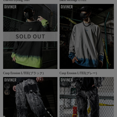
Cusp Erosion L/TEE(ブラック)
Cusp Erosion L/TEE(グレー)