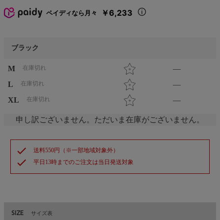
￥6,233
ペイディなら月々
ブラック
M
在庫切れ
—
L
在庫切れ
—
XL
在庫切れ
—
申し訳ございません。ただいま在庫がございません。
check
送料550円（※一部地域対象外）
check
平日13時までのご注文は当日発送対象
SIZE
サイズ表