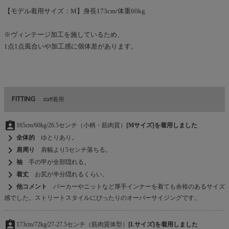
【モデル着用サイズ：M】身長173cm/体重60kg
※ヴィンテージ加工を施しているため、
1点1点風合いや加工感に個体差があります。
FITTING
staff着用
assignment_ind
165cm/60kg/26.5センチ（小柄・筋肉質）
[Mサイズ]を着用しました
chevron_right
全体的
ゆとりあり。
chevron_right
肩周り
肩幅より5センチ落ちる。
chevron_right
袖
手の甲が全部隠れる。
chevron_right
着丈
お尻が半分隠れるくらい。
chevron_right
他コメント
パーカーやニットなど厚手インナーを着ても余裕のあるサイズ
感でした。ストリートスタイルにぴったりのオーバーサイジングです。
assignment_ind
173cm/72kg/27-27.5センチ（筋肉質体型）
[Lサイズ]を着用しました