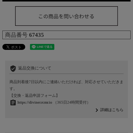
商品番号
67435
verified_user
返品交換について
商品到着後7日以内にご連絡いただければ、対応させていただきま
す。
【交換・返品申請フォーム】
assignment
https://diviner.rcmr.io
（365日24時間受付）
navigate_next
詳細はこちら