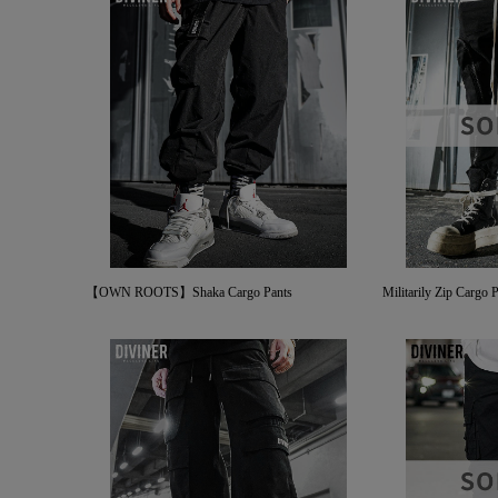
【OWN ROOTS】Shaka Cargo Pants
Militarily Zip Cargo 