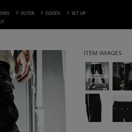
chevron_right
chevron_right
chevron_right
TOMS
OUTER
GOODS
SET UP
検索
UT