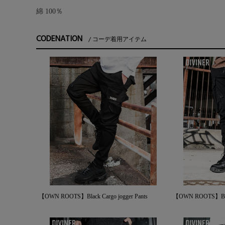
綿 100％
CODENATION
コーデ着用アイテム
【OWN ROOTS】Black Cargo jogger Pants
【OWN ROOTS】Black