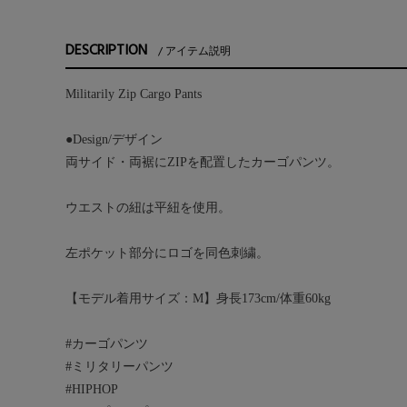
DESCRIPTION
アイテム説明
Militarily Zip Cargo Pants
●Design/デザイン
両サイド・両裾にZIPを配置したカーゴパンツ。
ウエストの紐は平紐を使用。
左ポケット部分にロゴを同色刺繍。
【モデル着用サイズ：M】身長173cm/体重60kg
#カーゴパンツ
#ミリタリーパンツ
#HIPHOP