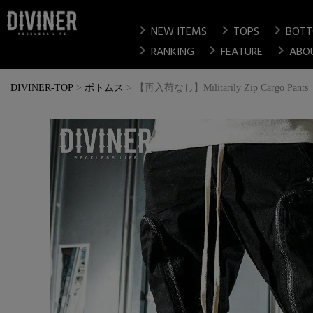
chevron_right
chevron_right
chevron_right
NEW ITEMS
TOPS
BOT
chevron_right
chevron_right
chevron_right
RANKING
FEATURE
ABO
DIVINER-TOP
ボトムス
【再入荷なし】Militarily Zip Cargo Pants