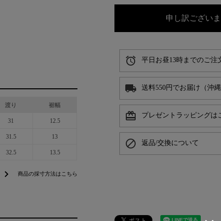
申し訳ございま
alarm
平日お昼13時までのご注
local_shipping
送料550円でお届け（沖
渡り
裾幅
card_giftcard
プレゼントラッピングは
31
12.5
31.5
13
block
返品/交換について
32.5
13.5
chevron_right
商品の採寸方法はこちら