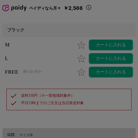
￥2,566
ペイディなら月々
ブラック
M
カートに入れる
L
カートに入れる
FREE
残りわずか
カートに入れる
check
送料550円（※一部地域対象外）
check
平日13時までのご注文は当日発送対象
SIZE
サイズ表