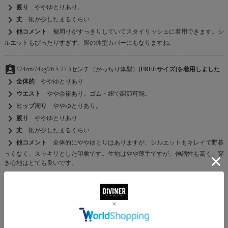
chevron_right
渡り
ややゆとりあり。
chevron_right
丈
裾が少したまるくらい
chevron_right
他コメント
裾周りがすっきりしていてスタイリッシュに着用できます。シ
ルエットもぴったりすぎず、脚の体型カバーにもなりますね。
assignment_ind
174cm/74kg/26.5-27.5センチ（がっちり体型）
[FREEサイズ]を着用しました
chevron_right
全体的
ややゆとりあり
chevron_right
ウエスト
やや余裕あり。ゴム・紐で調節可能。
chevron_right
ヒップ周り
ややゆとりあり。
chevron_right
渡り
ややゆとりあり
chevron_right
丈
裾が少したまるくらい
chevron_right
他コメント
全体的にややゆとりはありますが、シルエットもキレイで野暮
っくなく、スッキリとした印象です。生地はやや薄手ですが、伸縮性も高く、穿
き心地はとても良いです。
MATERIAL
素材