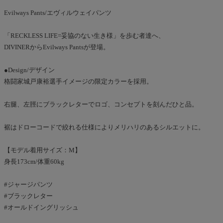
Evilways Pants/エヴィルウェイパンツ
「RECKLESS LIFE=妥協のない生き様」を歩む者達へ、
DIVINERからEvilways Pantsが登場。
●Design/デザイン
格闘家城戸康裕選手イメージの限定カラーを採用。
右腿、左脛にブラックレターでロゴ、コンセプトを刻んだひと品。
裾はドローコードで絞れる仕様によりメリハリのあるシルエットに。
【モデル着用サイズ：M】
身長173cm/体重60kg
#ジャージパンツ
#ブラックレター
#オールドイングリッシュ