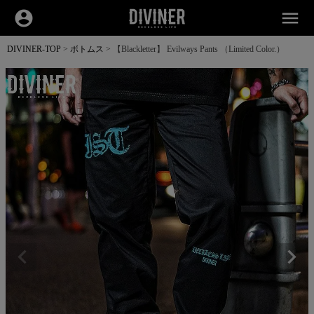
account_circle
menu
DIVINER-TOP
ボトムス
【Blackletter】 Evilways Pants （Limited Color.）