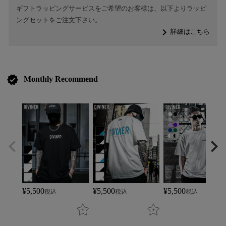
ギフトラッピングサービスをご希望のお客様は、以下よりラッピ
ングセットをご注文下さい。
navigate_next
詳細はこちら
verified
Monthly Recommend
¥
5,500
¥
5,500
¥
5,500
税込
税込
税込