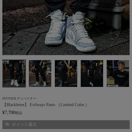
DIVINER ディバイナー
【Blackletter】 Evilways Pants （Limited Color.）
¥
7,700
税込
70