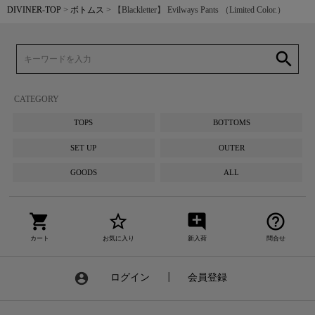
DIVINER-TOP
ボトムス
【Blackletter】 Evilways Pants （Limited Color.）
search
CATEGORY
TOPS
BOTTOMS
SET UP
OUTER
GOODS
ALL
shopping_cart
star_border
add_comment
help_outline
カート
お気に入り
新入荷
問合せ
account_circle
ログイン
┃
会員登録