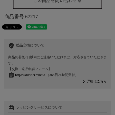
商品番号
67217
verified_user
返品交換について
商品到着後7日以内にご連絡いただければ、対応させていただきま
す。
【交換・返品申請フォーム】
assignment
https://diviner.rcmr.io
（365日24時間受付）
navigate_next
詳細はこちら
card_giftcard
ラッピングサービスについて