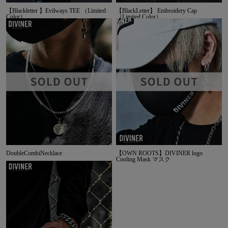
【Blackletter 】Evilways TEE （Limited
【BlackLetter】 Embroidery Cap
Color）
（Limited Color）
DoubleCombiNecklace
【OWN ROOTS】DIVINER logo
Cooling Mask マスク