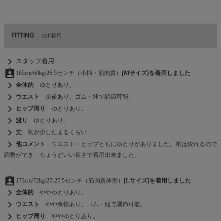
FITTING
staff着用
chevron_right
スタッフ着用
assignment_ind
165cm/60kg/26.5センチ（小柄・筋肉質）
[Mサイズ]を着用しました
chevron_right
全体的
ゆとりあり。
chevron_right
ウエスト
余裕あり。ゴム・紐で調節可能。
chevron_right
ヒップ周り
ゆとりあり。
chevron_right
渡り
ゆとりあり。
chevron_right
丈
裾が少したまるくらい
chevron_right
他コメント
ウエスト・ヒップともにゆとりがありました。裾は絞れるので
調整ができ、ちょうどいい長さで着用出来ました。
assignment_ind
173cm/72kg/27-27.5センチ（筋肉質体型）
[Lサイズ]を着用しました
chevron_right
全体的
ややゆとりあり。
chevron_right
ウエスト
やや余裕あり。ゴム・紐で調節可能。
chevron_right
ヒップ周り
ややゆとりあり。