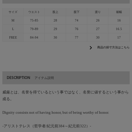
サイズ
ウエスト
股上
股下
渡り
裾幅
M
75-85
28
74
26
16
L
79-89
29
76
27
16.5
FREE
84-94
30
77
30
17
chevron_right
商品の採寸方法はこちら
DESCRIPTION
アイテム説明
威厳とは、名誉を得ているという事ではなく、名誉に値するという事から
成る。
Dignity consists not of having honor, but of being worthy of honor.
-アリストテレス（哲学者/紀元前384～紀元前322）-