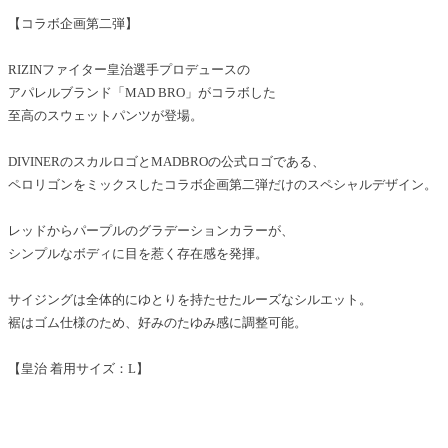
【コラボ企画第二弾】
RIZINファイター皇治選手プロデュースの
アパレルブランド「MAD BRO」がコラボした
至高のスウェットパンツが登場。
DIVINERのスカルロゴとMADBROの公式ロゴである、
ペロリゴンをミックスしたコラボ企画第二弾だけのスペシャルデザイン。
レッドからパープルのグラデーションカラーが、
シンプルなボディに目を惹く存在感を発揮。
サイジングは全体的にゆとりを持たせたルーズなシルエット。
裾はゴム仕様のため、好みのたゆみ感に調整可能。
【皇治 着用サイズ：L】