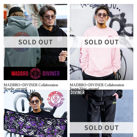
MADBRO×DIVINER Collaboration
MADBRO×DIVINER Collaboration
Hoodie -second
Sweat Shirt -second