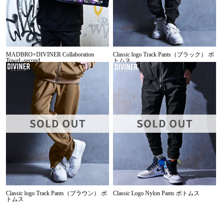
MADBRO×DIVINER Collaboration
Classic logo Track Pants（ブラック） ボ
Towel -second
トムス
Classic logo Track Pants（ブラウン） ボ
Classic Logo Nylon Pants ボトムス
トムス