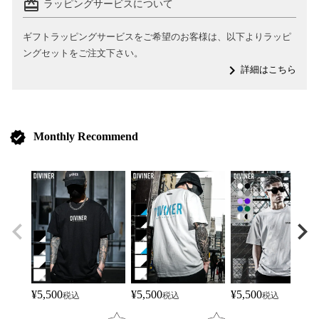
card_giftcard
ラッピングサービスについて
ギフトラッピングサービスをご希望のお客様は、以下よりラッピ
ングセットをご注文下さい。
navigate_next
詳細はこちら
verified
Monthly Recommend
¥
5,500
¥
5,500
¥
5,500
税込
税込
税込