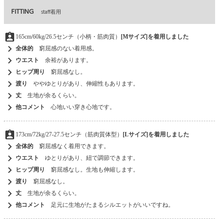
FITTING
staff着用
assignment_ind
165cm/60kg/26.5センチ（小柄・筋肉質）
[Mサイズ]を着用しました
chevron_right
全体的
窮屈感のない着用感。
chevron_right
ウエスト
余裕があります。
chevron_right
ヒップ周り
窮屈感なし。
chevron_right
渡り
ややゆとりがあり、伸縮性もあります。
chevron_right
丈
生地が余るくらい。
chevron_right
他コメント
心地いい穿き心地です。
assignment_ind
173cm/72kg/27-27.5センチ（筋肉質体型）
[Lサイズ]を着用しました
chevron_right
全体的
窮屈感なく着用できます。
chevron_right
ウエスト
ゆとりがあり、紐で調節できます。
chevron_right
ヒップ周り
窮屈感なし。生地も伸縮します。
chevron_right
渡り
窮屈感なし。
chevron_right
丈
生地が余るくらい。
chevron_right
他コメント
足元に生地がたまるシルエットがいいですね。