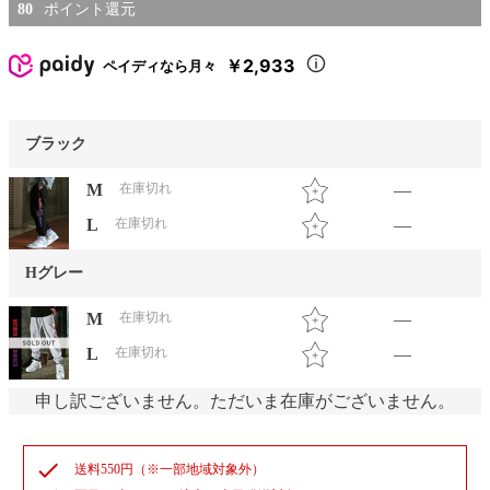
80
￥2,933
ペイディなら月々
ブラック
M
在庫切れ
—
L
在庫切れ
—
Hグレー
M
在庫切れ
—
L
在庫切れ
—
申し訳ございません。ただいま在庫がございません。
check
送料550円（※一部地域対象外）