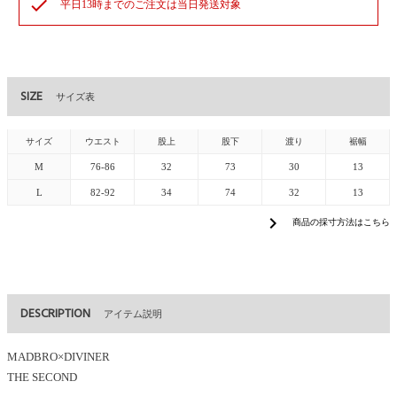
check
平日13時までのご注文は当日発送対象
SIZE
サイズ表
サイズ
ウエスト
股上
股下
渡り
裾幅
M
76-86
32
73
30
13
L
82-92
34
74
32
13
chevron_right
商品の採寸方法はこちら
DESCRIPTION
アイテム説明
MADBRO×DIVINER
THE SECOND