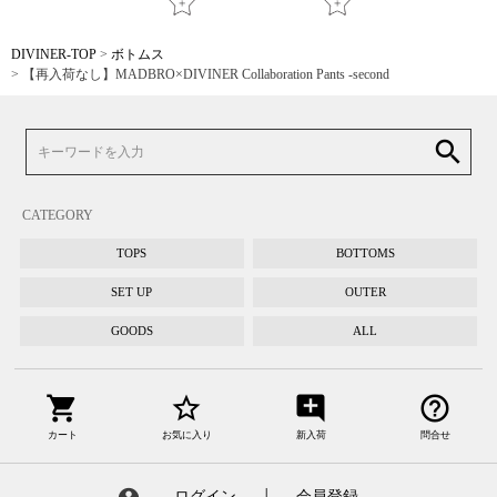
DIVINER-TOP
ボトムス
【再入荷なし】MADBRO×DIVINER Collaboration Pants -second
search
CATEGORY
TOPS
BOTTOMS
SET UP
OUTER
GOODS
ALL
shopping_cart
star_border
add_comment
help_outline
カート
お気に入り
新入荷
問合せ
ログイン
┃
会員登録