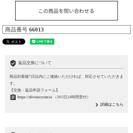
商品番号
66013
verified_user
返品交換について
商品到着後7日以内にご連絡いただければ、対応させていただきま
す。
【交換・返品申請フォーム】
assignment
https://diviner.rcmr.io
（365日24時間受付）
navigate_next
詳細はこちら