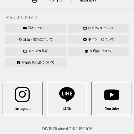
account_circle
何かお困りですか？
送料について
お支払いについて
local_shipping
credit_card
返品・交換について
ポイントについて
cached
offline_bolt
メルマガ登録
実店舗について
mail_outline
store
特定商取引法について
description
Instagram
LINE
YouTube
DIVINER official ONLINESHOP