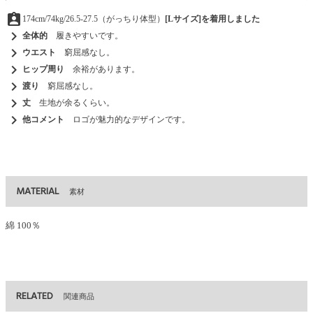
assignment_ind
174cm/74kg/26.5-27.5（がっちり体型）
[Lサイズ]を着用しました
chevron_right
全体的
履きやすいです。
chevron_right
ウエスト
窮屈感なし。
chevron_right
ヒップ周り
余裕があります。
chevron_right
渡り
窮屈感なし。
chevron_right
丈
生地が余るくらい。
chevron_right
他コメント
ロゴが魅力的なデザインです。
MATERIAL
素材
綿 100％
RELATED
関連商品