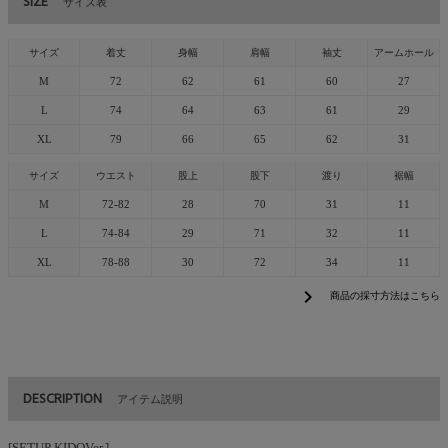
SIZE
サイズ表
サイズ
着丈
身幅
肩幅
袖丈
アームホール
M
72
62
61
60
27
L
74
64
63
61
29
XL
79
66
65
62
31
サイズ
ウエスト
股上
股下
渡り
裾幅
M
72-82
28
70
31
11
L
74-84
29
71
32
11
XL
78-88
30
72
34
11
chevron_right
商品の採寸方法はこちら
DESCRIPTION
アイテム説明
[SETUP KIDOVer.]