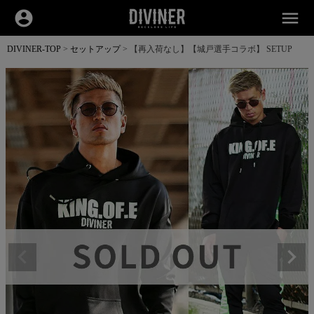
account_circle
menu
DIVINER-TOP
セットアップ
【再入荷なし】【城戸選手コラボ】 SETUP