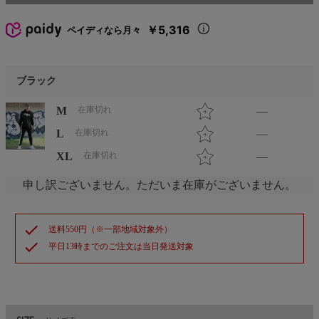
￥5,316
ペイディなら月々
ブラック
M
在庫切れ
—
L
在庫切れ
—
XL
在庫切れ
—
申し訳ございません。ただいま在庫がございません。
check
送料550円（※一部地域対象外）
check
平日13時までのご注文は当日発送対象