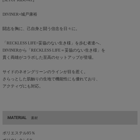
DIVINER×城戸康裕
闘志を胸に、己自身と闘う信念を日々に。
「RECKLESS LIFE=妥協のない生き様」を歩む者達へ、
DIVINERから「RECKLESS LIFE＝妥協のない生き様」を
貫く両雄がコラボした至高のセットアップが登場。
サイドのネオングリーンのラインが目を惹く。
さらっとした肌触りの生地で機能性にも優れており、
アクティヴにも対応。
MATERIAL
素材
ポリエステル95％