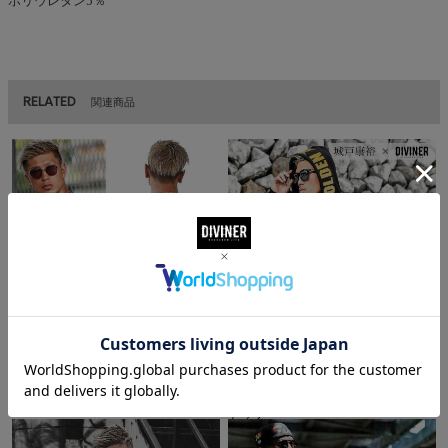
ポリウレタン5％
RELATED
関連商品
Explosion L/S TEE KIDOVer.
（2枚セット）城戸選手コラボセット
アップ