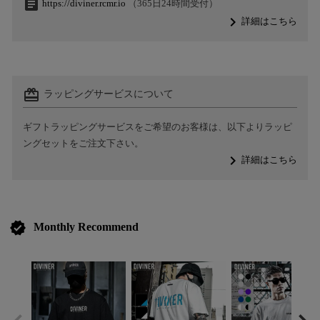
assignment
https://diviner.rcmr.io
（365日24時間受付）
navigate_next
詳細はこちら
card_giftcard
ラッピングサービスについて
ギフトラッピングサービスをご希望のお客様は、以下よりラッピ
ングセットをご注文下さい。
navigate_next
詳細はこちら
verified
Monthly Recommend