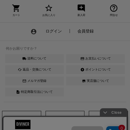
shopping_cart
star_border
add_comment
help_outline
カート
お気に入り
新入荷
問合せ
account_circle
ログイン
┃
会員登録
何かお困りですか？
送料について
お支払いについて
local_shipping
credit_card
返品・交換について
ポイントについて
cached
offline_bolt
メルマガ登録
実店舗について
mail_outline
store
特定商取引法について
description