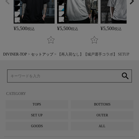
¥
5,500
¥
5,500
¥
5,500
税込
税込
税込
DIVINER-TOP
セットアップ
【再入荷なし】【城戸選手コラボ】 SETUP
search
CATEGORY
TOPS
BOTTOMS
SET UP
OUTER
GOODS
ALL