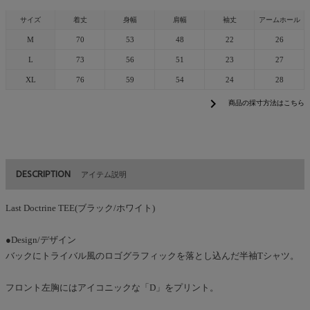
サイズ
着丈
身幅
肩幅
袖丈
アームホール
M
70
53
48
22
26
L
73
56
51
23
27
XL
76
59
54
24
28
chevron_right
商品の採寸方法はこちら
DESCRIPTION
アイテム説明
Last Doctrine TEE(ブラック/ホワイト)
●Design/デザイン
バックにトライバル風のロゴグラフィックを落とし込んだ半袖Tシャツ。
フロント左胸にはアイコニックな「D」をプリント。