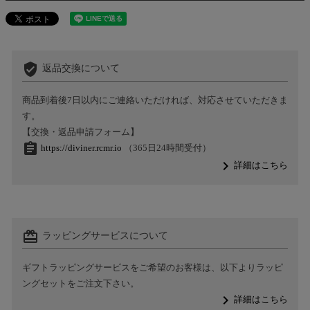
verified_user
返品交換について
商品到着後7日以内にご連絡いただければ、対応させていただきま
す。
【交換・返品申請フォーム】
assignment
https://diviner.rcmr.io
（365日24時間受付）
navigate_next
詳細はこちら
card_giftcard
ラッピングサービスについて
ギフトラッピングサービスをご希望のお客様は、以下よりラッピ
ングセットをご注文下さい。
navigate_next
詳細はこちら