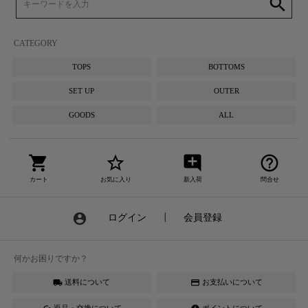
search
CATEGORY
TOPS
BOTTOMS
SET UP
OUTER
GOODS
ALL
shopping_cart
star_border
add_comment
help_outline
カート
お気に入り
新入荷
問合せ
account_circle
ログイン
┃
会員登録
何かお困りですか？
送料について
お支払いについて
local_shipping
credit_card
返品・交換について
ポイントについて