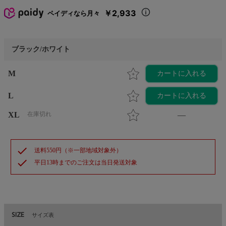
￥2,933
ペイディなら月々
ブラック/ホワイト
M
カートに入れる
L
カートに入れる
XL
在庫切れ
—
check
送料550円（※一部地域対象外）
check
平日13時までのご注文は当日発送対象
SIZE
サイズ表