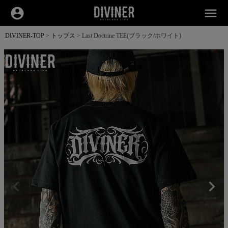
account_circle
menu
DIVINER-TOP
トップス
Last Doctrine TEE(ブラック/ホワイト)